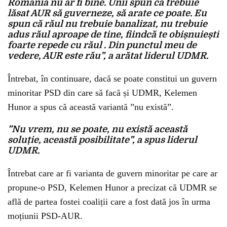
România nu ar fi bine. Unii spun că trebuie
lăsat AUR să guverneze, să arate ce poate. Eu
spun că răul nu trebuie banalizat, nu trebuie
adus răul aproape de tine, fiindcă te obișnuiești
foarte repede cu răul . Din punctul meu de
vedere, AUR este rău”, a arătat liderul UDMR.
Întrebat, în continuare, dacă se poate constitui un guvern
minoritar PSD din care să facă și UDMR, Kelemen
Hunor a spus că această variantă ”nu există”.
”Nu vrem, nu se poate, nu există această
soluție, această posibilitate”, a spus liderul
UDMR.
Întrebat care ar fi varianta de guvern minoritar pe care ar
propune-o PSD, Kelemen Hunor a precizat că UDMR se
află de partea fostei coaliții care a fost dată jos în urma
moțiunii PSD-AUR.