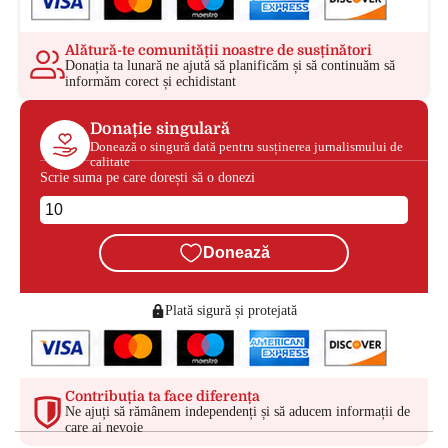
Alătură-te comunității noastre de susținători
Donația ta lunară ne ajută să planificăm și să continuăm să
informăm corect și echidistant
Donație singulară
Donează o singură dată pentru susținerea jurnalismului de
calitate
Scrie suma pe care dorești să o donezi
Donează
Plată sigură și protejată
Contribuția ta face diferența
Ne ajuți să rămânem independenți și să aducem informații de
care ai nevoie