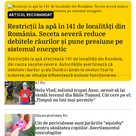
ARTICOL RECOMANDAT
Restricții la apă în 141 de localități din
România. Seceta severă reduce
debitele râurilor și pune presiune pe
sistemul energetic
Restricțiile la apă afectează 141 de localități din România,
din cauza secetei severe. Autoritățile avertizează că
debitele râurilor și ale Dunării rămân la niveluri foarte
scăzute, iar situația influențează inclusiv funcționarea
Centralei Nucleare de la Cernavodă. România se confruntă
A1.ro
cu una dintre cele mai dificile perioade din punct de vedere
Nelu Vlad, solistul trupei Azur, nevoit să își
hidrologic din ultimii ani. Lipsa […]
vândă terenul din Băile Tușnad. Cât cere pe el:
„Timpul nu îmi mai permite”
Observatornews.ro
Cât de periculoase sunt jucăriile "squishy"
pentru sănătatea copiilor. Avertismentul
toxicologilor