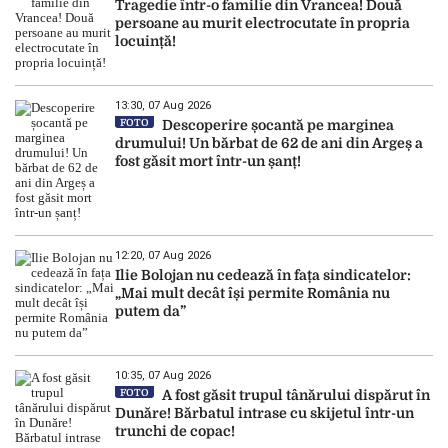
Tragedie într-o familie din Vrancea! Două
persoane au murit electrocutate în propria
locuință!
13:30, 07 Aug 2026
FOTO
Descoperire șocantă pe marginea
drumului! Un bărbat de 62 de ani din Argeș a
fost găsit mort într-un șanț!
12:20, 07 Aug 2026
Ilie Bolojan nu cedează în fața sindicatelor:
„Mai mult decât își permite România nu
putem da”
10:35, 07 Aug 2026
FOTO
A fost găsit trupul tânărului dispărut în
Dunăre! Bărbatul intrase cu skijetul într-un
trunchi de copac!