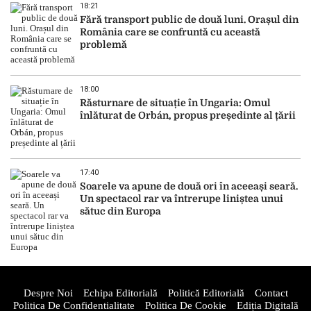
18:21
Fără transport public de două luni. Orașul din
România care se confruntă cu această
problemă
18:00
Răsturnare de situație în Ungaria: Omul
înlăturat de Orbán, propus președinte al țării
17:40
Soarele va apune de două ori în aceeași seară.
Un spectacol rar va întrerupe liniștea unui
sătuc din Europa
Despre Noi
Echipa Editorială
Politică Editorială
Contact
Politica De Confidentialitate
Politica De Cookie
Ediția Digitală