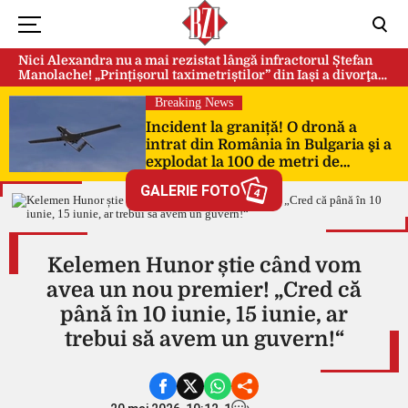
Nici Alexandra nu a mai rezistat lângă infractorul Ștefan
Manolache! „Prințișorul taximetriștilor” din Iași a divorţat
după doi ani de căsnicie
Breaking News
Incident la graniță! O dronă a
intrat din România în Bulgaria şi a
explodat la 100 de metri de
frontieră
GALERIE FOTO
4
Kelemen Hunor știe când vom
avea un nou premier! „Cred că
până în 10 iunie, 15 iunie, ar
trebui să avem un guvern!“