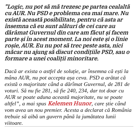
”Logic, nu pot să mă trezesc pe partea cealaltă
cu AUR. Nu PSD e problema cea mai mare. Nu
există această posibilitate, pentru că asta ar
însemna că eu sunt alături de cei care au
dărâmat Guvernul din care am făcut și facem
parte și în acest moment. La noi este și o linie
roșie, AUR. Eu nu pot să trec peste asta, nici
măcar nu ajung să discut condițiile PSD, sau o
formare a unei coaliții minoritare.
Dacă ar exista o astfel de soluție, ar însemna că ești la
mâna AUR, nu pot accepta așa ceva. PSD a arătat că
există o majoritate când a dărîmat Guvernul, de 281 de
voturi. Să nu fie 281, să fie 240, 234, dar tot doar cu
AUR se poate aduna această majoritate, nu se poate
altfel”, a mai spus
Kelemen Hunor
, care știe când
vom avea un nou premier. Acesta a declarat că România
trebuie să aibă un guvern până la jumătatea lunii
viitoare.