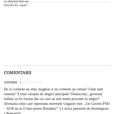
COMENTARII
ANONIM
11:09, 20.05.2026
De ce vorbeste un etnic maghiar si nu vorbeste un roman? Unde sunt
romanii? Exista varianta de alegeri anticipate! Democratic, guvernul
trebuie sa fie format din cei care au mai multe procente in alegeri!
Afirmatia celui care reprezinta interesele Ungariei este: „Un Guvern PSD
– AUR nu ar fi bun pentru România!” Le strica planurile de dezintegrare
a Romaniei!