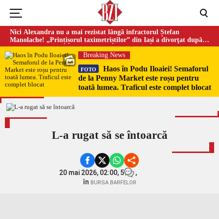
Nici Alexandra nu a mai rezistat lângă infractorul Ștefan
Manolache! „Prințișorul taximetriștilor” din Iași a divorţat după
doi ani de căsnicie
Breaking News
Haos în Podu Iloaiei! Semaforul
FOTO
de la Penny Market este roșu pentru
toată lumea. Traficul este complet blocat
L-a rugat să se întoarcă
20 mai 2026, 02:00,
5
,
în
BURSA BARFELOR