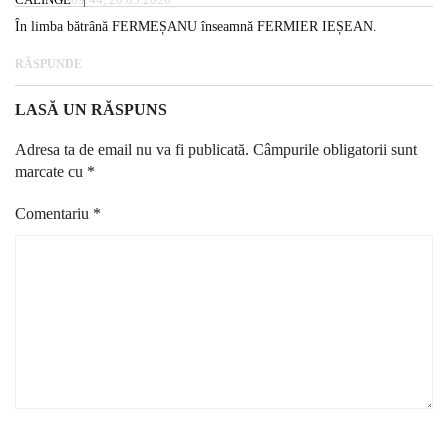
În limba bătrână FERMEȘANU înseamnă FERMIER IEȘEAN.
RĂSPUNDE
LASĂ UN RĂSPUNS
Adresa ta de email nu va fi publicată.
Câmpurile obligatorii sunt
marcate cu
*
Comentariu
*