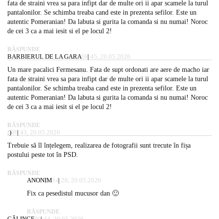
fata de straini vrea sa para infipt dar de multe ori ii apar scamele la turul
pantalonilor. Se schimba treaba cand este in prezenta sefilor. Este un
autentic Pomeranian! Da labuta si gurita la comanda si nu numai! Noroc
de cei 3 ca a mai iesit si el pe locul 2!
RĂSPUNDE
BARBIERUL DE LA GARA
08:45, 20.05.2026
Un mare pacalici Fermesanu. Fata de supt ordonati are aere de macho iar
fata de straini vrea sa para infipt dar de multe ori ii apar scamele la turul
pantalonilor. Se schimba treaba cand este in prezenta sefilor. Este un
autentic Pomeranian! Da labuta si gurita la comanda si nu numai! Noroc
de cei 3 ca a mai iesit si el pe locul 2!
RĂSPUNDE
:)
09:43, 20.05.2026
Trebuie să îl înțelegem, realizarea de fotografii sunt trecute în fișa
postului peste tot în PSD.
RĂSPUNDE
ANONIM
14:28, 20.05.2026
Fix ca pesedistul mucusor dan 🙂
RĂSPUNDE
CĂLINGE
09:44, 20.05.2026