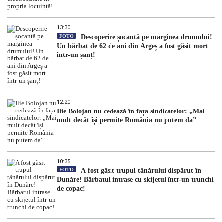
13:30
FOTO
Descoperire șocantă pe marginea drumului!
Un bărbat de 62 de ani din Argeș a fost găsit mort
într-un șanț!
12:20
Ilie Bolojan nu cedează în fața sindicatelor: „Mai
mult decât își permite România nu putem da”
10:35
FOTO
A fost găsit trupul tânărului dispărut în
Dunăre! Bărbatul intrase cu skijetul într-un trunchi
de copac!