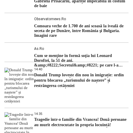
Gabriela Prisăcariu, apariție impecabilă în costum
de baie
Observatornews.ro
Comoara veche de 1.700 de ani scoasă la iveală de
seceta de pe Dunăre, între România şi Bulgaria.
Imagini rare
As.ro
Cum se menţine în formă soţia lui Leonard
Doroftei, la 51 de ani.
&amp;#8222;Secretul&amp;#8221; pe care l-a
14:40
dezvăluit
Donald Trump lovește din nou în imigrație: ordin
pentru blocarea „turismului de naștere” și
restrângerea cetățeniei
14:35
Tragedie într-o familie din Vrancea! Două persoane
au murit electrocutate în propria locuință!