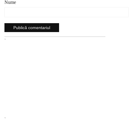
Nume
`
`