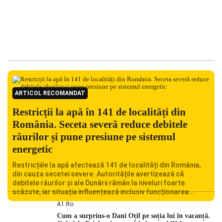
ARTICOL RECOMANDAT
Restricții la apă în 141 de localități din
România. Seceta severă reduce debitele
râurilor și pune presiune pe sistemul
energetic
Restricțiile la apă afectează 141 de localități din România,
din cauza secetei severe. Autoritățile avertizează că
debitele râurilor și ale Dunării rămân la niveluri foarte
scăzute, iar situația influențează inclusiv funcționarea
Centralei Nucleare de la Cernavodă. România se confruntă
A1.ro
cu una dintre cele mai dificile perioade din punct de vedere
Cum a surprins-o Dani Oțil pe soția lui în vacanță.
hidrologic din ultimii ani. Lipsa […]