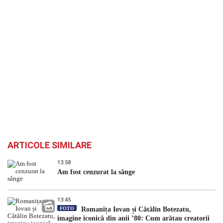
ARTICOLE SIMILARE
13:58
Am fost cenzurat la sânge
13:45
FOTO
Romanița Iovan și Cătălin Botezatu,
imagine iconică din anii ’80: Cum arătau creatorii