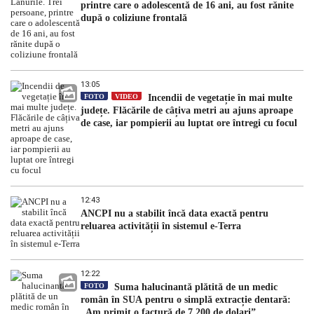
printre care o adolescentă de 16 ani, au fost rănite
după o coliziune frontală
13:05
FOTO
VIDEO
Incendii de vegetație în mai multe
județe. Flăcările de câțiva metri au ajuns aproape
de case, iar pompierii au luptat ore întregi cu focul
12:43
ANCPI nu a stabilit încă data exactă pentru
reluarea activității în sistemul e-Terra
12:22
FOTO
Suma halucinantă plătită de un medic
român în SUA pentru o simplă extracție dentară:
„Am primit o factură de 7.200 de dolari”