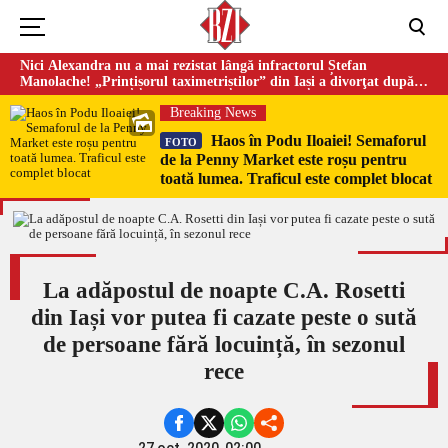
Nici Alexandra nu a mai rezistat lângă infractorul Ștefan
Manolache! „Prințișorul taximetriștilor” din Iași a divorţat după
doi ani de căsnicie
Breaking News
Haos în Podu Iloaiei! Semaforul
FOTO
de la Penny Market este roșu pentru
toată lumea. Traficul este complet blocat
La adăpostul de noapte C.A. Rosetti
din Iași vor putea fi cazate peste o sută
de persoane fără locuință, în sezonul
rece