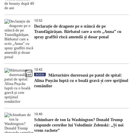
10:52
Declarație de dragoste pe o stâncă de pe
Transfăgărășan. Bărbatul care a scris „Anna” cu
spray graffiti riscă amendă și dosar penal
10:42
FOTO
Mărturisire dureroasă pe patul de spital:
Alina Pușcău luptă cu o boală gravă și cere sprijinul
românilor
10:40
Schimbare de ton la Washington? Donald Trump
răspunde cererilor lui Volodimir Zelenski: „Și noi
vrem rachete”