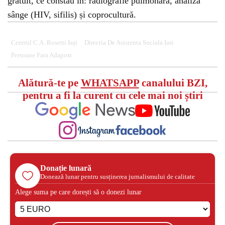
gratuit, ce constau în: radiografie pulmonară, analiză
sânge (HIV, sifilis) și coprocultură.
Centrul C.A. Rosetti Iași
Directia De Asistenta Sociala Iasi
Persoane Fara Adapost
Alătură-te pe
WHATSAPP
canalului BZI,
pentru a fi la curent cu cele mai noi știri
Donație lunară
Donează lunar pentru susținerea jurnalismului de calitate
Alege suma pe care dorești să o donezi lunar