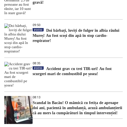
gravă!
09:50
FOTO
Doi bărbați, loviți de fulger în albia râului
Mureș! Au fost scoși din apă în stop cardio-
respirator!
08:35
FOTO
Accident grav cu trei TIR-uri! Au fost
scurgeri mari de combustibil pe șosea!
08:13
Scandal în Bacău! O mămică cu fetița de aproape
doi ani, pacientă în ambulanță, acuză ambulanțierii
că au mers la cumpărături în timpul intervenției!