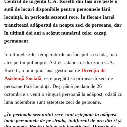
Centrul de urgență C.A. Rosetti din Iași are peste o
sută de locuri disponibile pentru persoanele fără
locuință, în perioada sezonul rece. În fiecare iarnă
tranzitează adăpostul de noapte zeci de persoane, dar
în ultimii doi ani a scăzut numărul celor cazați
permanent
În ultimele zile, temperaturile au început să scadă, mai
ales pe timpul nopții. Astfel, adăpostul din zona C.A.
Rosetti, municipiul Iași, gestionat de
Direcția de
Asistență Socială
, este pregătit să primească zeci de
persoane fară locuință. Deși până pe data de 26
octombrie a venit o singură persoană la adăpost, odată cu
luna noiembrie sunt așteptate zeci de persoane.
„În perioada sezonului rece sunt așteptate la adăpost
toate persoanele de pe stradă, indiferent de ora din zi și
din noapte. Pentru toți acești beneficiari, Direcția de