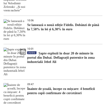
10:06
Se lansează o nouă ediție Fidelis. Dobânzi de până
la 7,50% în lei și 6,30% în euro
10:01
FOTO
Șapte explozii în doar 20 de minute în
portul din Dubai. Deflagrații puternice în zona
industrială Jebel Ali
09:47
Înainte de școală, începe cu mișcare: 4 beneficii
pentru copii confirmate de cercetători