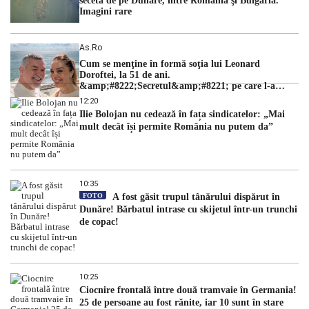
seceta de pe Dunăre, între România şi Bulgaria.
Imagini rare
As.ro
Cum se menţine în formă soţia lui Leonard
Doroftei, la 51 de ani.
&amp;#8222;Secretul&amp;#8221; pe care l-a
dezvăluit
12:20
Ilie Bolojan nu cedează în fața sindicatelor: „Mai
mult decât își permite România nu putem da”
10:35
FOTO
A fost găsit trupul tânărului dispărut în
Dunăre! Bărbatul intrase cu skijetul într-un trunchi
de copac!
10:25
Ciocnire frontală între două tramvaie în Germania!
25 de persoane au fost rănite, iar 10 sunt în stare