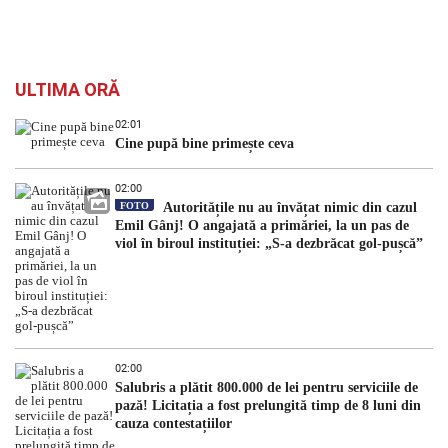
ULTIMA ORĂ
02:01
Cine pupă bine primește ceva
02:00
FOTO
Autoritățile nu au învățat nimic din cazul
Emil Gânj! O angajată a primăriei, la un pas de
viol în biroul instituției: „S-a dezbrăcat gol-pușcă”
02:00
Salubris a plătit 800.000 de lei pentru serviciile de
pază! Licitația a fost prelungită timp de 8 luni din
cauza contestațiilor