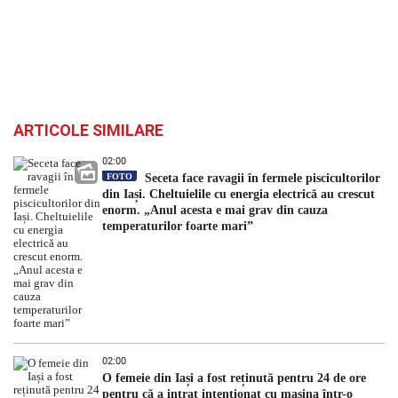
ARTICOLE SIMILARE
02:00
FOTO
Seceta face ravagii în fermele piscicultorilor
din Iași. Cheltuielile cu energia electrică au crescut
enorm. „Anul acesta e mai grav din cauza
temperaturilor foarte mari”
02:00
O femeie din Iași a fost reținută pentru 24 de ore
pentru că a intrat intenționat cu mașina într-o