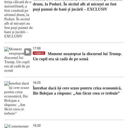
drum, la Poduri. În sicriul alb al micuței au fost
puși pumni de bani și jucării – EXCLUSIV
17:00
VIDEO
Moment neașteptat la discursul lui Trump.
Un copil era să cadă de pe scenă
16:25
Întrebat dacă își cere scuze pentru criza economică,
Ilie Bolojan a răspuns: „Am făcut ceea ce trebuie”
16:20