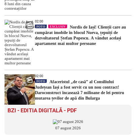
02:00
FOTO
EXCLUSIV
Nordis de Iași! Clienții care au
cumpărat imobile în blocul Nueva, țepuiți de
dezvoltatorul Ștefan Popescu. A vândut același
apartament mai multor persoane
02:00
FOTO
Afaceristul „de casă” al Consiliului
Județean Iași a fost servit cu un nou contract!
Daroconstruct încasează 7 milioane de lei pentru
mutarea țevilor de apă din Bularga
BZI - EDITIA DIGITALĂ - PDF
07 august 2026