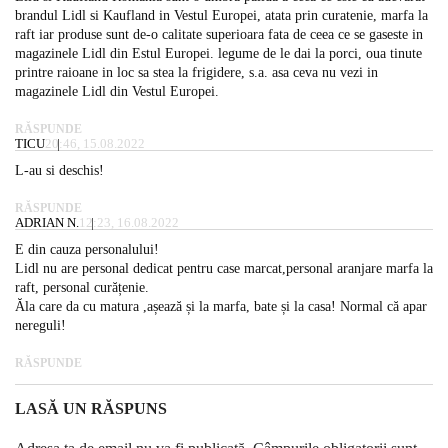
brandul Lidl si Kaufland in Vestul Europei, atata prin curatenie, marfa la
raft iar produse sunt de-o calitate superioara fata de ceea ce se gaseste in
magazinele Lidl din Estul Europei. legume de le dai la porci, oua tinute
printre raioane in loc sa stea la frigidere, s.a. asa ceva nu vezi in
magazinele Lidl din Vestul Europei.
RĂSPUNDE
TICU
20:46, 15.08.2022
L-au si deschis!
RĂSPUNDE
ADRIAN N.
12:23, 16.08.2022
E din cauza personalului!
Lidl nu are personal dedicat pentru case marcat,personal aranjare marfa la
raft, personal curățenie.
Ăla care da cu matura ,așează și la marfa, bate și la casa! Normal că apar
nereguli!
RĂSPUNDE
LASĂ UN RĂSPUNS