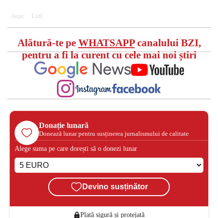
Error code: html5_video:4
Anpc
Lidl
Alătură-te pe
WHATSAPP
canalului BZI,
pentru a fi la curent cu cele mai noi știri
Donație lunară
Donează lunar pentru susținerea jurnalismului de calitate
Alege suma pe care dorești să o donezi lunar
Devino susținător
Plată sigură și protejată