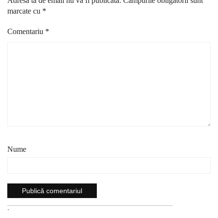
Adresa ta de email nu va fi publicată.
Câmpurile obligatorii sunt
marcate cu
*
Comentariu
*
Nume
`