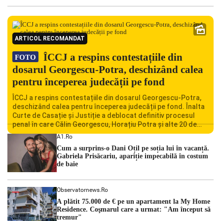
ARTICOL RECOMANDAT
ÎCCJ a respins contestațiile din
FOTO
dosarul Georgescu-Potra, deschizând calea
pentru începerea judecății pe fond
ÎCCJ a respins contestațiile din dosarul Georgescu-Potra,
deschizând calea pentru începerea judecății pe fond. Înalta
Curte de Casație și Justiție a deblocat definitiv procesul
penal în care Călin Georgescu, Horațiu Potra și alte 20 de
persoane sunt acuzați de acțiuni îndreptate împotriva
A1.ro
ordinii constituționale. În ședința din camera preliminară,
Cum a surprins-o Dani Oțil pe soția lui în vacanță.
judecătorii de la instanța supremă au […]
Gabriela Prisăcariu, apariție impecabilă în costum
de baie
Observatornews.ro
A plătit 75.000 de € pe un apartament la My Home
Residence. Coşmarul care a urmat: "Am început să
tremur"