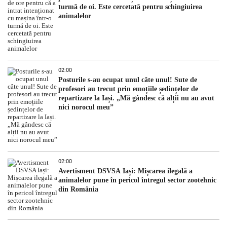
turmă de oi. Este cercetată pentru schingiuirea
animalelor
02:00
Posturile s-au ocupat unul câte unul! Sute de
profesori au trecut prin emoțiile ședințelor de
repartizare la Iași. „Mă gândesc că alții nu au avut
nici norocul meu”
02:00
Avertisment DSVSA Iași: Mișcarea ilegală a
animalelor pune în pericol întregul sector zootehnic
din România