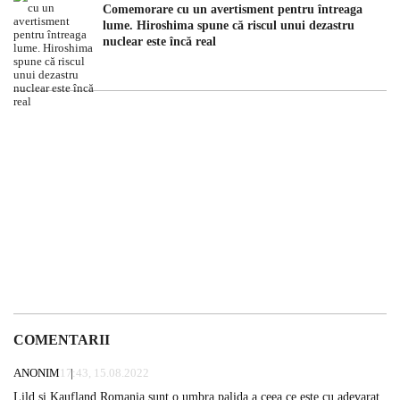
Comemorare cu un avertisment pentru întreaga
lume. Hiroshima spune că riscul unui dezastru
nuclear este încă real
COMENTARII
ANONIM
17:43, 15.08.2022
Lild si Kaufland Romania sunt o umbra palida a ceea ce este cu adevarat