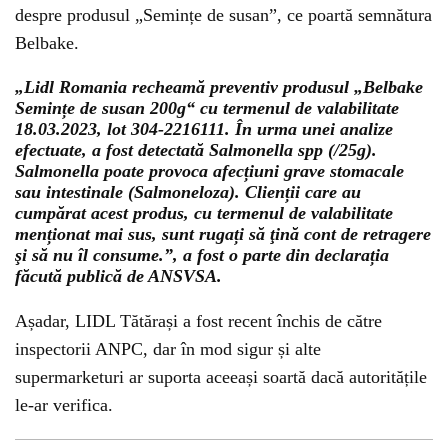
despre produsul „Semințe de susan”, ce poartă semnătura
Belbake.
„Lidl Romania recheamă preventiv produsul „Belbake
Semințe de susan 200g“ cu termenul de valabilitate
18.03.2023, lot 304-2216111. În urma unei analize
efectuate, a fost detectată Salmonella spp (/25g).
Salmonella poate provoca afecțiuni grave stomacale
sau intestinale (Salmoneloza). Clienții care au
cumpărat acest produs, cu termenul de valabilitate
menționat mai sus, sunt rugați să ţină cont de retragere
şi să nu îl consume.”, a fost o parte din declarația
făcută publică de ANSVSA.
Așadar, LIDL Tătărași a fost recent închis de către
inspectorii ANPC, dar în mod sigur și alte
supermarketuri ar suporta aceeași soartă dacă autoritățile
le-ar verifica.
Could not play video.
There was a problem trying to load the video.