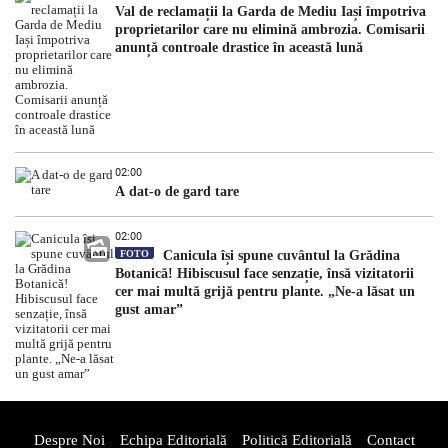
Val de reclamații la Garda de Mediu Iași împotriva
proprietarilor care nu elimină ambrozia. Comisarii
anunță controale drastice în această lună
02:00
A dat-o de gard tare
02:00
FOTO
Canicula își spune cuvântul la Grădina
Botanică! Hibiscusul face senzație, însă vizitatorii
cer mai multă grijă pentru plante. „Ne-a lăsat un
gust amar”
Despre Noi
Echipa Editorială
Politică Editorială
Contact