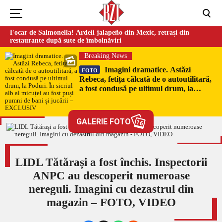
Focar de Salmonella! Ardeii jalapeño din Mexic, retrași din
restaurante după sute de îmbolnăviri
Breaking News
Imagini dramatice. Astăzi
FOTO
Rebeca, fetița călcată de o autoutilitară,
a fost condusă pe ultimul drum, la
Poduri. În sicriul alb al micuței au fost
puși pumni de bani și jucării –
EXCLUSIV
GALERIE FOTO
16
LIDL Tătărași a fost închis. Inspectorii
ANPC au descoperit numeroase
nereguli. Imagini cu dezastrul din
magazin – FOTO, VIDEO