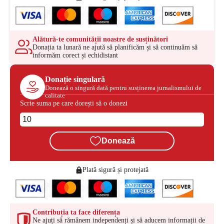
Alătură-te comunității noastre de susținători
Donația ta lunară ne ajută să planificăm și să continuăm să
informăm corect și echidistant
Donație singulară
Donează o singură dată pentru susținerea jurnalismului de
calitate
Scrie suma pe care dorești să o donezi
Donează
Plată sigură și protejată
Contribuția ta face diferența
Ne ajuți să rămânem independenți și să aducem informații de