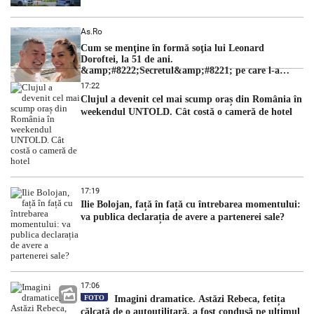
As.ro
Cum se menţine în formă soţia lui Leonard
Doroftei, la 51 de ani.
&amp;#8222;Secretul&amp;#8221; pe care l-a
dezvăluit
17:22
Clujul a devenit cel mai scump oraș din România în
weekendul UNTOLD. Cât costă o cameră de hotel
17:19
Ilie Bolojan, față în față cu întrebarea momentului:
va publica declarația de avere a partenerei sale?
17:06
FOTO
Imagini dramatice. Astăzi Rebeca, fetița
călcată de o autoutilitară, a fost condusă pe ultimul