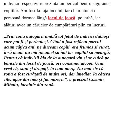
indivizii respectivi reprezintă un pericol pentru siguranța
copiilor. Am fost la fața locului, iar chiar atunci o
persoană dormea lângă
locul de joacă
, pe iarbă, iar
alături avea un cărucior de cumpărături plin cu lucruri.
„Prin zona autogării umblă tot felul de indivizi dubioși
care pot fi și periculoși. Când a fost refăcut parcul
acum câțiva ani, ne duceam copiii, era frumos și curat,
însă acum nu mă încumet să îmi las copilul să meargă.
Pentru că indivizii ăia de la autogară vin și se culcă pe
băncile din locul de joacă, ori consumă alcool. Unii,
cred că, sunt și drogați, la cum merg. Nu mai zic că
zona a fost curățată de multe ori, dar imediat, la câteva
zile, apar din nou și fac mizerie”, a precizat Cosmin
Mihaiu, localnic din zonă.