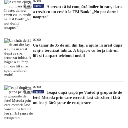
02:00
FOTO
A crezut că își cumpără boiler în rate, dar s-
a trezit cu un credit la TBI Bank! „Nu pot dormi
noaptea”
02:00
Un tânăr de 35 de ani din Iași a ajuns în arest după
ce și-a terorizat iubita. A băgat-o cu forța într-un
lift și i-a spart telefonul mobil
02:00
FOTO
Țeapă după țeapă pe Vinted și grupurile de
fete! Metoda prin care escrocii lasă vânzătorii fără
un leu și fără șanse de recuperare