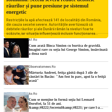
râurilor și pune presiune pe sistemul
energetic
Restricțiile la apă afectează 141 de localități din România,
din cauza secetei severe. Autoritățile avertizează că
debitele râurilor și ale Dunării rămân la niveluri foarte
scăzute, iar situația influențează inclusiv funcționarea
Centralei Nucleare de la Cernavodă. România se confruntă
A1.ro
cu una dintre cele mai dificile perioade din punct de vedere
Cum arată Ilinca Simion cu burtica de gravidă.
hidrologic din ultimii ani. Lipsa […]
Imagini rare cu soția lui George Simion, însărcinată
a doua oară
Observatornews.ro
Mărturia Andreei, fetiţa găsită după 3 zile de
căutări în Bacău: "Am fost în parc, apoi la o fetiţă
acasă"
As.ro
Cum se menţine în formă soţia lui Leonard
Doroftei, la 51 de ani.
&amp;#8222;Secretul&amp;#8221; pe care l-a
dezvăluit