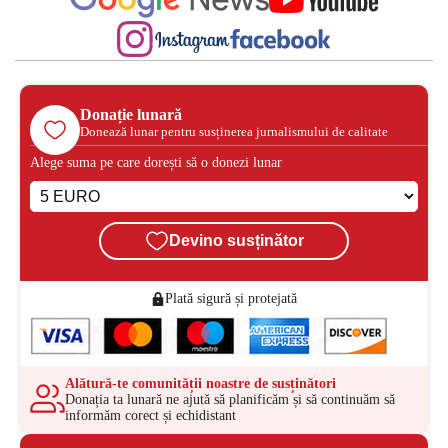
Donație lunară
Donează lunar pentru susținerea jurnalismului de calitate
Alege suma pe care dorești să o donezi lunar
Devino susținător
Plată sigură și protejată
Alătură-te comunității noastre de susținători
Donația ta lunară ne ajută să planificăm și să continuăm să
informăm corect și echidistant