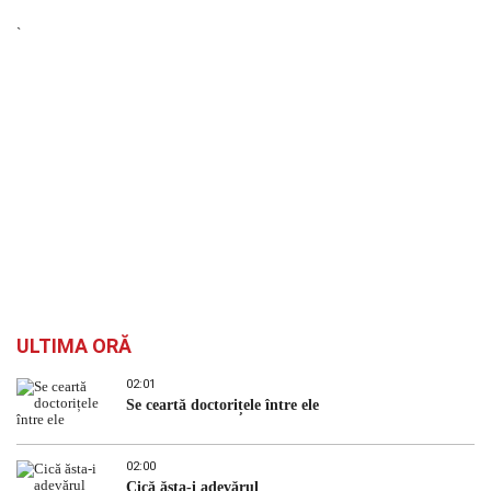
`
ULTIMA ORĂ
02:01
Se ceartă doctorițele între ele
02:00
Cică ăsta-i adevărul