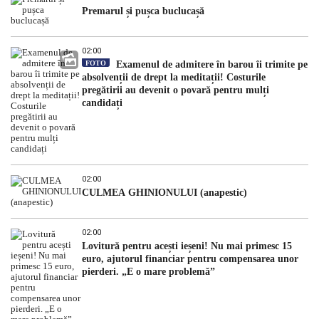
Premarul și pușca buclucașă
02:00
FOTO
Examenul de admitere în barou îi trimite pe
absolvenții de drept la meditații! Costurile
pregătirii au devenit o povară pentru mulți
candidați
02:00
CULMEA GHINIONULUI (anapestic)
02:00
Lovitură pentru acești ieșeni! Nu mai primesc 15
euro, ajutorul financiar pentru compensarea unor
pierderi. „E o mare problemă”