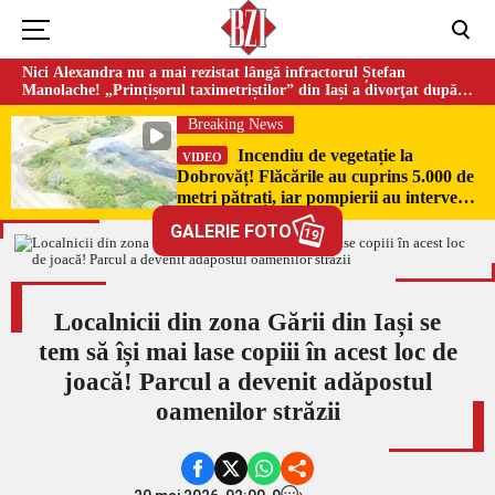
Nici Alexandra nu a mai rezistat lângă infractorul Ștefan
Manolache! „Prințișorul taximetriștilor” din Iași a divorţat după
doi ani de căsnicie
Breaking News
Incendiu de vegetație la
VIDEO
Dobrovăț! Flăcările au cuprins 5.000 de
metri pătrați, iar pompierii au intervenit
de urgență
GALERIE FOTO
19
Localnicii din zona Gării din Iași se
tem să își mai lase copiii în acest loc de
joacă! Parcul a devenit adăpostul
oamenilor străzii