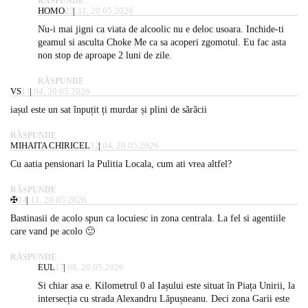
RĂSPUNDE
HOMO
23:31, 20.05.2026
Nu-i mai jigni ca viata de alcoolic nu e deloc usoara. Inchide-ti
geamul si asculta Choke Me ca sa acoperi zgomotul. Eu fac asta
non stop de aproape 2 luni de zile.
RĂSPUNDE
VS
11:04, 20.05.2026
iașul este un sat înpuțit ți murdar și plini de sărăcii
RĂSPUNDE
MIHAITA CHIRICEL
12:04, 20.05.2026
Cu aatia pensionari la Pulitia Locala, cum ati vrea altfel?
RĂSPUNDE
✠
14:11, 20.05.2026
Bastinasii de acolo spun ca locuiesc in zona centrala. La fel si agentiile
care vand pe acolo 🙂
RĂSPUNDE
EUL
17:08, 20.05.2026
Si chiar asa e. Kilometrul 0 al Iașului este situat în Piața Unirii, la
intersecția cu strada Alexandru Lăpușneanu. Deci zona Garii este