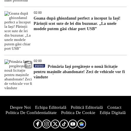
02:00
Goana după ghiozdanul perfect a început la Iași!
Părinții scot sute de lei din buzunar. „La unele
modele putem găsi chiar port USB”
02:00
FOTO
Primăria Iași pregătește o nouă licitație
pentru mașinile abandonate! Zeci de vehicule vor fi
vândute
Despre Noi
Echipa Editorială
Politică Editorială
Contact
Politica De Confidentialitate
Politica De Cookie
Ediția Digitală