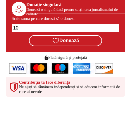
Donație singulară
Donează o singură dată pentru susținerea jurnalismului de
calitate
Scrie suma pe care dorești să o donezi
Donează
Plată sigură și protejată
Contribuția ta face diferența
Ne ajuți să rămânem independenți și să aducem informații de
care ai nevoie