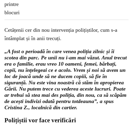
Cetățenii cer din nou intervenția polițiștilor, cum s-a
întâmplat și în anii trecuți.
„A fost o perioadă în care venea poliția zilnic și îi
scotea din parc. Pe unii nu i-am mai văzut. Anul trecut
era o familie, erau vreo 10 oameni, femei, bărbați,
copii, nu înțelegeai ce e acolo. Vrem și noi să avem un
loc de joacă unde să ne ducem copiii, să fie în
siguranță. Nu este vina noastră că stăm în apropierea
Gării. Nu putem trece cu vederea aceste lucruri. Poate
ar trebui să stea mai des poliția, din nou, ca să scăpăm
de acești indivizi odată pentru totdeauna”, a spus
Cristina Z., localnică din cartier.
Polițiștii vor face verificări