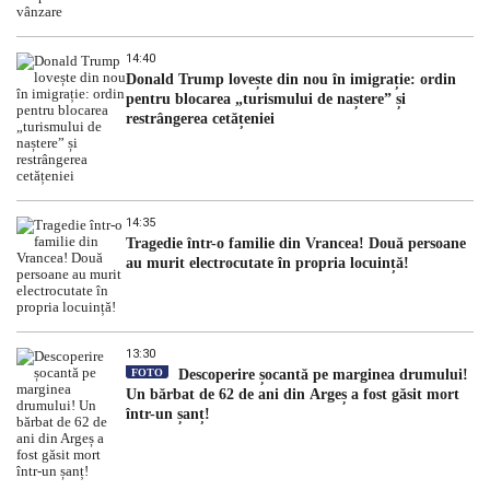
14:40
Donald Trump lovește din nou în imigrație: ordin
pentru blocarea „turismului de naștere” și
restrângerea cetățeniei
14:35
Tragedie într-o familie din Vrancea! Două persoane
au murit electrocutate în propria locuință!
13:30
FOTO
Descoperire șocantă pe marginea drumului!
Un bărbat de 62 de ani din Argeș a fost găsit mort
într-un șanț!