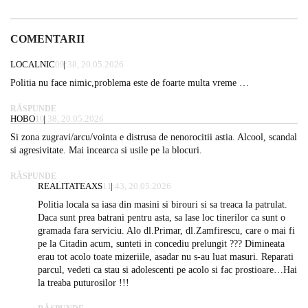
COMENTARII
LOCALNIC
09:38, 20.05.2026
Politia nu face nimic,problema este de foarte multa vreme …
RĂSPUNDE
HOBO
10:38, 20.05.2026
Si zona zugravi/arcu/vointa e distrusa de nenorocitii astia. Alcool, scandal
si agresivitate. Mai incearca si usile pe la blocuri.
RĂSPUNDE
REALITATEAXS
11:43, 20.05.2026
Politia locala sa iasa din masini si birouri si sa treaca la patrulat.
Daca sunt prea batrani pentru asta, sa lase loc tinerilor ca sunt o
gramada fara serviciu. Alo dl.Primar, dl.Zamfirescu, care o mai fi
pe la Citadin acum, sunteti in concediu prelungit ??? Dimineata
erau tot acolo toate mizeriile, asadar nu s-au luat masuri. Reparati
parcul, vedeti ca stau si adolescenti pe acolo si fac prostioare…Hai
la treaba puturosilor !!!