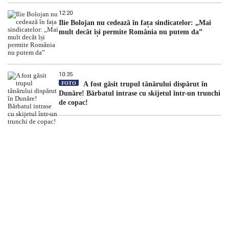
12:20
Ilie Bolojan nu cedează în fața sindicatelor: „Mai
mult decât își permite România nu putem da”
10:35
FOTO
A fost găsit trupul tânărului dispărut în
Dunăre! Bărbatul intrase cu skijetul într-un trunchi
de copac!