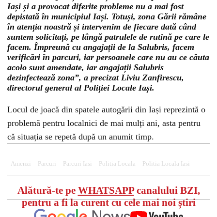
Iași și a provocat diferite probleme nu a mai fost
depistată în municipiul Iași. Totuși, zona Gării rămâne
în atenția noastră și intervenim de fiecare dată când
suntem solicitați, pe lângă patrulele de rutină pe care le
facem. Împreună cu angajații de la Salubris, facem
verificări în parcuri, iar persoanele care nu au ce căuta
acolo sunt amendate, iar angajații Salubris
dezinfectează zona”, a precizat Liviu Zanfirescu,
directorul general al Poliției Locale Iași.
Locul de joacă din spatele autogării din Iași reprezintă o
problemă pentru localnici de mai mulți ani, asta pentru
că situația se repetă după un anumit timp.
Amenzi
Parcuri
Parcuri Iasi
Politia Locala
Politia Locala Iasi
Alătură-te pe
WHATSAPP
canalului BZI,
pentru a fi la curent cu cele mai noi știri