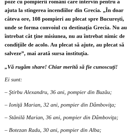
poze cu pompierii români care intervin pentru a
ajuta la stingerea incendiilor din Grecia. „În doar
câteva ore, 108 pompieri au plecat spre Bucureşti,
unde se forma convoiul cu destinaţia Grecia. Nu au
întrebat cât ţine misiunea, nu au întrebat nimic de
condiţiile de acolo. Au plecat să ajute, au plecat să
salveze”, mai arată sursa instituţia.
„Vă rugăm share! Chiar merită să fie cunoscuţi!
Ei sunt:
– Ştirbu Alexandru, 36 ani, pompier din Buzău;
– Ioniţă Marian, 32 ani, pompier din Dâmboviţa;
– Stănilă Marian, 36 ani, pompier din Dâmboviţa;
– Botezan Radu, 30 ani, pompier din Alba;