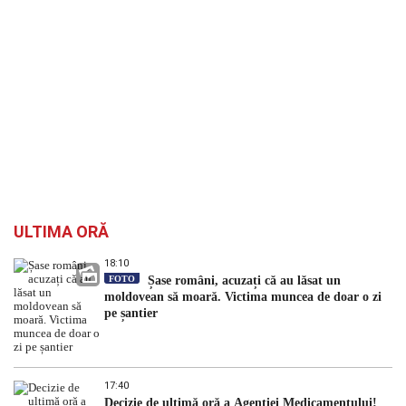
ULTIMA ORĂ
18:10
FOTO
Șase români, acuzați că au lăsat un
moldovean să moară. Victima muncea de doar o zi
pe șantier
17:40
Decizie de ultimă oră a Agenției Medicamentului!