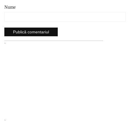
Nume
`
`