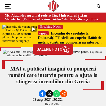
Nici Alexandra nu a mai rezistat lângă infractorul Ștefan
Manolache! „Prințișorul taximetriștilor” din Iași a divorţat după
doi ani de căsnicie
Breaking News
Incendiu de vegetație la
VIDEO
Dobrovăț! Flăcările au cuprins 5.000 de
metri pătrați, iar pompierii au intervenit
de urgență
GALERIE FOTO
5
MAI a publicat imagini cu pompierii
români care intervin pentru a ajuta la
stingerea incendiilor din Grecia
08 aug. 2021, 20:22,
în
NATIONAL