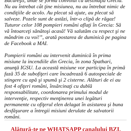
Bucureşti, unde se forma convoiul cu destinaţia Grecia.
Nu au întrebat cât ţine misiunea, nu au întrebat nimic de
condiţiile de acolo. Au plecat să ajute, au plecat să
salveze. Pozele sunt de astăzi, într-o clipă de răgaz!
Tuturor celor 108 pompieri români aflaţi în Grecia: Să
vă întoarceţi sănătoşi acasă! Vă salutăm cu respect şi ne
mândrim cu voi!”, arată postarea de duminică pe pagina
de Facebook a MAI.
Pompierii români au intervenit duminică în prima
misiune la incendiile din Grecia, în zona Spathari,
anunţă IGSU. La această misiune vor participa în primă
fază 35 de subofiţeri care încadrează 6 autospeciale de
stingere cu apă şi spumă şi 2 cisterne. Alături de ei au
fost 4 ofiţeri români, însărcinaţi cu dublă
responsabilitate, coordonarea primului modul de
intervenţie, respectiv menţinerea unei legături
permanente cu ofiţerul elen delagat în asistarea şi buna
desfăşurare a întregii misiuni derulate de salvatorii
români.
Alătură-te pe
WHATSAPP
canalului BZI,