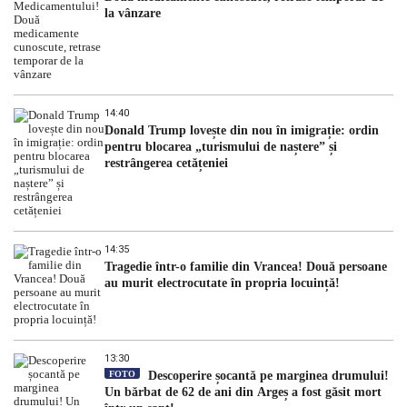
la vânzare
14:40
Donald Trump lovește din nou în imigrație: ordin
pentru blocarea „turismului de naștere” și
restrângerea cetățeniei
14:35
Tragedie într-o familie din Vrancea! Două persoane
au murit electrocutate în propria locuință!
13:30
FOTO
Descoperire șocantă pe marginea drumului!
Un bărbat de 62 de ani din Argeș a fost găsit mort