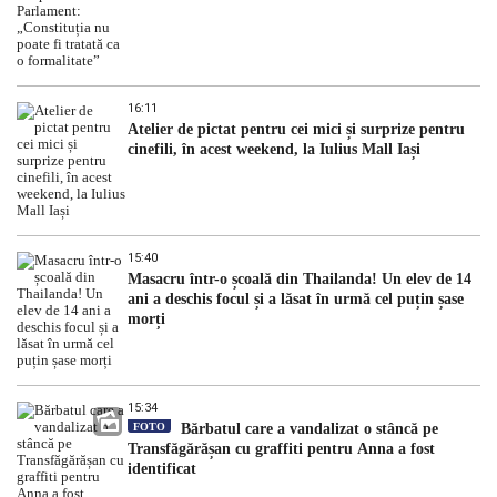
16:11
Atelier de pictat pentru cei mici și surprize pentru
cinefili, în acest weekend, la Iulius Mall Iași
15:40
Masacru într-o școală din Thailanda! Un elev de 14
ani a deschis focul și a lăsat în urmă cel puțin șase
morți
15:34
FOTO
Bărbatul care a vandalizat o stâncă pe
Transfăgărășan cu graffiti pentru Anna a fost
identificat