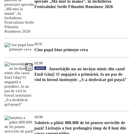
speciale „Mă mut la mama”, în închiderea
Festivalului Serile Filmului Românesc 2026
02:01
Cine pupă bine primește ceva
02:00
FOTO
Autoritățile nu au învățat nimic din cazul
Emil Gânj! O angajată a primăriei, la un pas de
viol în biroul instituției: „S-a dezbrăcat gol-pușcă”
02:00
Salubris a plătit 800.000 de lei pentru serviciile de
pază! Licitația a fost prelungită timp de 8 luni din
cauza contestațiilor