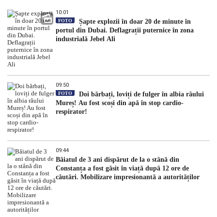
10:01
FOTO
Șapte explozii în doar 20 de minute în
portul din Dubai. Deflagrații puternice în zona
industrială Jebel Ali
09:50
FOTO
Doi bărbați, loviți de fulger în albia râului
Mureș! Au fost scoși din apă în stop cardio-
respirator!
09:44
Băiatul de 3 ani dispărut de la o stână din
Constanța a fost găsit în viață după 12 ore de
căutări. Mobilizare impresionantă a autorităților