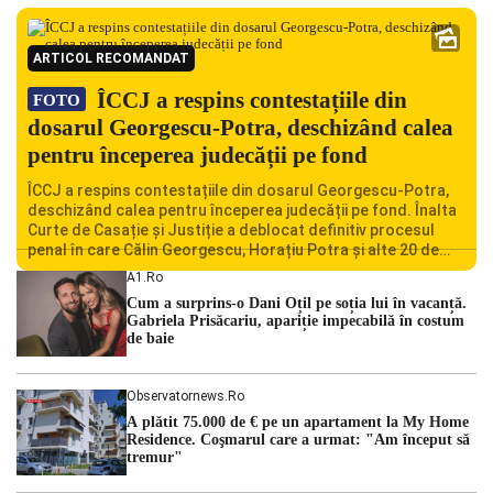
ARTICOL RECOMANDAT
ÎCCJ a respins contestațiile din
FOTO
dosarul Georgescu-Potra, deschizând calea
pentru începerea judecății pe fond
ÎCCJ a respins contestațiile din dosarul Georgescu-Potra,
deschizând calea pentru începerea judecății pe fond. Înalta
Curte de Casație și Justiție a deblocat definitiv procesul
penal în care Călin Georgescu, Horațiu Potra și alte 20 de
persoane sunt acuzați de acțiuni îndreptate împotriva
A1.ro
ordinii constituționale. În ședința din camera preliminară,
Cum a surprins-o Dani Oțil pe soția lui în vacanță.
judecătorii de la instanța supremă au […]
Gabriela Prisăcariu, apariție impecabilă în costum
de baie
Observatornews.ro
A plătit 75.000 de € pe un apartament la My Home
Residence. Coşmarul care a urmat: "Am început să
tremur"