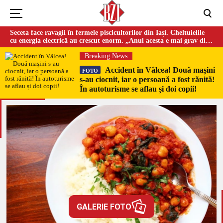
Seceta face ravagii în fermele piscicultorilor din Iași. Cheltuielile
cu energia electrică au crescut enorm. „Anul acesta e mai grav din
cauza temperaturilor foarte mari”
Breaking News
Accident în Vâlcea! Două mașini
FOTO
s-au ciocnit, iar o persoană a fost rănită!
În autoturisme se aflau și doi copii!
GALERIE FOTO
4