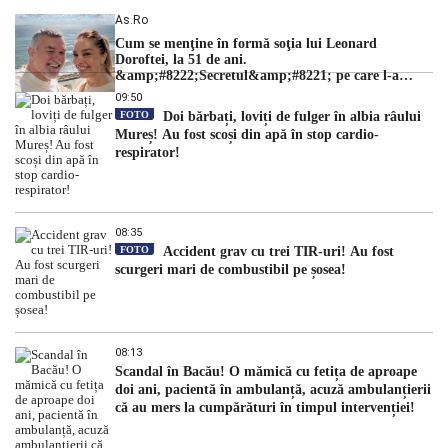
As.ro
Cum se menţine în formă soţia lui Leonard
Doroftei, la 51 de ani.
&amp;#8222;Secretul&amp;#8221; pe care l-a
dezvăluit
09:50
FOTO
Doi bărbați, loviți de fulger în albia râului
Mureș! Au fost scoși din apă în stop cardio-
respirator!
08:35
FOTO
Accident grav cu trei TIR-uri! Au fost
scurgeri mari de combustibil pe șosea!
08:13
Scandal în Bacău! O mămică cu fetița de aproape
doi ani, pacientă în ambulanță, acuză ambulanțierii
că au mers la cumpărături în timpul intervenției!