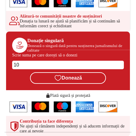
Alătură-te comunității noastre de susținători
Donația ta lunară ne ajută să planificăm și să continuăm să
informăm corect și echidistant
Donație singulară
Donează o singură dată pentru susținerea jurnalismului de
calitate
Scrie suma pe care dorești să o donezi
Donează
Plată sigură și protejată
Contribuția ta face diferența
Ne ajuți să rămânem independenți și să aducem informații de
care ai nevoie