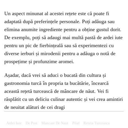
Un aspect minunat al acestei rețete este că poate fi
adaptată după preferințele personale. Poți adăuga sau
elimina anumite ingrediente pentru a obține gustul dorit.
De exemplu, poți să adaugi mai multă pastă de ardei iute
pentru un pic de fierbințeală sau să experimentezi cu
diverse ierburi și mirodenii pentru a adăuga o notă de
prospețime și profunzime aromei.
Așadar, dacă vrei să aduci o bucată din cultura și
gastronomia turcă în propria ta bucătărie, încearcă
această rețetă turcească de mâncare de năut. Vei fi
răsplătit cu un deliciu culinar autentic și vei crea amintiri
de neuitat alături de cei dragi
Ardei Iute
De Post
Mancare De Naut
Pilaf
Reteta Turceasca