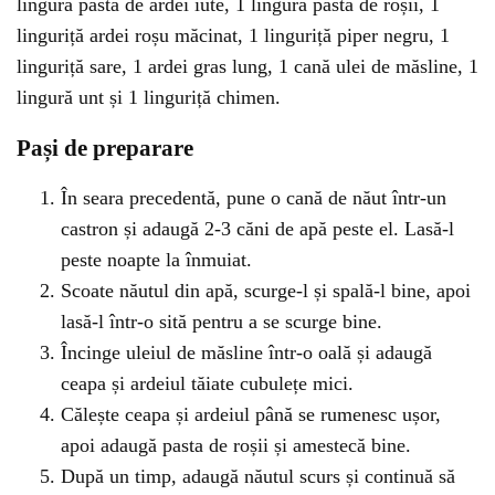
lingură pastă de ardei iute, 1 lingură pastă de roșii, 1
linguriță ardei roșu măcinat, 1 linguriță piper negru, 1
linguriță sare, 1 ardei gras lung, 1 cană ulei de măsline, 1
lingură unt și 1 linguriță chimen.
Pași de preparare
În seara precedentă, pune o cană de năut într-un
castron și adaugă 2-3 căni de apă peste el. Lasă-l
peste noapte la înmuiat.
Scoate năutul din apă, scurge-l și spală-l bine, apoi
lasă-l într-o sită pentru a se scurge bine.
Încinge uleiul de măsline într-o oală și adaugă
ceapa și ardeiul tăiate cubulețe mici.
Călește ceapa și ardeiul până se rumenesc ușor,
apoi adaugă pasta de roșii și amestecă bine.
După un timp, adaugă năutul scurs și continuă să