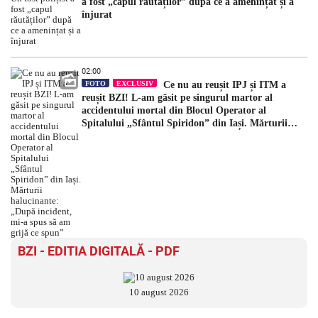
a fost „capul răutăților” după ce a amenințat și a
înjurat
02:00
FOTO
EXCLUSIV
Ce nu au reușit IPJ și ITM a
reușit BZI! L-am găsit pe singurul martor al
accidentului mortal din Blocul Operator al
Spitalului „Sfântul Spiridon” din Iași. Mărturii
halucinante: „După incident, mi-a spus să am grijă
ce spun”
BZI - EDITIA DIGITALĂ - PDF
10 august 2026