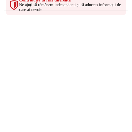
Contribuția ta face diferența
Ne ajuți să rămânem independenți și să aducem informații de
care ai nevoie