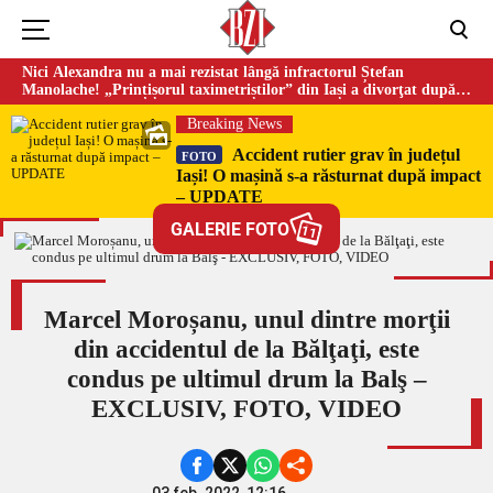
Nici Alexandra nu a mai rezistat lângă infractorul Ștefan
Manolache! „Prințișorul taximetriștilor” din Iași a divorţat după
doi ani de căsnicie
Breaking News
Accident rutier grav în județul
FOTO
Iași! O mașină s-a răsturnat după impact
– UPDATE
GALERIE FOTO
11
Marcel Moroșanu, unul dintre morţii
din accidentul de la Bălţaţi, este
condus pe ultimul drum la Balş –
EXCLUSIV, FOTO, VIDEO