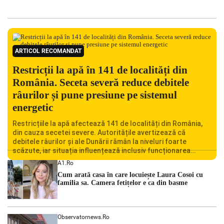
ARTICOL RECOMANDAT
Restricții la apă în 141 de localități din
România. Seceta severă reduce debitele
râurilor și pune presiune pe sistemul
energetic
Restricțiile la apă afectează 141 de localități din România,
din cauza secetei severe. Autoritățile avertizează că
debitele râurilor și ale Dunării rămân la niveluri foarte
scăzute, iar situația influențează inclusiv funcționarea
Centralei Nucleare de la Cernavodă. România se confruntă
A1.ro
cu una dintre cele mai dificile perioade din punct de vedere
Cum arată casa în care locuiește Laura Cosoi cu
hidrologic din ultimii ani. Lipsa […]
familia sa. Camera fetițelor e ca din basme
Observatornews.ro