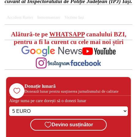
cuvânt al Inspectoratului de Poliție Județean (IPJ) Iaşi.
Accident Rutier
Inmormantare
Victime Iași
Alătură-te pe
WHATSAPP
canalului BZI,
pentru a fi la curent cu cele mai noi știri
Donație lunară
Donează lunar pentru susținerea jurnalismului de calitate
Alege suma pe care dorești să o donezi lunar
Devino susținător