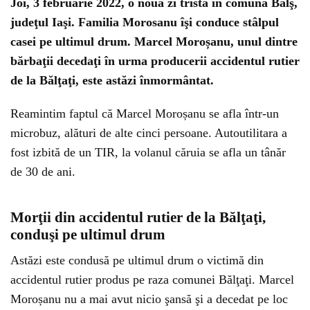
Joi, 3 februarie 2022, o nouă zi tristă în comuna Balş,
judeţul Iaşi. Familia Morosanu îşi conduce stâlpul
casei pe ultimul drum. Marcel Moroșanu, unul dintre
bărbaţii decedaţi în urma producerii accidentul rutier
de la Bălţaţi, este astăzi înmormântat.
Reamintim faptul că Marcel Moroșanu se afla într-un
microbuz, alături de alte cinci persoane. Autoutilitara a
fost izbită de un TIR, la volanul căruia se afla un tânăr
de 30 de ani.
Could not play video.
There was a problem trying to load the video.
Morţii din accidentul rutier de la Bălţaţi,
Error code: html5_video:4
conduşi pe ultimul drum
Astăzi este condusă pe ultimul drum o victimă din
accidentul rutier produs pe raza comunei Bălţaţi. Marcel
Moroșanu nu a mai avut nicio şansă şi a decedat pe loc