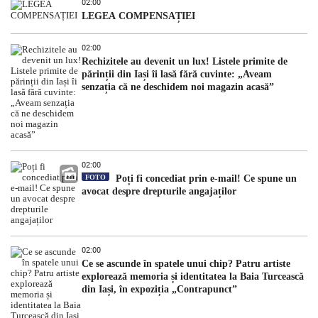
02:00
LEGEA COMPENSAȚIEI
02:00
Rechizitele au devenit un lux! Listele primite de
părinții din Iași îi lasă fără cuvinte: „Aveam
senzația că ne deschidem noi magazin acasă”
02:00
FOTO
Poți fi concediat prin e-mail! Ce spune un
avocat despre drepturile angajaților
02:00
Ce se ascunde în spatele unui chip? Patru artiste
explorează memoria și identitatea la Baia Turcească
din Iași, în expoziția „Contrapunct”