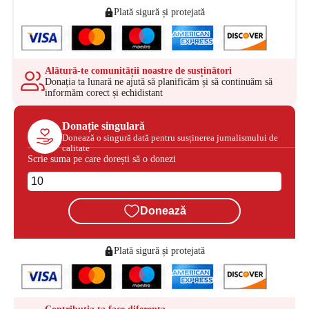
Plată sigură și protejată
Alătură-te comunității noastre de susținători
Donația ta lunară ne ajută să planificăm și să continuăm să
informăm corect și echidistant
Donație singulară
Donează o singură dată pentru susținerea jurnalismului de
calitate
Scrie suma pe care dorești să o donezi
Donează
Plată sigură și protejată