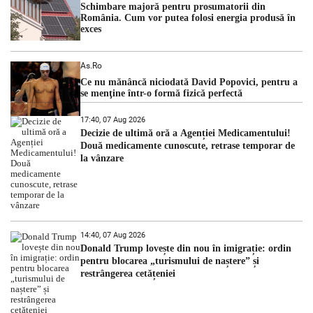
Schimbare majoră pentru prosumatorii din
România. Cum vor putea folosi energia produsă în
exces
As.ro
Ce nu mănâncă niciodată David Popovici, pentru a
se menţine într-o formă fizică perfectă
17:40, 07 Aug 2026
Decizie de ultimă oră a Agenției Medicamentului!
Două medicamente cunoscute, retrase temporar de
la vânzare
14:40, 07 Aug 2026
Donald Trump lovește din nou în imigrație: ordin
pentru blocarea „turismului de naștere” și
restrângerea cetățeniei