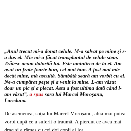
„Anul trecut mi-a donat celule. M-a salvat pe mine şi s-
a dus el. Mie mi-a făcut transplantul de celule stem.
Trăiesc acum datorită lui. Este amintirea de la el. Am
avut un frate foarte bun, cel mai bun. A fost mai mic
decât mine, mă ascultă. Sâmbătă seară am vorbit cu el.
Ne-a cumpărat peşte şi a venit la mine. L-am văzut
doar un pic şi a plecat. Asta a fost ultima dată când l-
am văzut”,
a spus
sora lui Marcel Moroșanu,
Loredana.
De asemenea, soţia lui Marcel Moroșanu, abia mai putea
vorbi după ce a suferit o traumă. A pierdut ce avea mai
drag şi a rămas cu cei doi copii ai lor.