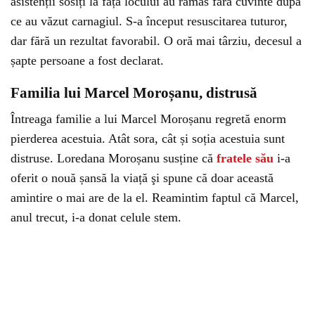
asistenții sosiți la fața locului au rămas fără cuvinte după
ce au văzut carnagiul. S-a început resuscitarea tuturor,
dar fără un rezultat favorabil. O oră mai târziu, decesul a
șapte persoane a fost declarat.
Familia lui Marcel Moroșanu, distrusă
Întreaga familie a lui Marcel Moroșanu regretă enorm
pierderea acestuia. Atât sora, cât și soția acestuia sunt
distruse. Loredana Moroșanu susține că
fratele său
i-a
oferit o nouă șansă la viață şi spune că doar această
amintire o mai are de la el. Reamintim faptul că Marcel,
anul trecut, i-a donat celule stem.