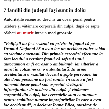
7 familii din județul Iași sunt în doliu
Autoritățile ieșene au deschis un dosar penal pentru
ucidere și vătămare corporală din culpă, după ce șapte
bărbați
au murit
într-un mod groaznic.
”Polițiștii au fost sesizaţi cu privire la faptul că pe
Drumul Naţional 28 a avut loc un accident rutier soldat
cu victime omeneşti. Din primele cercetări efectuate la
faţa locului a rezultat faptul că şoferul unui
autocamion ar fi acroşat o ambulanţă, iar ulterior a
intrat în coliziune cu o autoutilitară. În urma
accidentului a rezultat decesul a şapte persoane, iar
alte două persoane au fost rănite. În cauză a fost
întocmit dosar penal sub aspectul săvârşirii
infracţiunilor de ucidere din culpă şi vătămare
corporală din culpă, iar cercetările sunt continuate
pentru stabilirea tuturor împrejurărilor în care a avut
loc accidentul”, a declarat Ioana Bîlea, purtător de