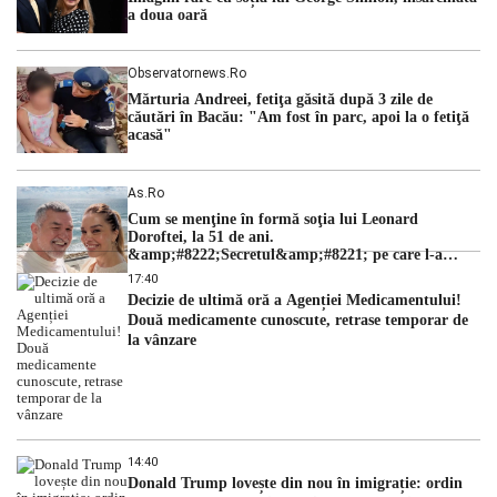
a doua oară
Observatornews.ro
Mărturia Andreei, fetiţa găsită după 3 zile de
căutări în Bacău: "Am fost în parc, apoi la o fetiţă
acasă"
As.ro
Cum se menţine în formă soţia lui Leonard
Doroftei, la 51 de ani.
&amp;#8222;Secretul&amp;#8221; pe care l-a
dezvăluit
17:40
Decizie de ultimă oră a Agenției Medicamentului!
Două medicamente cunoscute, retrase temporar de
la vânzare
14:40
Donald Trump lovește din nou în imigrație: ordin