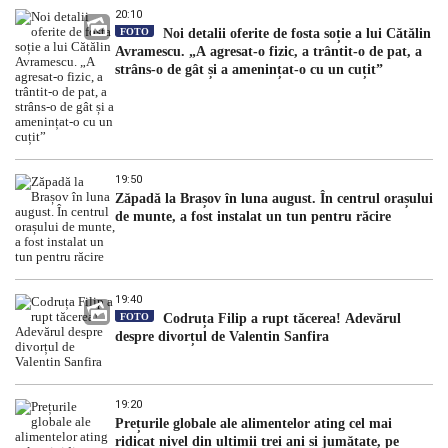
20:10
FOTO
Noi detalii oferite de fosta soție a lui Cătălin
Avramescu. „A agresat-o fizic, a trântit-o de pat, a
strâns-o de gât și a amenințat-o cu un cuțit”
19:50
Zăpadă la Brașov în luna august. În centrul orașului
de munte, a fost instalat un tun pentru răcire
19:40
FOTO
Codruța Filip a rupt tăcerea! Adevărul
despre divorțul de Valentin Sanfira
19:20
Prețurile globale ale alimentelor ating cel mai
ridicat nivel din ultimii trei ani și jumătate, pe