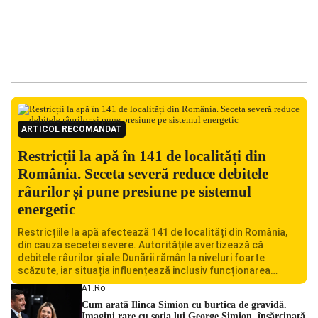
ARTICOL RECOMANDAT
Restricții la apă în 141 de localități din
România. Seceta severă reduce debitele
râurilor și pune presiune pe sistemul
energetic
Restricțiile la apă afectează 141 de localități din România,
din cauza secetei severe. Autoritățile avertizează că
debitele râurilor și ale Dunării rămân la niveluri foarte
scăzute, iar situația influențează inclusiv funcționarea
Centralei Nucleare de la Cernavodă. România se confruntă
A1.ro
cu una dintre cele mai dificile perioade din punct de vedere
Cum arată Ilinca Simion cu burtica de gravidă.
hidrologic din ultimii ani. Lipsa […]
Imagini rare cu soția lui George Simion, însărcinată