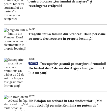
pentru blocarea „turismului de naștere” și
restrângerea cetățeniei
14:35
Tragedie într-o familie din Vrancea! Două persoane
au murit electrocutate în propria locuință!
13:30
FOTO
Descoperire șocantă pe marginea drumului!
Un bărbat de 62 de ani din Argeș a fost găsit mort
într-un șanț!
12:20
Ilie Bolojan nu cedează în fața sindicatelor: „Mai
mult decât își permite România nu putem da”