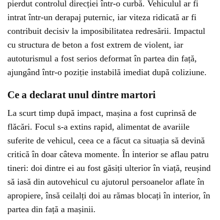
pierdut controlul direcției într-o curbă. Vehiculul ar fi
intrat într-un derapaj puternic, iar viteza ridicată ar fi
contribuit decisiv la imposibilitatea redresării. Impactul
cu structura de beton a fost extrem de violent, iar
autoturismul a fost serios deformat în partea din față,
ajungând într-o poziție instabilă imediat după coliziune.
Ce a declarat unul dintre martori
La scurt timp după impact, mașina a fost cuprinsă de
flăcări. Focul s-a extins rapid, alimentat de avariile
suferite de vehicul, ceea ce a făcut ca situația să devină
critică în doar câteva momente. În interior se aflau patru
tineri: doi dintre ei au fost găsiți ulterior în viață, reușind
să iasă din autovehicul cu ajutorul persoanelor aflate în
apropiere, însă ceilalți doi au rămas blocați în interior, în
partea din față a mașinii.