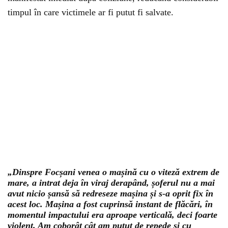
timpul în care victimele ar fi putut fi salvate.
„Dinspre Focșani venea o mașină cu o viteză extrem de
mare, a intrat deja în viraj derapând, șoferul nu a mai
avut nicio șansă să redreseze mașina și s-a oprit fix în
acest loc. Mașina a fost cuprinsă instant de flăcări, în
momentul impactului era aproape verticală, deci foarte
violent. Am coborât cât am putut de repede și cu