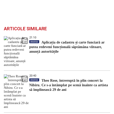
ARTICOLE SIMILARE
21:10
FOTO
Aplicația de cadastru și carte funciară ar
putea redeveni funcțională săptămâna viitoare,
anunță autoritățile
20:40
FOTO
Theo Rose, întreruptă în plin concert la
Nibiru. Ce s-a întâmplat pe scenă înainte ca artista
să împlinească 29 de ani