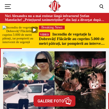
Nici Alexandra nu a mai rezistat lângă infractorul Ștefan
Manolache! „Prințișorul taximetriștilor” din Iași a divorţat după
doi ani de căsnicie
Breaking News
Incendiu de vegetație la
VIDEO
Dobrovăț! Flăcările au cuprins 5.000 de
metri pătrați, iar pompierii au intervenit
de urgență
GALERIE FOTO
7