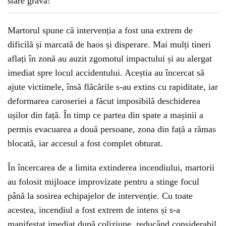
Martorul spune că intervenția a fost una extrem de
dificilă și marcată de haos și disperare. Mai mulți tineri
aflați în zonă au auzit zgomotul impactului și au alergat
imediat spre locul accidentului. Aceștia au încercat să
ajute victimele, însă flăcările s-au extins cu rapiditate, iar
deformarea caroseriei a făcut imposibilă deschiderea
ușilor din față. În timp ce partea din spate a mașinii a
permis evacuarea a două persoane, zona din față a rămas
blocată, iar accesul a fost complet obturat.
În încercarea de a limita extinderea incendiului, martorii
au folosit mijloace improvizate pentru a stinge focul
până la sosirea echipajelor de intervenție. Cu toate
acestea, incendiul a fost extrem de intens și s-a
manifestat imediat după coliziune, reducând considerabil