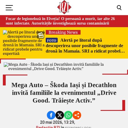
Focar de legioneloză în Elveția! O persoană a murit, iar alte 26
sunt infectate. Autoritățile investighează sursa contaminării
Breaking News
Alertă pe litoral după
FOTO
descoperirea unor posibile fragmente de
dronă în Mamaia. SRI a ridicat probele
pentru expertiză
Mega Auto – Škoda Iași și Decathlon
invită familiile la evenimentul „Drive
Good. Trăiește Activ.”
20 mai 2026, 13:29,
Redacția BZI
în