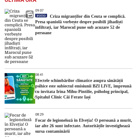
09:07
FOTO
Criza migranților din Ceuta se complică.
Presa spaniolă vorbește despre posibili jihadiști
infiltrați, iar Marocul pune sub acuzare 52 de
persoane
08:41
Efectele schimbărilor climatice asupra sănătății
psihice este subiectul emisiunii BZI LIVE, împreună
cu invitata Irina Mihu-Pintilie, psiholog principal,
Spitalul Clinic Căi Ferate Iași
08:29
Focar de legioneloză în Elveția! O persoană a murit,
iar alte 26 sunt infectate. Autoritățile investighează
sursa contaminării