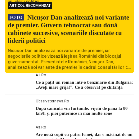
ARTICOL RECOMANDAT
Nicușor Dan analizează noi variante
FOTO
de premier. Guvern tehnocrat sau două
cabinete succesive, scenariile discutate cu
liderii politici
Nicușor Dan analizează noi variante de premier, iar
negocierile politice vizează ieșirea României din blocajul
guvernamental. Președintele României, Nicușor Dan,
analizează noi variante de premier în cadrul consultărilor cu
liderii politici. Ciprian Ciucu vorbește despre scenariul unui
A1.ro
guvern tehnocrat și despre posibilitatea a două cabinete
Ce a pățit un român într-o benzinărie din Bulgaria:
succesive. Nicușor Dan analizează noi variante de premier
„Aveți mare grijă!”. Ce a observat pe chitanță
România traversează […]
Observatornews.ro
După caniculă vin furtunile: vijelii de până la 80
km/h și ploi puternice în mai multe zone
As.ro
Are nouă copii cu patru femei, dar e măcinat de un