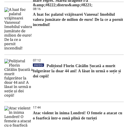
mare regret. Marea dragoste l-a
&amp;#8222;distrus&amp;#8221;
08:16
A luat foc palatul vrăjitoarei Vanessa! Imobilul
valora jumătate de milion de euro! De la ce a pornit
incendiul!
07:12
FOTO
Polițistul Florin Cătălin Șucată a murit
fulgerător la doar 44 ani! A lăsat în urmă o soție și
doi copii!
17:44
Atac violent în inima Londrei! O femeie a atacat cu
o foarfecă într-o zonă plină de turiști