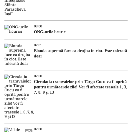
08:00
ONG-urile licurici
02:01
Blonda supremă face ca drujba în ciot. Este tolerată
doar
02:00
Circulația tramvaielor prin Târgu Cucu va fi oprită
pentru următoarele zile! Vor fi afectate traseele 1, 3,
7, 8, 9 și 13
02:00