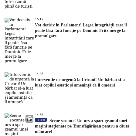
16:17
Vot decisiv în Parlament! Legea integrității care îl
poate lăsa fără funcție pe Dominic Fritz merge la
promulgare
14:45
Intervenție de urgență la Uricani! Un bărbat și-a
luat copilul ostatic și amenință că îl omoară
14:35
FOTO
Scene șocante! Un urs a spart geamul unei
mașini staționate pe Transfăgărășan pentru a căuta
mâncare!