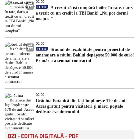
02:00
FOTO
A crezut că își cumpără boiler în rate, dar s-
a trezit cu un credit la TBI Bank! „Nu pot dormi
noaptea”
02:00
FOTO
Studiul de fezabilitate pentru proiectul de
amenajare a râului Bahlui depășește 50.000 de euro!
Primăria a semnat contractul
02:00
Grădina Botanică din Iași împlinește 170 de ani!
Acces gratuit pentru vizitatori și mărci poștale
dedicate evenimentului
BZI - EDITIA DIGITALĂ - PDF