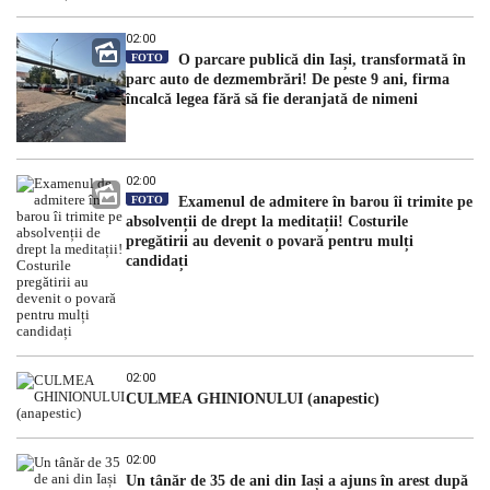
02:00
FOTO
O parcare publică din Iași, transformată în
parc auto de dezmembrări! De peste 9 ani, firma
încalcă legea fără să fie deranjată de nimeni
02:00
FOTO
Examenul de admitere în barou îi trimite pe
absolvenții de drept la meditații! Costurile
pregătirii au devenit o povară pentru mulți
candidați
02:00
CULMEA GHINIONULUI (anapestic)
02:00
Un tânăr de 35 de ani din Iași a ajuns în arest după