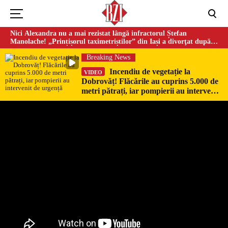
Nici Alexandra nu a mai rezistat lângă infractorul Ștefan
Manolache! „Prințișorul taximetriștilor” din Iași a divorţat după
doi ani de căsnicie
Breaking News
Incendiu de vegetație la
VIDEO
Dobrovăț! Flăcările au cuprins 5.000 de
metri pătrați, iar pompierii au intervenit
de urgență