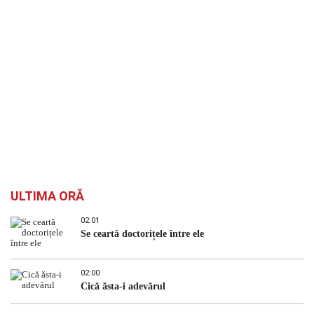
ULTIMA ORĂ
02:01
Se ceartă doctorițele între ele
02:00
Cică ăsta-i adevărul