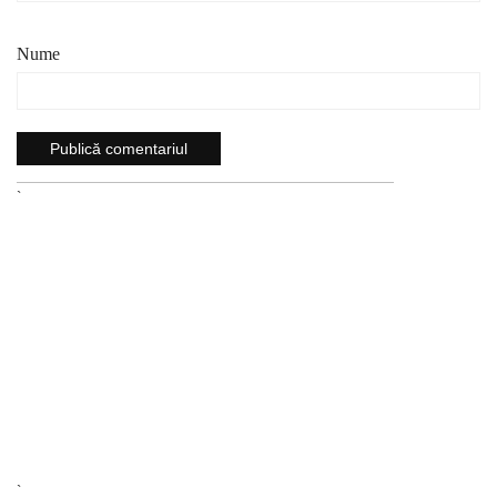
Nume
`
`