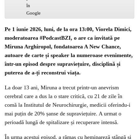
Pe 1 iunie 2026, luni, de la ora 13:00, Viorela Dimici,
moderatoarea #PodcastBZI, o are ca invitată pe
Miruna Arghiropol, fondatoarea A New Chance,
autoare de carte și speaker la numeroase evenimente,
într-un episod despre supraviețuire, disciplină și
puterea de a-ți reconstrui viața.
La doar 13 ani, Miruna a trecut printr-un anevrism
cerebral care a dus la o stare critică, cu 21 de zile în
comă la Institutul de Neurochirurgie, medicii oferindu-i
mai puțin de 20% șanse de supraviețuire. A urmat o
perioadă lungă de spitalizare și recuperare intensă.
În urma acestui episod, a rămas cu hemipareză stângă și