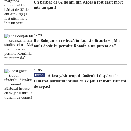
Un bărbat de 62 de ani din Argeș a fost găsit mort
într-un șanț!
12:20
Ilie Bolojan nu cedează în fața sindicatelor: „Mai
mult decât își permite România nu putem da”
10:35
FOTO
A fost găsit trupul tânărului dispărut în
Dunăre! Bărbatul intrase cu skijetul într-un trunchi
de copac!