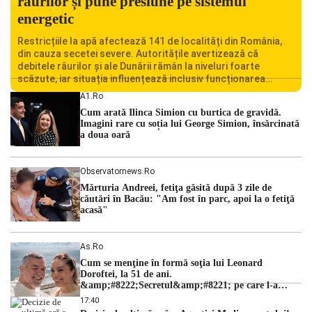
râurilor și pune presiune pe sistemul
energetic
Restricțiile la apă afectează 141 de localități din România,
din cauza secetei severe. Autoritățile avertizează că
debitele râurilor și ale Dunării rămân la niveluri foarte
scăzute, iar situația influențează inclusiv funcționarea
Centralei Nucleare de la Cernavodă. România se confruntă
A1.ro
cu una dintre cele mai dificile perioade din punct de vedere
Cum arată Ilinca Simion cu burtica de gravidă.
hidrologic din ultimii ani. Lipsa […]
Imagini rare cu soția lui George Simion, însărcinată
a doua oară
Observatornews.ro
Mărturia Andreei, fetiţa găsită după 3 zile de
căutări în Bacău: "Am fost în parc, apoi la o fetiţă
acasă"
As.ro
Cum se menţine în formă soţia lui Leonard
Doroftei, la 51 de ani.
&amp;#8222;Secretul&amp;#8221; pe care l-a
dezvăluit
17:40