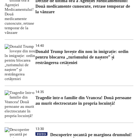
Decizie de ultimă oră a Agenției Medicamentului!
Două medicamente cunoscute, retrase temporar de
la vânzare
14:40
Donald Trump lovește din nou în imigrație: ordin
pentru blocarea „turismului de naștere” și
restrângerea cetățeniei
14:35
Tragedie într-o familie din Vrancea! Două persoane
au murit electrocutate în propria locuință!
13:30
FOTO
Descoperire șocantă pe marginea drumului!