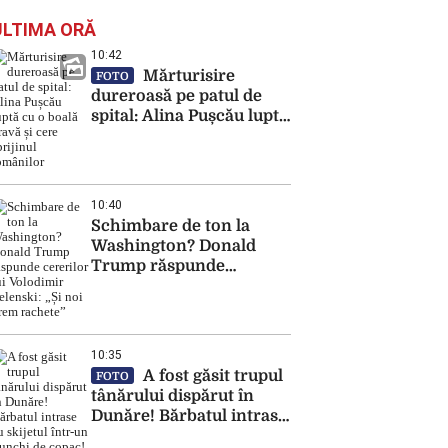
ULTIMA ORĂ
10:42
Mărturisire
FOTO
dureroasă pe patul de
spital: Alina Pușcău luptă
cu o boală gravă și cere
sprijinul românilor
10:40
Schimbare de ton la
Washington? Donald
Trump răspunde
cererilor lui Volodimir
Zelenski: „Și noi vrem
rachete”
10:35
A fost găsit trupul
FOTO
tânărului dispărut în
Dunăre! Bărbatul intrase
cu skijetul într-un