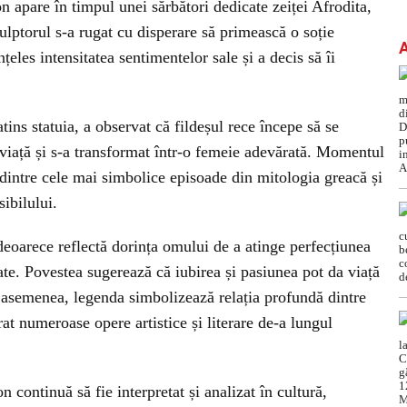
n apare în timpul unei sărbători dedicate zeiței Afrodita,
culptorul s-a rugat cu disperare să primească o soție
țeles intensitatea sentimentelor sale și a decis să îi
ins statuia, a observat că fildeșul rece începe să se
 viață și s-a transformat într-o femeie adevărată. Momentul
 dintre cele mai simbolice episoade din mitologia greacă și
sibilului.
eoarece reflectă dorința omului de a atinge perfecțiunea
tate. Povestea sugerează că iubirea și pasiunea pot da viață
e asemenea, legenda simbolizează relația profundă dintre
irat numeroase opere artistice și literare de-a lungul
n continuă să fie interpretat și analizat în cultură,