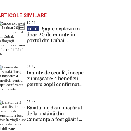
ARTICOLE SIMILARE
10:01
Șapte explozii în
FOTO
doar 20 de minute în
portul din Dubai.
Deflagrații puternice în
zona industrială Jebel
Ali
09:47
Înainte de școală, începe
cu mișcare: 4 beneficii
pentru copii confirmate
de cercetători
09:44
Băiatul de 3 ani dispărut
de la o stână din
Constanța a fost găsit în
viață după 12 ore de