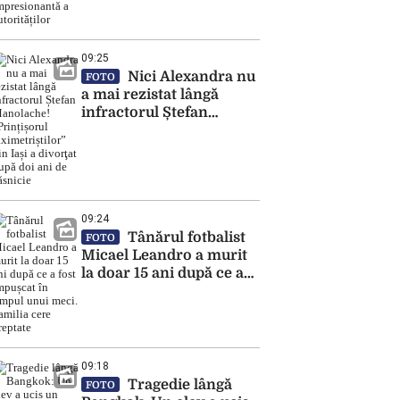
căutări. Mobilizare
impresionantă a
autorităților
09:25
Nici Alexandra nu
FOTO
a mai rezistat lângă
infractorul Ștefan
Manolache! „Prințișorul
taximetriștilor” din Iași a
divorţat după doi ani de
căsnicie
09:24
Tânărul fotbalist
FOTO
Micael Leandro a murit
la doar 15 ani după ce a
fost împușcat în timpul
unui meci. Familia cere
dreptate
09:18
Tragedie lângă
FOTO