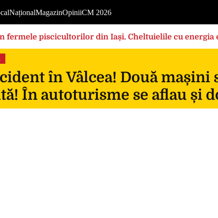
cal
Național
Magazin
Opinii
CM 2026
în fermele piscicultorilor din Iași. Cheltuielile cu energi
rilor foarte mari”
s
ident în Vâlcea! Două mașini s-
ită! În autoturisme se aflau și d