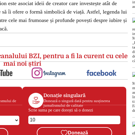
n este asociat ideii de creator care investește atât de
 să îi ofere o formă simbolică de viață. Astfel, legenda lui
re cele mai frumoase și profunde povești despre iubire și
acă.
analului BZI, pentru a fi la curent cu cele
mai noi știri
Donație singulară
ismului de
Donează o singură dată pentru susținerea
jurnalismului de calitate
Scrie suma pe care dorești să o donezi
Donează