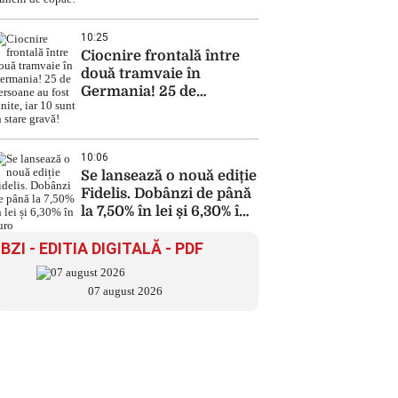
trunchi de copac!
10:25
Ciocnire frontală între
două tramvaie în
Germania! 25 de
persoane au fost rănite,
iar 10 sunt în stare
gravă!
10:06
Se lansează o nouă ediție
Fidelis. Dobânzi de până
la 7,50% în lei și 6,30% în
euro
BZI - EDITIA DIGITALĂ - PDF
07 august 2026