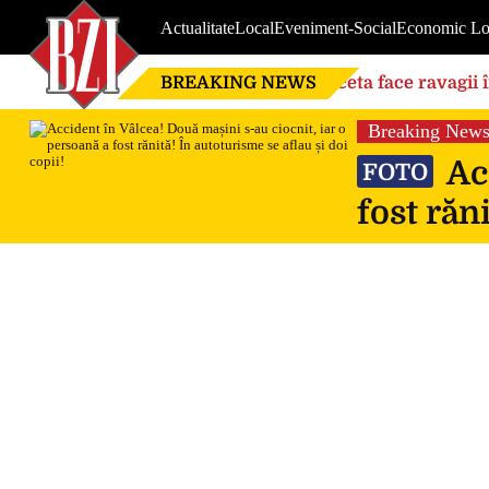
Actualitate
Local
Eveniment-Social
Economic Lo
BREAKING NEWS
Seceta face ravagii 
din cauza temperatu
Breaking New
Acc
FOTO
fost răn