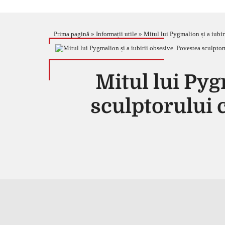
Prima pagină
»
Informații utile
»
Mitul lui Pygmalion și a iubir
Mitul lui Pyg
sculptorului c