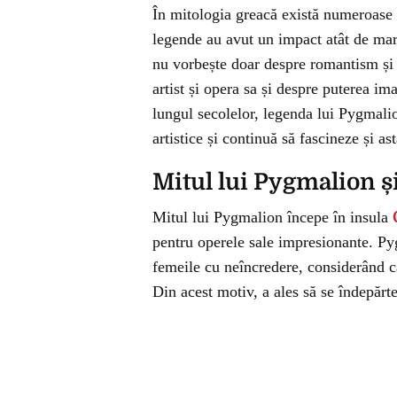
În mitologia greacă există numeroase p
legende au avut un impact atât de ma
nu vorbește doar despre romantism și f
artist și opera sa și despre puterea im
lungul secolelor, legenda lui Pygmalion
artistice și continuă să fascineze și ast
Mitul lui Pygmalion ș
Mitul lui Pygmalion începe în insula
pentru operele sale impresionante. Py
femeile cu neîncredere, considerând că
Din acest motiv, a ales să se îndepărtez