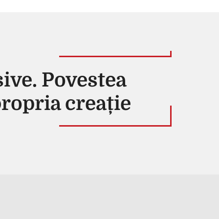
sive. Povestea
propria creație