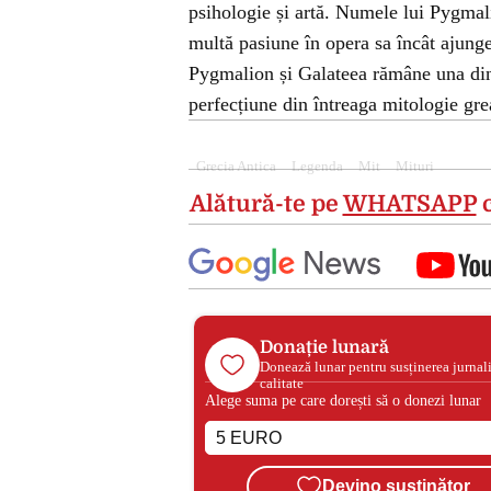
psihologie și artă. Numele lui Pygmalio
multă pasiune în opera sa încât ajunge
Pygmalion și Galateea rămâne una dint
perfecțiune din întreaga mitologie gre
Grecia Antica
Legenda
Mit
Mituri
Alătură-te pe
WHATSAPP
c
Donație lunară
Donează lunar pentru susținerea jurnal
calitate
Alege suma pe care dorești să o donezi lunar
Devino susținător