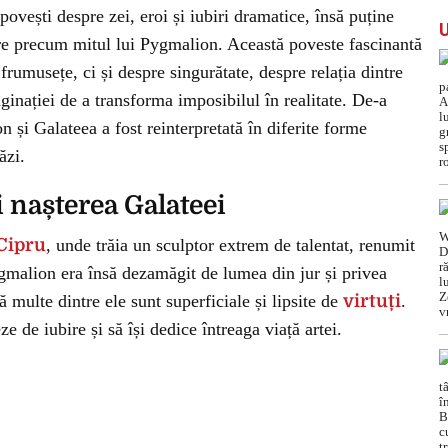
ovești despre zei, eroi și iubiri dramatice, însă puține
re precum mitul lui Pygmalion. Această poveste fascinantă
rumusețe, ci și despre singurătate, despre relația dintre
aginației de a transforma imposibilul în realitate. De-a
 și Galateea a fost reinterpretată în diferite forme
ăzi.
i nașterea Galateei
Cipru
, unde trăia un sculptor extrem de talentat, renumit
gmalion era însă dezamăgit de lumea din jur și privea
 multe dintre ele sunt superficiale și lipsite de
virtuți
.
e de iubire și să își dedice întreaga viață artei.