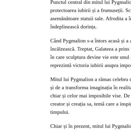
Punctul central din mitul lui Pygmalio
protectoarea iubirii și a frumuseții. S
asemănătoare statuii sale. Afrodita a în
îndeplinească dorința.
Când Pygmalion s-a întors acasă și a at
încălzească. Treptat, Galateea a prins
în care sculptura devine vie este unul
reprezintă victoria iubirii asupra impo
Mitul lui Pygmalion a rămas celebru d
și de a transforma imaginația în reali
chiar și celor mai imposibile vise. D
creator și creația sa, temă care a insp
timpului.
Chiar și în prezent, mitul lui Pygmalio