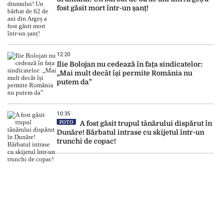
fost găsit mort într-un șanț!
12:20
Ilie Bolojan nu cedează în fața sindicatelor:
„Mai mult decât își permite România nu
putem da”
10:35
FOTO
A fost găsit trupul tânărului dispărut în
Dunăre! Bărbatul intrase cu skijetul într-un
trunchi de copac!