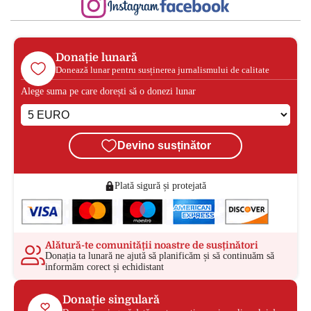
Donație lunară
Donează lunar pentru susținerea jurnalismului de calitate
Alege suma pe care dorești să o donezi lunar
Devino susținător
Plată sigură și protejată
Alătură-te comunității noastre de susținători
Donația ta lunară ne ajută să planificăm și să continuăm să
informăm corect și echidistant
Donație singulară