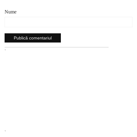
Nume
`
`