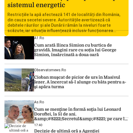
sistemul energetic
Restricțiile la apă afectează 141 de localități din România,
din cauza secetei severe. Autoritățile avertizează că
debitele râurilor și ale Dunării rămân la niveluri foarte
scăzute, iar situația influențează inclusiv funcționarea
Centralei Nucleare de la Cernavodă. România se confruntă
A1.ro
cu una dintre cele mai dificile perioade din punct de vedere
Cum arată Ilinca Simion cu burtica de
hidrologic din ultimii ani. Lipsa […]
gravidă. Imagini rare cu soția lui George
Simion, însărcinată a doua oară
Observatornews.ro
Cioban muşcat de picior de urs în Masivul
Iezer. A încercat să-l alunge cu bâta pentru a-
şi apăra turma
As.ro
Cum se menţine în formă soţia lui Leonard
Doroftei, la 51 de ani.
&amp;#8222;Secretul&amp;#8221; pe care l-a
dezvăluit
17:40
Decizie de ultimă oră a Agenției