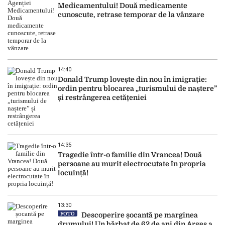
Medicamentului! Două medicamente
cunoscute, retrase temporar de la vânzare
14:40
Donald Trump lovește din nou în imigrație:
ordin pentru blocarea „turismului de naștere”
și restrângerea cetățeniei
14:35
Tragedie într-o familie din Vrancea! Două
persoane au murit electrocutate în propria
locuință!
13:30
FOTO
Descoperire șocantă pe marginea
drumului! Un bărbat de 62 de ani din Argeș a