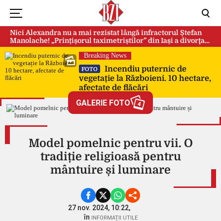
Nici Alexandra nu a mai rezistat lângă infractorul Ștefan
Manolache! „Prințișorul taximetriștilor” din Iași a divorţat
după doi ani de căsnicie
Breaking News
Incendiu puternic de
FOTO
vegetație la Războieni. 10 hectare,
afectate de flăcări
GALERIE FOTO
4
Model pomelnic pentru vii. O
tradiție religioasă pentru
mântuire și luminare
27 nov. 2024, 10:22,
în
INFORMAȚII UTILE