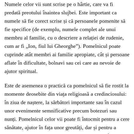
Numele celor vii sunt scrise pe o hârtie, care va fi
predată preotului înaintea slujbei. Este important ca
numele să fie corect scrise și că persoanele pomenite să
fie specifice (de exemplu, numele complet ale unui
membru al familie, cu o descriere a relației de rudenie,
cum ar fi „Ion, fiul lui Gheorghe”). Pomelnicul poate
cuprinde atât membri ai familie apropiate, cât și persoane
aflate în dificultate, bolnavi sau cei care au nevoie de
ajutor spiritual.
Este de asemenea o practică ca pomelnicul să fie rostit la
momente deosebite din viața religioasă a credinciosului:
în ziua de naștere, la sărbători importante sau în cazul
unor evenimente semnificative precum botezuri sau
nunți. Pomelnicul celor vii poate fi întocmit pentru a cere
sănătate, ajutor în fața unor greutăți, dar și pentru a