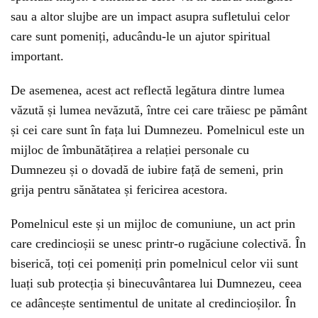
sau a altor slujbe are un impact asupra sufletului celor
care sunt pomeniți, aducându-le un ajutor spiritual
important.
De asemenea, acest act reflectă legătura dintre lumea
văzută și lumea nevăzută, între cei care trăiesc pe pământ
și cei care sunt în fața lui Dumnezeu. Pomelnicul este un
mijloc de îmbunătățirea a relației personale cu
Dumnezeu și o dovadă de iubire față de semeni, prin
grija pentru sănătatea și fericirea acestora.
Pomelnicul este și un mijloc de comuniune, un act prin
care credincioșii se unesc printr-o rugăciune colectivă. În
biserică, toți cei pomeniți prin pomelnicul celor vii sunt
luați sub protecția și binecuvântarea lui Dumnezeu, ceea
ce adâncește sentimentul de unitate al credincioșilor. În