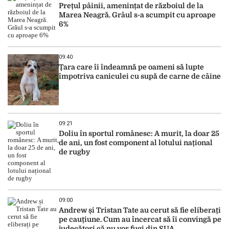
Prețul pâinii, amenințat de războiul de la
Marea Neagră. Grâul s-a scumpit cu aproape
6%
09:40
Țara care îi îndeamnă pe oameni să lupte
împotriva caniculei cu supă de carne de câine
09:21
Doliu în sportul românesc: A murit, la doar 25
de ani, un fost component al lotului național
de rugby
09:00
Andrew și Tristan Tate au cerut să fie eliberați
pe cauțiune. Cum au încercat să îi convingă pe
judecători că nu vor fugi din SUA