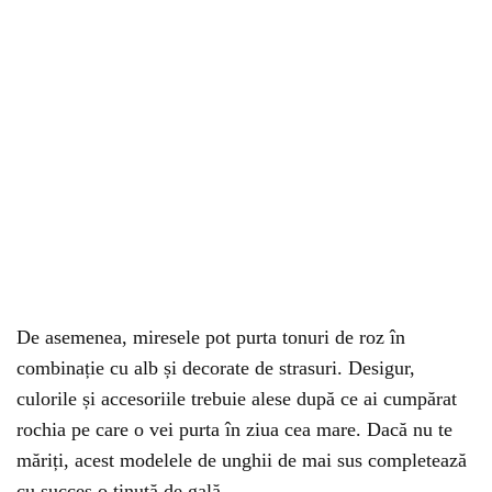
De asemenea, miresele pot purta tonuri de roz în
combinație cu alb și decorate de strasuri. Desigur,
culorile și accesoriile trebuie alese după ce ai cumpărat
rochia pe care o vei purta în ziua cea mare. Dacă nu te
măriți, acest modelele de unghii de mai sus completează
cu succes o ținută de gală.