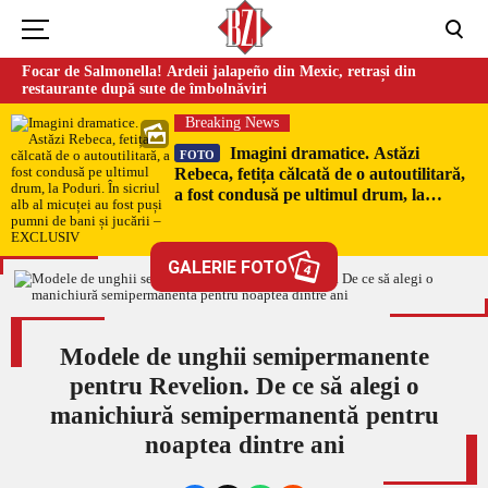
Focar de Salmonella! Ardeii jalapeño din Mexic, retrași din
restaurante după sute de îmbolnăviri
Breaking News
Imagini dramatice. Astăzi
FOTO
Rebeca, fetița călcată de o autoutilitară,
a fost condusă pe ultimul drum, la
Poduri. În sicriul alb al micuței au fost
puși pumni de bani și jucării –
EXCLUSIV
GALERIE FOTO
4
Modele de unghii semipermanente
pentru Revelion. De ce să alegi o
manichiură semipermanentă pentru
noaptea dintre ani