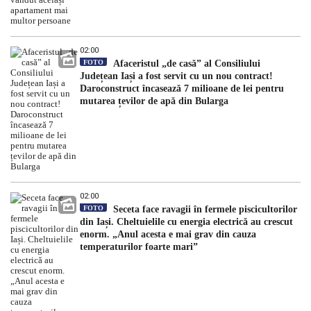
02:00
FOTO
Afaceristul „de casă” al Consiliului
Județean Iași a fost servit cu un nou contract!
Daroconstruct încasează 7 milioane de lei pentru
mutarea țevilor de apă din Bularga
02:00
FOTO
Seceta face ravagii în fermele piscicultorilor
din Iași. Cheltuielile cu energia electrică au crescut
enorm. „Anul acesta e mai grav din cauza
temperaturilor foarte mari”