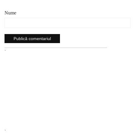
Nume
`
`