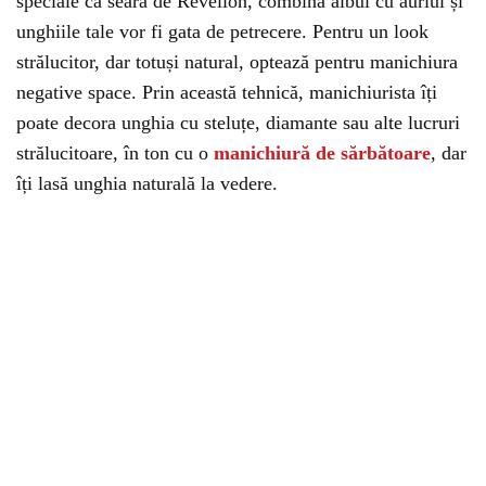
speciale ca seara de Revelion, combină albul cu auriul și
unghiile tale vor fi gata de petrecere. Pentru un look
strălucitor, dar totuși natural, optează pentru manichiura
negative space. Prin această tehnică, manichiurista îți
poate decora unghia cu steluțe, diamante sau alte lucruri
strălucitoare, în ton cu o
manichiură de sărbătoare
, dar
îți lasă unghia naturală la vedere.