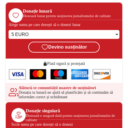
Donație lunară
Donează lunar pentru susținerea jurnalismului de calitate
Alege suma pe care dorești să o donezi lunar
Devino susținător
Plată sigură și protejată
Alătură-te comunității noastre de susținători
Donația ta lunară ne ajută să planificăm și să continuăm să
informăm corect și echidistant
Donație singulară
Donează o singură dată pentru susținerea jurnalismului de
calitate
Scrie suma pe care dorești să o donezi