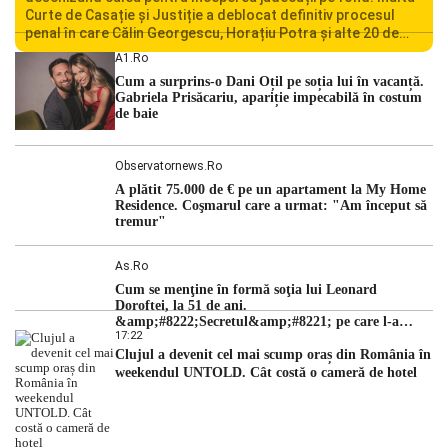
Curte de Casație și Justiție a deblocat definitiv procesul
penal în care Călin Georgescu, Horațiu Potra și alte 20 de
persoane sunt acuzați de acțiuni îndreptate împotriva
A1.ro
ordinii constituționale. În ședința din camera preliminară,
Cum a surprins-o Dani Oțil pe soția lui în vacanță.
judecătorii de la instanța supremă au […]
Gabriela Prisăcariu, apariție impecabilă în costum
de baie
Observatornews.ro
A plătit 75.000 de € pe un apartament la My Home
Residence. Coşmarul care a urmat: "Am început să
tremur"
As.ro
Cum se menţine în formă soţia lui Leonard
Doroftei, la 51 de ani.
&amp;#8222;Secretul&amp;#8221; pe care l-a
17:22
dezvăluit
Clujul a devenit cel mai scump oraș din România în
weekendul UNTOLD. Cât costă o cameră de hotel