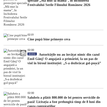
speciale „Mă mut la mama”, în închiderea
Festivalului Serile Filmului Românesc 2026
02:01
Cine pupă bine primește ceva
02:00
FOTO
Autoritățile nu au învățat nimic din cazul
Emil Gânj! O angajată a primăriei, la un pas de
viol în biroul instituției: „S-a dezbrăcat gol-pușcă”
02:00
Salubris a plătit 800.000 de lei pentru serviciile de
pază! Licitația a fost prelungită timp de 8 luni din
cauza contestațiilor