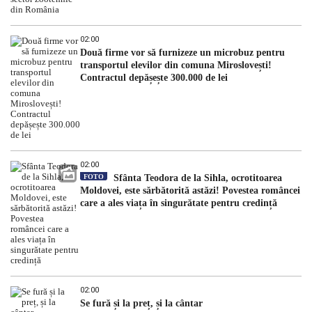
02:00
Două firme vor să furnizeze un microbuz pentru
transportul elevilor din comuna Miroslovești!
Contractul depășește 300.000 de lei
02:00
FOTO
Sfânta Teodora de la Sihla, ocrotitoarea
Moldovei, este sărbătorită astăzi! Povestea româncei
care a ales viața în singurătate pentru credință
02:00
Se fură și la preț, și la cântar