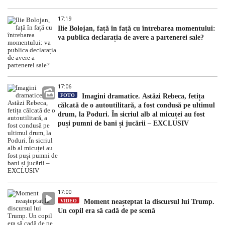
17:19
Ilie Bolojan, față în față cu întrebarea momentului:
va publica declarația de avere a partenerei sale?
17:06
FOTO
Imagini dramatice. Astăzi Rebeca, fetița
călcată de o autoutilitară, a fost condusă pe ultimul
drum, la Poduri. În sicriul alb al micuței au fost
puși pumni de bani și jucării – EXCLUSIV
17:00
VIDEO
Moment neașteptat la discursul lui Trump.
Un copil era să cadă de pe scenă