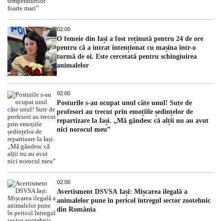
02:00
O femeie din Iași a fost reținută pentru 24 de ore
pentru că a intrat intenționat cu mașina într-o
turmă de oi. Este cercetată pentru schingiuirea
animalelor
02:00
Posturile s-au ocupat unul câte unul! Sute de
profesori au trecut prin emoțiile ședințelor de
repartizare la Iași. „Mă gândesc că alții nu au avut
nici norocul meu”
02:00
Avertisment DSVSA Iași: Mișcarea ilegală a
animalelor pune în pericol întregul sector zootehnic
din România