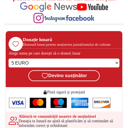
Donație lunară
Donează lunar pentru susținerea jurnalismului de calitate
Alege suma pe care dorești să o donezi lunar
Devino susținător
Plată sigură și protejată
Alătură-te comunității noastre de susținători
Donația ta lunară ne ajută să planificăm și să continuăm să
informăm corect și echidistant