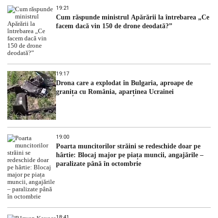
19:21
Cum răspunde ministrul Apărării la întrebarea „Ce
facem dacă vin 150 de drone deodată?”
19:17
Drona care a explodat în Bulgaria, aproape de
granița cu România, aparținea Ucrainei
19:00
Poarta muncitorilor străini se redeschide doar pe
hârtie: Blocaj major pe piața muncii, angajările –
paralizate până în octombrie
18:41