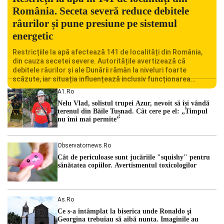
România. Seceta severă reduce debitele
râurilor și pune presiune pe sistemul
energetic
Restricțiile la apă afectează 141 de localități din România,
din cauza secetei severe. Autoritățile avertizează că
debitele râurilor și ale Dunării rămân la niveluri foarte
scăzute, iar situația influențează inclusiv funcționarea
Centralei Nucleare de la Cernavodă. România se confruntă
A1.ro
cu una dintre cele mai dificile perioade din punct de vedere
Nelu Vlad, solistul trupei Azur, nevoit să își vândă
hidrologic din ultimii ani. Lipsa […]
terenul din Băile Tușnad. Cât cere pe el: „Timpul
nu îmi mai permite”
Observatornews.ro
Cât de periculoase sunt jucăriile "squishy" pentru
sănătatea copiilor. Avertismentul toxicologilor
As.ro
Ce s-a întâmplat la biserica unde Ronaldo şi
Georgina trebuiau să aibă nunta. Imaginile au