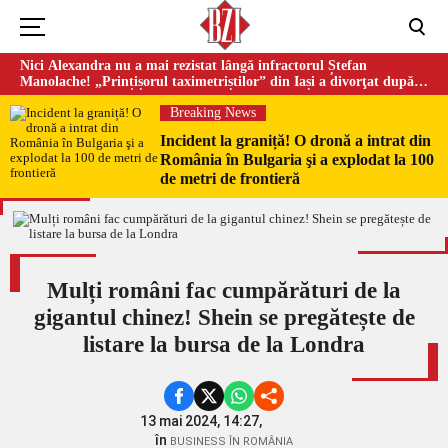
Nici Alexandra nu a mai rezistat lângă infractorul Ștefan
Manolache! „Prințișorul taximetriștilor” din Iași a divorţat după
doi ani de căsnicie
Breaking News
Incident la graniță! O dronă a intrat din
România în Bulgaria şi a explodat la 100
de metri de frontieră
Mulți români fac cumpărături de la
gigantul chinez! Shein se pregătește de
listare la bursa de la Londra
13 mai 2024, 14:27,
în
BUSINESS ÎN ROMÂNIA