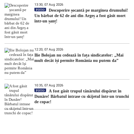
13:30, 07 Aug 2026
FOTO
Descoperire șocantă pe marginea drumului!
Un bărbat de 62 de ani din Argeș a fost găsit mort
într-un șanț!
12:20, 07 Aug 2026
Ilie Bolojan nu cedează în fața sindicatelor: „Mai
mult decât își permite România nu putem da”
10:35, 07 Aug 2026
FOTO
A fost găsit trupul tânărului dispărut în
Dunăre! Bărbatul intrase cu skijetul într-un trunchi
de copac!