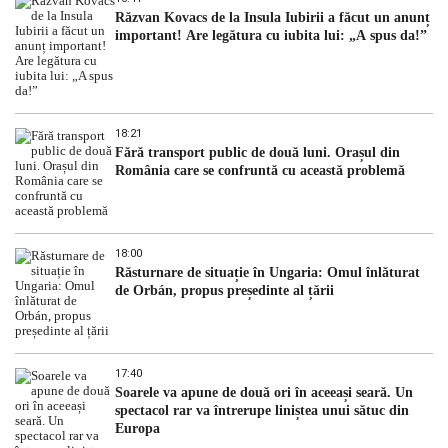
Răzvan Kovacs de la Insula Iubirii a făcut un anunț
important! Are legătura cu iubita lui: „A spus da!”
18:21
Fără transport public de două luni. Orașul din
România care se confruntă cu această problemă
18:00
Răsturnare de situație în Ungaria: Omul înlăturat
de Orbán, propus președinte al țării
17:40
Soarele va apune de două ori în aceeași seară. Un
spectacol rar va întrerupe liniștea unui sătuc din
Europa