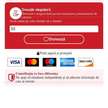
Donație singulară
Donează o singură dată pentru susținerea jurnalismului de
calitate
Scrie suma pe care dorești să o donezi
Donează
Plată sigură și protejată
Contribuția ta face diferența
Ne ajuți să rămânem independenți și să aducem informații de
care ai nevoie