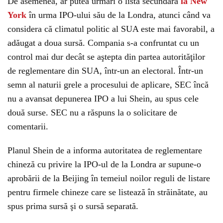
De asemenea, ar putea urmări o listă secundară
la New
York
în urma IPO-ului său de la Londra, atunci când va
considera că climatul politic al SUA este mai favorabil, a
adăugat a doua sursă. Compania s-a confruntat cu un
control mai dur decât se aştepta din partea autorităţilor
de reglementare din SUA, într-un an electoral. Într-un
semn al naturii grele a procesului de aplicare, SEC încă
nu a avansat depunerea IPO a lui Shein, au spus cele
două surse. SEC nu a răspuns la o solicitare de
comentarii.
Planul Shein de a informa autoritatea de reglementare
chineză cu privire la IPO-ul de la Londra ar supune-o
aprobării de la Beijing în temeiul noilor reguli de listare
pentru firmele chineze care se listează în străinătate, au
spus prima sursă şi o sursă separată.