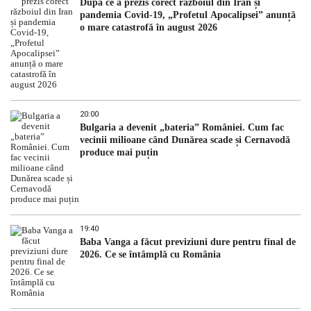
După ce a prezis corect războiul din Iran și
pandemia Covid-19, „Profetul Apocalipsei” anunță
o mare catastrofă în august 2026
20:00
Bulgaria a devenit „bateria” României. Cum fac
vecinii milioane când Dunărea scade și Cernavodă
produce mai puțin
19:40
Baba Vanga a făcut previziuni dure pentru final de
2026. Ce se întâmplă cu România