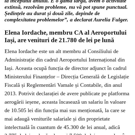
la începutul anului. E o gamă largă, avem o activitate
extinsă, rezolvăm probleme, nu vă pot spune punctual.
Ședințele au durat și două zile, depinde de
complexitatea problemelor”, a declarat Aurelia Fulger.
Elena Iordache, membru CA al Aeroportului
Iași, are venituri de 21.780 de lei pe lună
Elena Iordache este un alt membru al Consiliului de
Administrație din cadrul Aeroportului Internațional din
Iași. Aceasta ocupă funcția de director adjunct în cadrul
Ministerului Finanțelor – Direcția Generală de Legislație
Fiscală și Reglementări Vamale și Contabile, din anul
2013. Potrivit declarației de avere publicate pe platforma
aerogării ieșene, aceasta încasează un salariu în valoare
de 10.505 lei din funcția mai sus menționată, la care se
mai adaugă veniturile salariale și din proprietate
intelectuală în cuantum de 45.300 de lei anual, adică