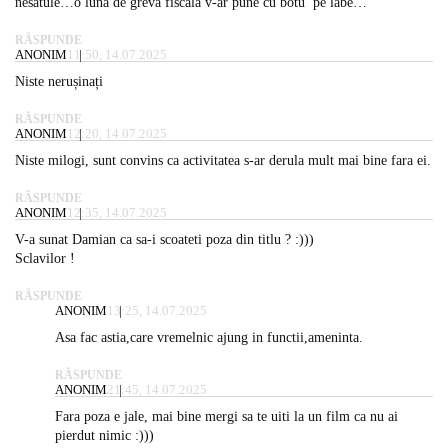
nesatule…o lună de grevă fiscală v-ar pune cu botu’ pe labe…
RĂSPUNDE
ANONIM
11:50, 14.07.2025
Niste nerușinați
RĂSPUNDE
ANONIM
12:20, 14.07.2025
Niste milogi, sunt convins ca activitatea s-ar derula mult mai bine fara ei.
RĂSPUNDE
ANONIM
12:35, 14.07.2025
V-a sunat Damian ca sa-i scoateti poza din titlu ? :)))
Sclavilor !
RĂSPUNDE
ANONIM
13:25, 14.07.2025
Asa fac astia,care vremelnic ajung in functii,ameninta.
RĂSPUNDE
ANONIM
21:45, 14.07.2025
Fara poza e jale, mai bine mergi sa te uiti la un film ca nu ai
pierdut nimic :)))