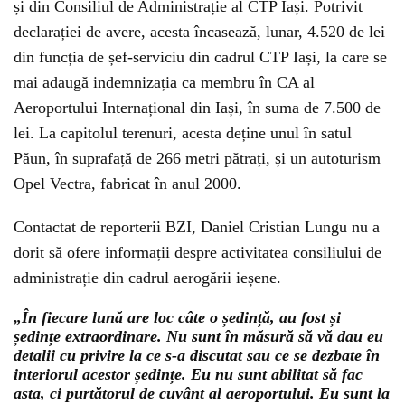
și din Consiliul de Administrație al CTP Iași. Potrivit
declarației de avere, acesta încasează, lunar, 4.520 de lei
din funcția de șef-serviciu din cadrul CTP Iași, la care se
mai adaugă indemnizația ca membru în CA al
Aeroportului Internațional din Iași, în suma de 7.500 de
lei. La capitolul terenuri, acesta deține unul în satul
Păun, în suprafață de 266 metri pătrați, și un autoturism
Opel Vectra, fabricat în anul 2000.
Contactat de reporterii BZI, Daniel Cristian Lungu nu a
dorit să ofere informații despre activitatea consiliului de
administrație din cadrul aerogării ieșene.
„În fiecare lună are loc câte o ședință, au fost și
ședințe extraordinare. Nu sunt în măsură să vă dau eu
detalii cu privire la ce s-a discutat sau ce se dezbate în
interiorul acestor ședințe. Eu nu sunt abilitat să fac
asta, ci purtătorul de cuvânt al aeroportului. Eu sunt la