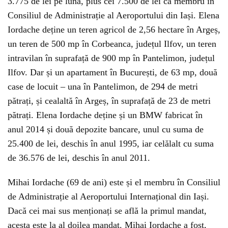
3.775 de lei pe lună, plus cei 7.500 de lei ca membru în
Consiliul de Administrație al Aeroportului din Iași. Elena
Iordache deține un teren agricol de 2,56 hectare în Argeș,
un teren de 500 mp în Corbeanca, județul Ilfov, un teren
intravilan în suprafață de 900 mp în Pantelimon, județul
Ilfov. Dar și un apartament în București, de 63 mp, două
case de locuit – una în Pantelimon, de 294 de metri
pătrați, și cealaltă în Argeș, în suprafață de 23 de metri
pătrați. Elena Iordache deține și un BMW fabricat în
anul 2014 și două depozite bancare, unul cu suma de
25.400 de lei, deschis în anul 1995, iar celălalt cu suma
de 36.576 de lei, deschis în anul 2011.
Mihai Iordache (69 de ani) este și el membru în Consiliul
de Administrație al Aeroportului Internațional din Iași.
Dacă cei mai sus menționați se află la primul mandat,
acesta este la al doilea mandat. Mihai Iordache a fost,