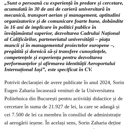
„Sunt o persoană cu experiență în predare și cercetare,
acumulată în 30 de ani de carieră universitară în
mecanică, transport aerian și management, aptitudini
organizatorice și de comunicare foarte bune, dobândite
în 16 ani de implicare în politici publice în
învățământul superior, dezvoltarea Cadrului Național
al Calificărilor, parteneriatul universității – piața
muncii și în managementul proiectelor europene –,
pregătită și dornică să-și transfere cunoștințele,
competențele și experiența pentru dezvoltarea
performanțelor și afirmarea identității Aeroportului
Internațional Iași”, este specificat în CV.
Potrivit declarației de avere publicate în anul 2024, Sorin
Eugen Zaharia încasează venituri de la Universitatea
Politehnica din București pentru activități didactice și de
cercetare în suma de 21.927 de lei, la care se adaugă și
cei 7.500 de lei ca membru în consiliul de administrație
al aerogării ieșene. În același sens, Sorin Zaharia deține