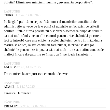
Solutia? Eliminarea minciunii numite „guvernanta corporativa”.
RĂSPUNDE
CHIRICU
07:42, 14.07.2025
Pe lângă faptul că nu se justifică numărul membrilor consiliului de
administrație se vede de la o poștă că numirile se fac strict pe criterii
politice…într-o firmă privată nu o să vezi o asemenea risipă de fonduri…
ba mai mult când vine anaf în control pentru orice cheltuială pe care o
faci te întreabă care este eficienta acelei cheltuieli pentru firmă…dubla
măsură se aplică, la stat cheltuieli fără număr, la privat se dau jos
cheltuielile pentru a se impozita cât mai mult…un stat mafiot condus de
mafioți în care dregatoriile se împart ca în perioada fanariota…
RĂSPUNDE
ANONIM
07:43, 14.07.2025
Tot ce misca la aeroport este controlat de evrei!
RĂSPUNDE
ANA
07:45, 14.07.2025
Ferească Dumnezeu
RĂSPUNDE
VREM PACE
09:37, 14.07.2025