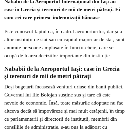
Nababii de la Aeroportul Internațional din Iași au
case în Grecia și terenuri de mii de metri pătrați. Ei
sunt cei care primesc indemnizații bănoase
Este cunoscut faptul că, în cadrul aeroporturilor, dar și a
altor instituții de stat sau cu capital majoritar de stat, sunt
anumite persoane amplasate în funcții-cheie, care se
ocupă de luarea deciziilor importante din instituție.
Nababii de la Aeroportul Iași: case în Grecia
și terenuri de mii de metri pătrați
Deși bugetarii încasează venituri uriașe din banii publici,
Guvernul lui Ilie Bolojan susține sus și tare că este
nevoie de economie. Însă, toate măsurile adoptate nu fac
altceva decât să împovăreze și mai mult cetățenii, în timp
ce parlamentarii și directorii de instituții, membrii din
consiliile de administrație, s-au pus la adăpost cu