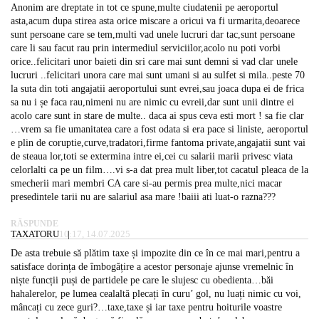
Anonim are dreptate in tot ce spune,multe ciudatenii pe aeroportul
asta,acum dupa stirea asta orice miscare a oricui va fi urmarita,deoarece
sunt persoane care se tem,multi vad unele lucruri dar tac,sunt persoane
care li sau facut rau prin intermediul serviciilor,acolo nu poti vorbi
orice..felicitari unor baieti din sri care mai sunt demni si vad clar unele
lucruri ..felicitari unora care mai sunt umani si au sulfet si mila..peste 70
la suta din toti angajatii aeroportului sunt evrei,sau joaca dupa ei de frica
sa nu i șe faca rau,nimeni nu are nimic cu evreii,dar sunt unii dintre ei
acolo care sunt in stare de multe.. daca ai spus ceva esti mort ! sa fie clar
…vrem sa fie umanitatea care a fost odata si era pace si liniste, aeroportul
e plin de coruptie,curve,tradatori,firme fantoma private,angajatii sunt vai
de steaua lor,toti se extermina intre ei,cei cu salarii marii privesc viata
celorlalti ca pe un film….vi s-a dat prea mult liber,tot cacatul pleaca de la
smecherii mari membri CA care si-au permis prea multe,nici macar
presedintele tarii nu are salariul asa mare !baiii ati luat-o razna???
RĂSPUNDE
TAXATORU
10:17, 14.07.2025
De asta trebuie să plătim taxe și impozite din ce în ce mai mari,pentru a
satisface dorința de îmbogățire a acestor personaje ajunse vremelnic în
niște funcții puși de partidele pe care le slujesc cu obedienta…băi
hahalerelor, pe lumea cealaltă plecați în curu’ gol, nu luați nimic cu voi,
mâncați cu zece guri?…taxe,taxe și iar taxe pentru hoiturile voastre