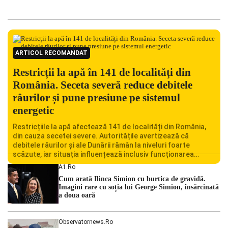
ARTICOL RECOMANDAT
Restricții la apă în 141 de localități din
România. Seceta severă reduce debitele
râurilor și pune presiune pe sistemul
energetic
Restricțiile la apă afectează 141 de localități din România,
din cauza secetei severe. Autoritățile avertizează că
debitele râurilor și ale Dunării rămân la niveluri foarte
scăzute, iar situația influențează inclusiv funcționarea
Centralei Nucleare de la Cernavodă. România se confruntă
A1.ro
cu una dintre cele mai dificile perioade din punct de vedere
Cum arată Ilinca Simion cu burtica de gravidă.
hidrologic din ultimii ani. Lipsa […]
Imagini rare cu soția lui George Simion, însărcinată
a doua oară
Observatornews.ro