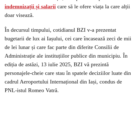
indemnizații și salarii
care să le ofere viața la care alții
doar visează.
În decursul timpului, cotidianul BZI v-a prezentat
bugetarii de lux ai Iașului, cei care încasează zeci de mii
de lei lunar și care fac parte din diferite Consilii de
Administrație ale instituțiilor publice din municipiu. În
ediția de astăzi, 13 iulie 2025, BZI vă prezintă
personajele-cheie care stau în spatele deciziilor luate din
cadrul Aeroportului Internațional din Iași, condus de
PNL-istul Romeo Vatră.