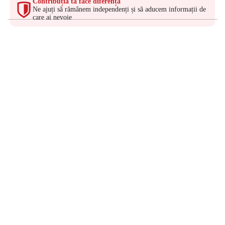
Contribuția ta face diferența
Ne ajuți să rămânem independenți și să aducem informații de
care ai nevoie