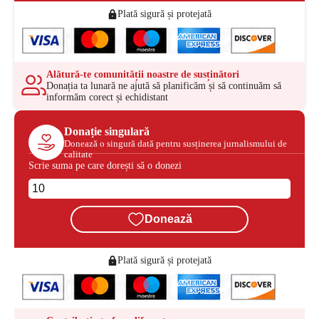
Plată sigură și protejată
Alătură-te comunității noastre de susținători
Donația ta lunară ne ajută să planificăm și să continuăm să
informăm corect și echidistant
Donație singulară
Donează o singură dată pentru susținerea jurnalismului de
calitate
Scrie suma pe care dorești să o donezi
Donează
Plată sigură și protejată