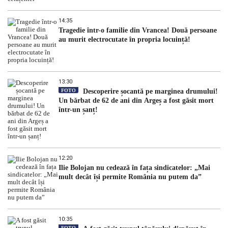
14:35
Tragedie într-o familie din Vrancea! Două persoane
au murit electrocutate în propria locuință!
13:30
FOTO
Descoperire șocantă pe marginea drumului!
Un bărbat de 62 de ani din Argeș a fost găsit mort
într-un șanț!
12:20
Ilie Bolojan nu cedează în fața sindicatelor: „Mai
mult decât își permite România nu putem da”
10:35
FOTO