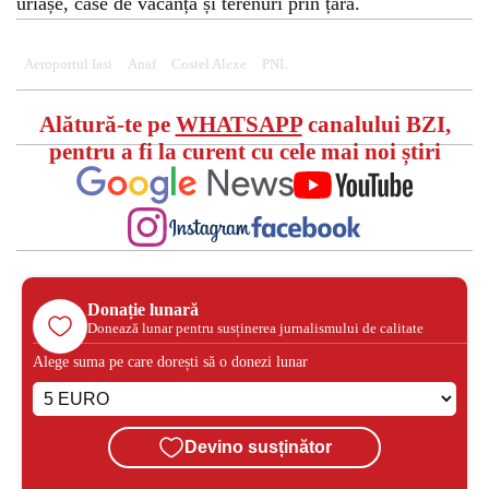
uriașe, case de vacanță și terenuri prin țară.
Aeroportul Iasi
Anaf
Costel Alexe
PNL
Alătură-te pe
WHATSAPP
canalului BZI,
pentru a fi la curent cu cele mai noi știri
Donație lunară
Donează lunar pentru susținerea jurnalismului de calitate
Alege suma pe care dorești să o donezi lunar
Devino susținător