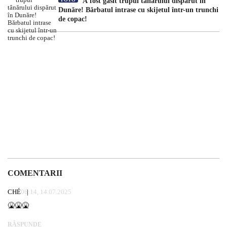
A fost găsit trupul tânărului dispărut în
Dunăre! Bărbatul intrase cu skijetul într-un trunchi
de copac!
COMENTARII
CHÉ
06:14, 14.07.2025
🤮🤮🤮
RĂSPUNDE