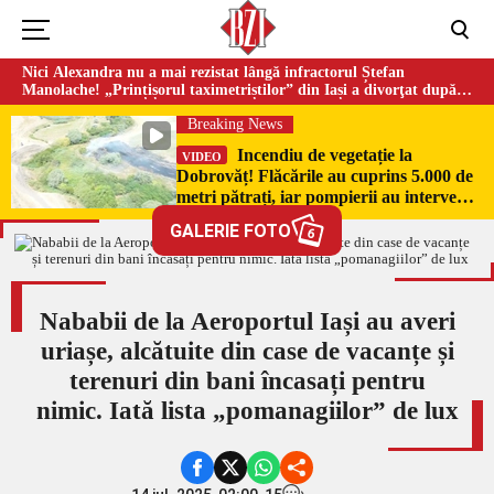
Nici Alexandra nu a mai rezistat lângă infractorul Ștefan
Manolache! „Prințișorul taximetriștilor” din Iași a divorţat după
doi ani de căsnicie
Breaking News
Incendiu de vegetație la
VIDEO
Dobrovăț! Flăcările au cuprins 5.000 de
metri pătrați, iar pompierii au intervenit
de urgență
GALERIE FOTO
6
Nababii de la Aeroportul Iași au averi
uriașe, alcătuite din case de vacanțe și
terenuri din bani încasați pentru
nimic. Iată lista „pomanagiilor” de lux