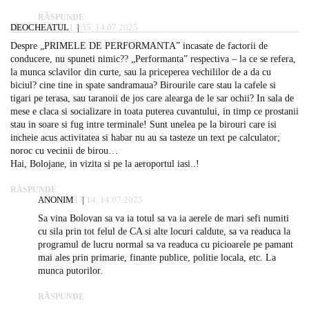
RĂSPUNDE
DEOCHEATUL
13:35, 14.07.2025
Despre „PRIMELE DE PERFORMANTA” incasate de factorii de
conducere, nu spuneti nimic?? „Performanta” respectiva – la ce se refera,
la munca sclavilor din curte, sau la priceperea vechililor de a da cu
biciul? cine tine in spate sandramaua? Birourile care stau la cafele si
tigari pe terasa, sau taranoii de jos care alearga de le sar ochii? In sala de
mese e claca si socializare in toata puterea cuvantului, in timp ce prostanii
stau in soare si fug intre terminale! Sunt unelea pe la birouri care isi
incheie acus activitatea si habar nu au sa tasteze un text pe calculator;
noroc cu vecinii de birou…
Hai, Bolojane, in vizita si pe la aeroportul iasi..!
RĂSPUNDE
ANONIM
17:14, 14.07.2025
Sa vina Bolovan sa va ia totul sa va ia aerele de mari sefi numiti
cu sila prin tot felul de CA si alte locuri caldute, sa va readuca la
programul de lucru normal sa va readuca cu picioarele pe pamant
mai ales prin primarie, finante publice, politie locala, etc. La
munca putorilor.
RĂSPUNDE