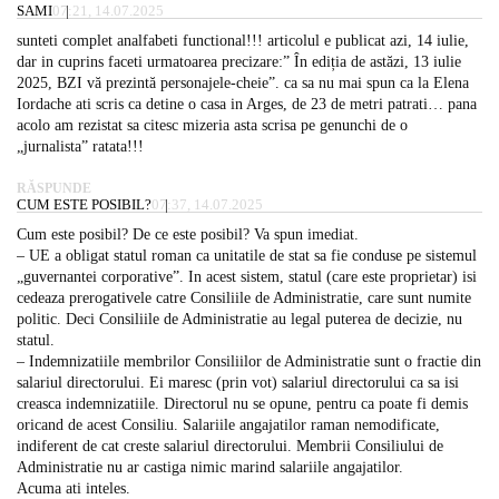
SAMI
07:21, 14.07.2025
sunteti complet analfabeti functional!!! articolul e publicat azi, 14 iulie,
dar in cuprins faceti urmatoarea precizare:” În ediția de astăzi, 13 iulie
2025, BZI vă prezintă personajele-cheie”. ca sa nu mai spun ca la Elena
Iordache ati scris ca detine o casa in Arges, de 23 de metri patrati… pana
acolo am rezistat sa citesc mizeria asta scrisa pe genunchi de o
„jurnalista” ratata!!!
RĂSPUNDE
CUM ESTE POSIBIL?
07:37, 14.07.2025
Cum este posibil? De ce este posibil? Va spun imediat.
– UE a obligat statul roman ca unitatile de stat sa fie conduse pe sistemul
„guvernantei corporative”. In acest sistem, statul (care este proprietar) isi
cedeaza prerogativele catre Consiliile de Administratie, care sunt numite
politic. Deci Consiliile de Administratie au legal puterea de decizie, nu
statul.
– Indemnizatiile membrilor Consiliilor de Administratie sunt o fractie din
salariul directorului. Ei maresc (prin vot) salariul directorului ca sa isi
creasca indemnizatiile. Directorul nu se opune, pentru ca poate fi demis
oricand de acest Consiliu. Salariile angajatilor raman nemodificate,
indiferent de cat creste salariul directorului. Membrii Consiliului de
Administratie nu ar castiga nimic marind salariile angajatilor.
Acuma ati inteles.