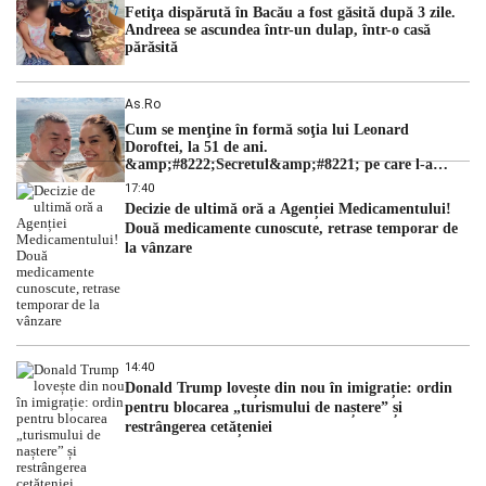
Fetiţa dispărută în Bacău a fost găsită după 3 zile.
Andreea se ascundea într-un dulap, într-o casă
părăsită
As.ro
Cum se menţine în formă soţia lui Leonard
Doroftei, la 51 de ani.
&amp;#8222;Secretul&amp;#8221; pe care l-a
dezvăluit
17:40
Decizie de ultimă oră a Agenției Medicamentului!
Două medicamente cunoscute, retrase temporar de
la vânzare
14:40
Donald Trump lovește din nou în imigrație: ordin
pentru blocarea „turismului de naștere” și
restrângerea cetățeniei