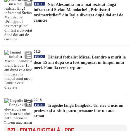
FOTO
Nici Alexandra nu a mai rezistat lângă
infractorul Ștefan Manolache! „Prințișorul
taximetriștilor” din Iași a divorţat după doi ani de
căsnicie
09:24
FOTO
Tânărul fotbalist Micael Leandro a murit la
doar 15 ani după ce a fost împușcat în timpul unui
meci. Familia cere dreptate
09:18
FOTO
Tragedie lângă Bangkok: Un elev a ucis un
profesor și a rănit patru persoane într-un atac
armat
BZI - EDITIA DIGITALĂ - PDF