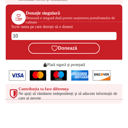
Donație singulară
Donează o singură dată pentru susținerea jurnalismului de
calitate
Scrie suma pe care dorești să o donezi
Donează
Plată sigură și protejată
Contribuția ta face diferența
Ne ajuți să rămânem independenți și să aducem informații de
care ai nevoie