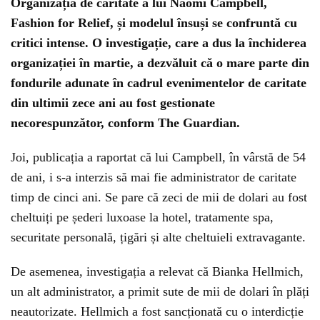
Organizația de caritate a lui Naomi Campbell,
Fashion for Relief, și modelul însuși se confruntă cu
critici intense. O investigație, care a dus la închiderea
organizației în martie, a dezvăluit că o mare parte din
fondurile adunate în cadrul evenimentelor de caritate
din ultimii zece ani au fost gestionate
necorespunzător, conform The Guardian.
Joi, publicația a raportat că lui Campbell, în vârstă de 54
de ani, i s-a interzis să mai fie administrator de caritate
timp de cinci ani. Se pare că zeci de mii de dolari au fost
cheltuiți pe șederi luxoase la hotel, tratamente spa,
securitate personală, țigări și alte cheltuieli extravagante.
De asemenea, investigația a relevat că Bianka Hellmich,
un alt administrator, a primit sute de mii de dolari în plăți
neautorizate. Hellmich a fost sancționată cu o interdicție