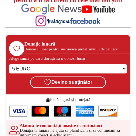
pentru a fi la curent cu cele mai noi știri
Donație lunară
Donează lunar pentru susținerea jurnalismului de calitate
Alege suma pe care dorești să o donezi lunar
Devino susținător
Plată sigură și protejată
Alătură-te comunității noastre de susținători
Donația ta lunară ne ajută să planificăm și să continuăm să
informăm corect și echidistant