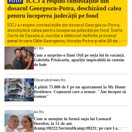
ÎCCJ a respins contestațiile din
FOTO
dosarul Georgescu-Potra, deschizând calea
pentru începerea judecății pe fond
ÎCCJ a respins contestațiile din dosarul Georgescu-Potra,
deschizând calea pentru începerea judecății pe fond. Înalta
Curte de Casație și Justiție a deblocat definitiv procesul
penal în care Călin Georgescu, Horațiu Potra și alte 20 de
persoane sunt acuzați de acțiuni îndreptate împotriva
A1.ro
ordinii constituționale. În ședința din camera preliminară,
Cum a surprins-o Dani Oțil pe soția lui în vacanță.
judecătorii de la instanța supremă au […]
Gabriela Prisăcariu, apariție impecabilă în costum
de baie
Observatornews.ro
A plătit 75.000 de € pe un apartament la My Home
Residence. Coşmarul care a urmat: "Am început să
tremur"
As.ro
Cum se menţine în formă soţia lui Leonard
Doroftei, la 51 de ani.
&amp;#8222;Secretul&amp;#8221; pe care l-a