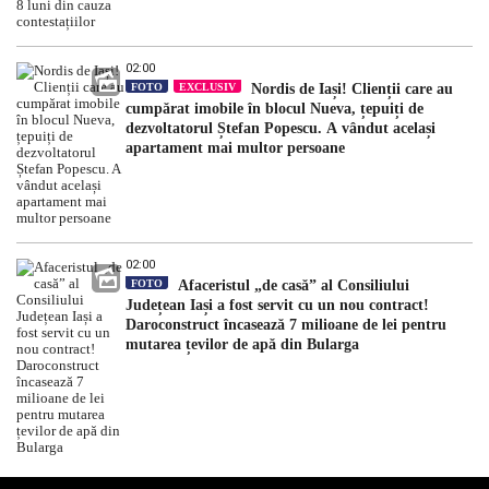
02:00
FOTO
EXCLUSIV
Nordis de Iași! Clienții care au
cumpărat imobile în blocul Nueva, țepuiți de
dezvoltatorul Ștefan Popescu. A vândut același
apartament mai multor persoane
02:00
FOTO
Afaceristul „de casă” al Consiliului
Județean Iași a fost servit cu un nou contract!
Daroconstruct încasează 7 milioane de lei pentru
mutarea țevilor de apă din Bularga