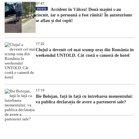
07:47
FOTO
Accident în Vâlcea! Două mașini s-au
ciocnit, iar o persoană a fost rănită! În autoturisme
se aflau și doi copii!
17:22
Clujul a devenit cel mai scump oraș din România în
weekendul UNTOLD. Cât costă o cameră de hotel
17:19
Ilie Bolojan, față în față cu întrebarea momentului:
va publica declarația de avere a partenerei sale?