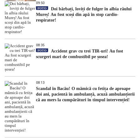
dezvăluit
09:50
FOTO
Doi bărbați, loviți de fulger în albia râului
Mureș! Au fost scoși din apă în stop cardio-
respirator!
08:35
FOTO
Accident grav cu trei TIR-uri! Au fost
scurgeri mari de combustibil pe șosea!
08:13
Scandal în Bacău! O mămică cu fetița de aproape
doi ani, pacientă în ambulanță, acuză ambulanțierii
că au mers la cumpărături în timpul intervenției!