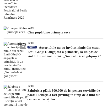
02:01
Cine pupă bine primește ceva
02:00
FOTO
Autoritățile nu au învățat nimic din cazul
Emil Gânj! O angajată a primăriei, la un pas de
viol în biroul instituției: „S-a dezbrăcat gol-pușcă”
02:00
Salubris a plătit 800.000 de lei pentru serviciile de
pază! Licitația a fost prelungită timp de 8 luni din
cauza contestațiilor