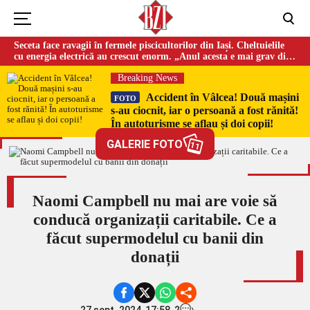
Seceta face ravagii în fermele piscicultorilor din Iași. Cheltuielile
cu energia electrică au crescut enorm. „Anul acesta e mai grav din
cauza temperaturilor foarte mari”
Breaking News
Accident în Vâlcea! Două mașini
FOTO
s-au ciocnit, iar o persoană a fost rănită!
În autoturisme se aflau și doi copii!
GALERIE FOTO
11
Naomi Campbell nu mai are voie să
conducă organizații caritabile. Ce a
făcut supermodelul cu banii din
donații