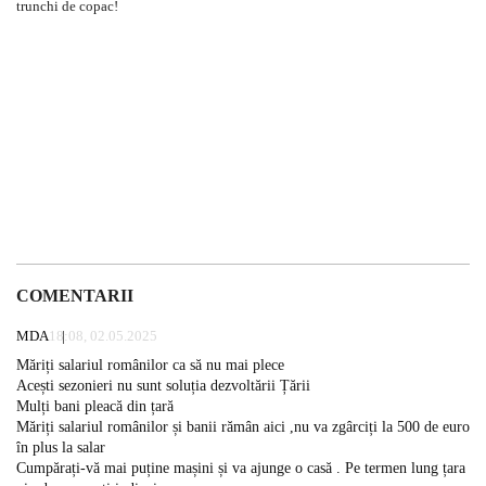
COMENTARII
MDA
18:08, 02.05.2025
Măriți salariul românilor ca să nu mai plece
Acești sezonieri nu sunt soluția dezvoltării Țării
Mulți bani pleacă din țară
Măriți salariul românilor și banii rămân aici ,nu va zgârciți la 500 de euro
în plus la salar
Cumpărați-vă mai puține mașini și va ajunge o casă . Pe termen lung țara