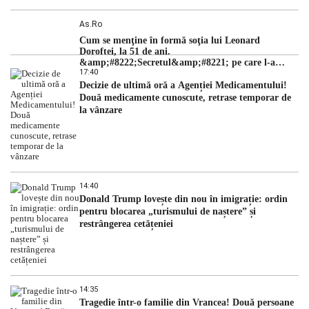
As.ro
Cum se menţine în formă soţia lui Leonard
Doroftei, la 51 de ani.
&amp;#8222;Secretul&amp;#8221; pe care l-a
17:40
dezvăluit
Decizie de ultimă oră a Agenției Medicamentului!
Două medicamente cunoscute, retrase temporar de
la vânzare
14:40
Donald Trump lovește din nou în imigrație: ordin
pentru blocarea „turismului de naștere” și
restrângerea cetățeniei
14:35
Tragedie într-o familie din Vrancea! Două persoane