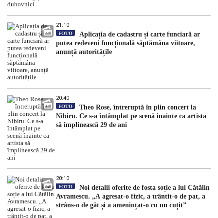
21:10
FOTO
Aplicația de cadastru și carte funciară ar
putea redeveni funcțională săptămâna viitoare,
anunță autoritățile
20:40
FOTO
Theo Rose, întreruptă în plin concert la
Nibiru. Ce s-a întâmplat pe scenă înainte ca artista
să împlinească 29 de ani
20:10
FOTO
Noi detalii oferite de fosta soție a lui Cătălin
Avramescu. „A agresat-o fizic, a trântit-o de pat, a
strâns-o de gât și a amenințat-o cu un cuțit”