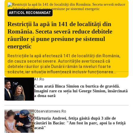
ARTICOL RECOMANDAT
Restricții la apă în 141 de localități din
România. Seceta severă reduce debitele
râurilor și pune presiune pe sistemul
energetic
Restricțiile la apă afectează 141 de localități din România,
din cauza secetei severe. Autoritățile avertizează că
debitele râurilor și ale Dunării rămân la niveluri foarte
scăzute, iar situația influențează inclusiv funcționarea
Centralei Nucleare de la Cernavodă. România se confruntă
A1.ro
cu una dintre cele mai dificile perioade din punct de vedere
Cum arată Ilinca Simion cu burtica de gravidă.
hidrologic din ultimii ani. Lipsa […]
Imagini rare cu soția lui George Simion, însărcinată
a doua oară
Observatornews.ro
Mărturia Andreei, fetiţa găsită după 3 zile de
căutări în Bacău: "Am fost în parc, apoi la o fetiţă
acasă"