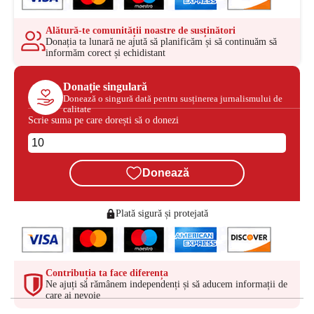
Alătură-te comunității noastre de susținători
Donația ta lunară ne ajută să planificăm și să continuăm să
informăm corect și echidistant
Donație singulară
Donează o singură dată pentru susținerea jurnalismului de
calitate
Scrie suma pe care dorești să o donezi
Donează
Plată sigură și protejată
Contribuția ta face diferența
Ne ajuți să rămânem independenți și să aducem informații de
care ai nevoie