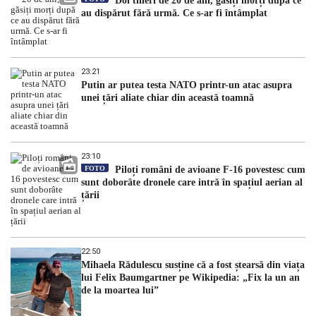
Doi tineri de 20 de ani, găsiți morți după ce
au dispărut fără urmă. Ce s-ar fi întâmplat
23:21
Putin ar putea testa NATO printr-un atac asupra
unei țări aliate chiar din această toamnă
23:10
FOTO
Piloți români de avioane F-16 povestesc cum
sunt doborâte dronele care intră în spațiul aerian al
țării
22:50
Mihaela Rădulescu susține că a fost ștearsă din viața
lui Felix Baumgartner pe Wikipedia: „Fix la un an
de la moartea lui”