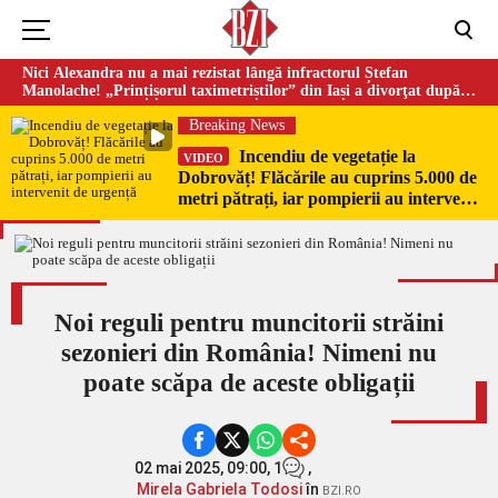
Nici Alexandra nu a mai rezistat lângă infractorul Ștefan
Manolache! „Prințișorul taximetriștilor” din Iași a divorţat după
doi ani de căsnicie
Breaking News
Incendiu de vegetație la
VIDEO
Dobrovăț! Flăcările au cuprins 5.000 de
metri pătrați, iar pompierii au intervenit
de urgență
Noi reguli pentru muncitorii străini
sezonieri din România! Nimeni nu
poate scăpa de aceste obligații
02 mai 2025, 09:00,
1
,
Mirela Gabriela Todosi
în
BZI.RO