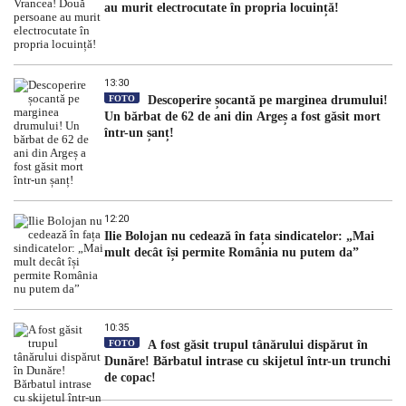
au murit electrocutate în propria locuință!
13:30
FOTO
Descoperire șocantă pe marginea drumului!
Un bărbat de 62 de ani din Argeș a fost găsit mort
într-un șanț!
12:20
Ilie Bolojan nu cedează în fața sindicatelor: „Mai
mult decât își permite România nu putem da”
10:35
FOTO
A fost găsit trupul tânărului dispărut în
Dunăre! Bărbatul intrase cu skijetul într-un trunchi
de copac!