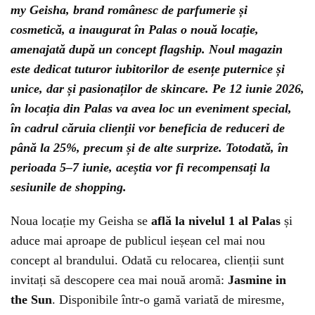
my Geisha, brand românesc de parfumerie și
cosmetică, a inaugurat în Palas o nouă locație,
amenajată după un concept flagship. Noul magazin
este dedicat tuturor iubitorilor de esențe puternice și
unice, dar și pasionaților de skincare. Pe 12 iunie 2026,
în locația din Palas va avea loc un eveniment special,
în cadrul căruia clienții vor beneficia de reduceri de
până la 25%, precum și de alte surprize. Totodată, în
perioada 5–7 iunie, aceștia vor fi recompensați la
sesiunile de shopping.
Noua locație my Geisha se
află la nivelul 1 al Palas
și
aduce mai aproape de publicul ieșean cel mai nou
concept al brandului. Odată cu relocarea, clienții sunt
invitați să descopere cea mai nouă aromă:
Jasmine in
the Sun
. Disponibile într-o gamă variată de miresme,