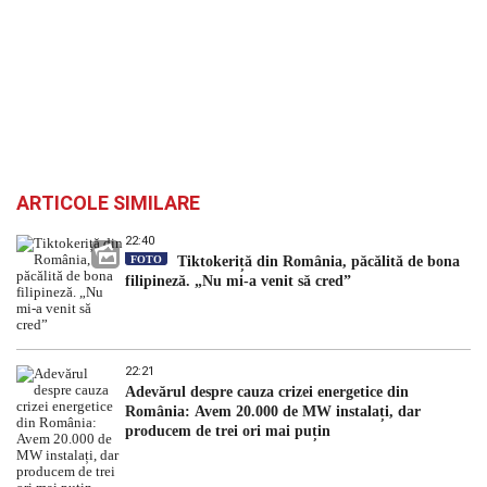
ARTICOLE SIMILARE
22:40
FOTO
Tiktokeriță din România, păcălită de bona
filipineză. „Nu mi-a venit să cred”
22:21
Adevărul despre cauza crizei energetice din
România: Avem 20.000 de MW instalați, dar
producem de trei ori mai puțin