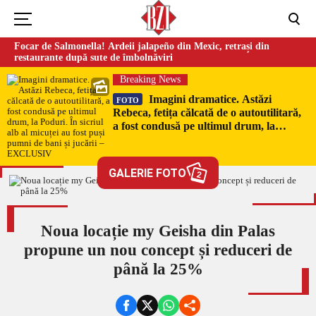
Focar de Salmonella! Ardeii jalapeño din Mexic, retrași din
restaurante după sute de îmbolnăviri
Breaking News
Imagini dramatice. Astăzi
FOTO
Rebeca, fetița călcată de o autoutilitară,
a fost condusă pe ultimul drum, la
Poduri. În sicriul alb al micuței au fost
puși pumni de bani și jucării –
EXCLUSIV
GALERIE FOTO
2
Noua locație my Geisha din Palas
propune un nou concept și reduceri de
până la 25%