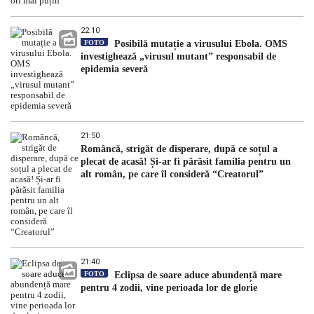
22:10
FOTO
Posibilă mutație a virusului Ebola. OMS
investighează „virusul mutant” responsabil de
epidemia severă
21:50
Româncă, strigăt de disperare, după ce soțul a
plecat de acasă! Și-ar fi părăsit familia pentru un
alt român, pe care îl consideră “Creatorul”
21:40
FOTO
Eclipsa de soare aduce abundență mare
pentru 4 zodii, vine perioada lor de glorie