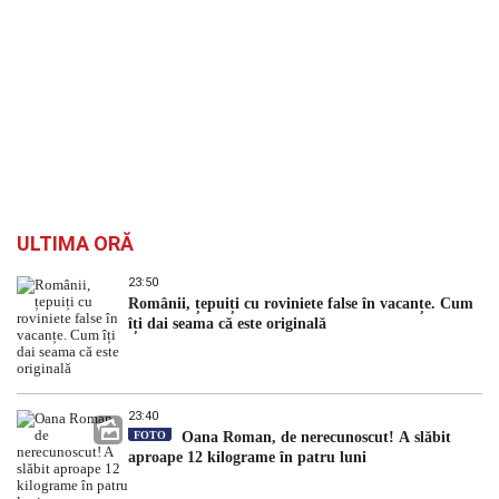
ULTIMA ORĂ
23:50
Românii, țepuiți cu roviniete false în vacanțe. Cum
îți dai seama că este originală
23:40
FOTO
Oana Roman, de nerecunoscut! A slăbit
aproape 12 kilograme în patru luni