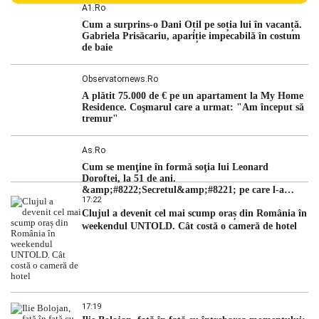
persoane sunt acuzați de acțiuni îndreptate împotriva
A1.ro
ordinii constituționale. În ședința din camera preliminară,
Cum a surprins-o Dani Oțil pe soția lui în vacanță.
judecătorii de la instanța supremă au […]
Gabriela Prisăcariu, apariție impecabilă în costum
de baie
Observatornews.ro
A plătit 75.000 de € pe un apartament la My Home
Residence. Coşmarul care a urmat: "Am început să
tremur"
As.ro
Cum se menţine în formă soţia lui Leonard
Doroftei, la 51 de ani.
&amp;#8222;Secretul&amp;#8221; pe care l-a
17:22
dezvăluit
Clujul a devenit cel mai scump oraș din România în
weekendul UNTOLD. Cât costă o cameră de hotel
17:19