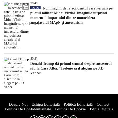
20:40
FOTO
Noi imagini de la accidentul care l-a ucis pe
pilotul militar Mihai Vîrdol. Imaginile surprind
momentul impactului dintre motocicleta
angajatului MApN și autoturism
20:21
Donald Trump dă primul semnal despre succesorul
său la Casa Albă: ‘Trebuie să îl alegem pe J.D.
Vance’
Despre Noi
Echipa Editorială
Politică Editorială
Contact
Politica De Confidentialitate
Politica De Cookie
Ediția Digitală