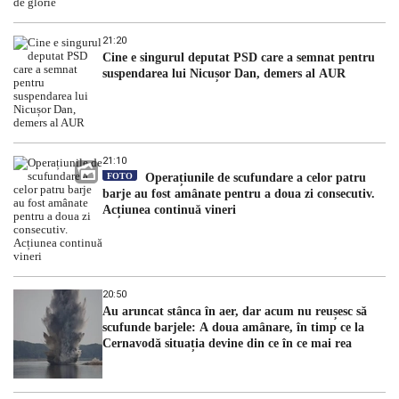
21:20
Cine e singurul deputat PSD care a semnat pentru
suspendarea lui Nicușor Dan, demers al AUR
21:10
FOTO
Operațiunile de scufundare a celor patru
barje au fost amânate pentru a doua zi consecutiv.
Acțiunea continuă vineri
20:50
Au aruncat stânca în aer, dar acum nu reușesc să
scufunde barjele: A doua amânare, în timp ce la
Cernavodă situația devine din ce în ce mai rea