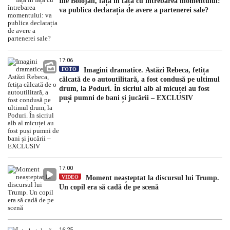
Ilie Bolojan, față în față cu întrebarea momentului:
va publica declarația de avere a partenerei sale?
17:06
FOTO
Imagini dramatice. Astăzi Rebeca, fetița
călcată de o autoutilitară, a fost condusă pe ultimul
drum, la Poduri. În sicriul alb al micuței au fost
puși pumni de bani și jucării – EXCLUSIV
17:00
VIDEO
Moment neașteptat la discursul lui Trump.
Un copil era să cadă de pe scenă
16:25