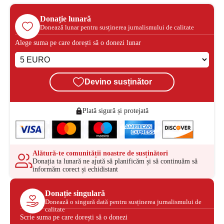
Donație lunară
Donează lunar pentru susținerea jurnalismului de calitate
Alege suma pe care dorești să o donezi lunar
Devino susținător
Plată sigură și protejată
Alătură-te comunității noastre de susținători
Donația ta lunară ne ajută să planificăm și să continuăm să
informăm corect și echidistant
Donație singulară
Donează o singură dată pentru susținerea jurnalismului de
calitate
Scrie suma pe care dorești să o donezi