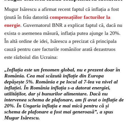
Mugur Isărescu a afirmat recent faptul că inflația a fost
ţinută în frâu datorită
compensațiilor facturilor la
energie
. Guvernatorul BNR a explicat faptul că, dacă nu
exista o asemenea măsură, inflația putea ajunge la 20%.
În altă ordine de idei, Isărescu a precizat că principala
cauză pentru care facturile românilor arată dezastruos
este războiul din Ucraina:
„Inflația este un fenomen global, nu e prezent doar în
România. Cea mai scăzută inflație din Europa
depășește 5%. România e pe locul al 7-lea va nivel al
inflației. În România inflația s-a datorat energiei,
utilităților, dar și bunurilor alimentare. Dacă nu
intervenea schema de plafonare, am fi avut o inflație de
20%. În Ungaria inflația e mai mică pentru că și
schema de plafonare a fost mai generoasă”, a spus
Mugur Isărescu.