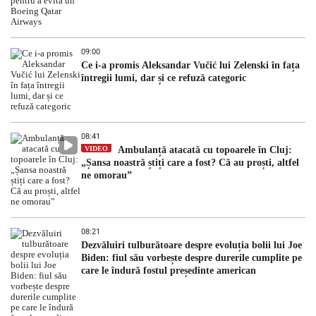
09:00
Ce i-a promis Aleksandar Vučić lui Zelenski în fața
întregii lumi, dar și ce refuză categoric
08:41
VIDEO
Ambulanță atacată cu topoarele în Cluj:
„Șansa noastră știți care a fost? Că au proști, altfel
ne omorau”
08:21
Dezvăluiri tulburătoare despre evoluția bolii lui Joe
Biden: fiul său vorbește despre durerile cumplite pe
care le îndură fostul președinte american