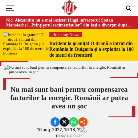
Nici Alexandra nu a mai rezistat lângă infractorul Ștefan
Manolache! „Prințișorul taximetriștilor” din Iași a divorţat după
doi ani de căsnicie
Breaking News
Incident la graniță! O dronă a intrat din
România în Bulgaria şi a explodat la 100
de metri de frontieră
Nu mai sunt bani pentru compensarea
facturilor la energie. Românii ar putea
avea un şoc
10 aug. 2022, 10:18,
1
,
în
ACTUALITATE