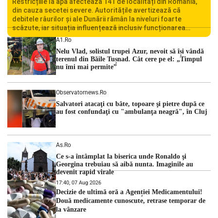
Restricțiile la apă afectează 141 de localități din România,
din cauza secetei severe. Autoritățile avertizează că
debitele râurilor și ale Dunării rămân la niveluri foarte
scăzute, iar situația influențează inclusiv funcționarea
Centralei Nucleare de la Cernavodă. România se confruntă
A1.ro
cu una dintre cele mai dificile perioade din punct de vedere
Nelu Vlad, solistul trupei Azur, nevoit să își vândă
hidrologic din ultimii ani. Lipsa […]
terenul din Băile Tușnad. Cât cere pe el: „Timpul
nu îmi mai permite”
Observatornews.ro
Salvatori atacaţi cu bâte, topoare şi pietre după ce
au fost confundaţi cu "ambulanţa neagră", în Cluj
As.ro
Ce s-a întâmplat la biserica unde Ronaldo şi
Georgina trebuiau să aibă nunta. Imaginile au
devenit rapid virale
17:40, 07 Aug 2026
Decizie de ultimă oră a Agenției Medicamentului!
Două medicamente cunoscute, retrase temporar de
la vânzare