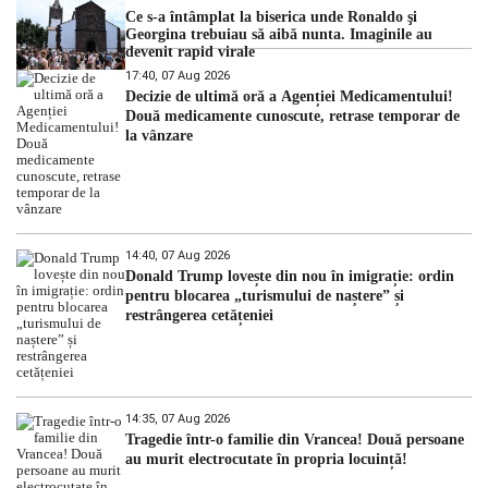
Ce s-a întâmplat la biserica unde Ronaldo şi
Georgina trebuiau să aibă nunta. Imaginile au
devenit rapid virale
17:40, 07 Aug 2026
Decizie de ultimă oră a Agenției Medicamentului!
Două medicamente cunoscute, retrase temporar de
la vânzare
14:40, 07 Aug 2026
Donald Trump lovește din nou în imigrație: ordin
pentru blocarea „turismului de naștere” și
restrângerea cetățeniei
14:35, 07 Aug 2026
Tragedie într-o familie din Vrancea! Două persoane
au murit electrocutate în propria locuință!