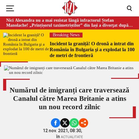
Nici Alexandra nu a mai rezistat lângă infractorul Ștefan
Manolache! „Prințișorul taximetriștilor” din Iași a divorţat după
doi ani de căsnicie
Breaking News
Incident la graniță! O dronă a intrat din
România în Bulgaria şi a explodat la 100
de metri de frontieră
Numărul de imigranți care traversează
Canalul către Marea Britanie a atins
un nou record zilnic
12 nov. 2021, 08:30,
în
ACTUALITATE