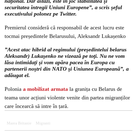
naţional. Dar astăzi, este în joc stabilitatea şi
securitatea întregii Uniuni Europene”, a scris şeful
executivului polonez pe Twitter.
Premierul consideră că responsabil de acest lucru este
tocmai președintele Belarusului, Aleksandr Lukașenko
”Acest atac hibrid al regimului (preşedintelui belarus
Aleksandr) Lukaşenko ne vizează pe toţi. Nu ne vom
lăsa intimidaţi şi vom apăra pacea în Europa cu
partenerii noştri din NATO şi Uniunea Europeană”, a
adăugat el.
Polonia
a mobilizat armata
la granița cu Belarus de
teama unor acțiuni violente venite din partea migranților
care încearcă să intre în țară.
Marea Britanie
Migranti