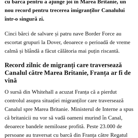
cu barca pentru a ajunge joi în Marea Britanie, un
nou record pentru trecerea imigranților Canalului
într-o singură zi.
Cinci bărci de salvare și patru nave Border Force au
escortat grupuri la Dover, deoarece o perioadă de vreme
calmă și blândă a făcut călătoria mai puțin riscantă.
Record zilnic de migranți care traversează
Canalul către Marea Britanie, Franța ar fi de
vină
O sursă din Whitehall a acuzat Franța că a pierdut
controlul asupra situației migranților care traversează
Canalul spre Marea Britanie. Ministerul de Interne a spus
că britanicii nu vor să vadă oameni murind în Canal,
deoarece bandele nemiloase profită. Peste 23.000 de
persoane au traversat cu barcă din Franța către Regatul