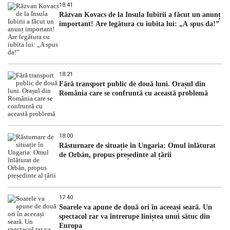
18:41
Răzvan Kovacs de la Insula Iubirii a făcut un anunț
important! Are legătura cu iubita lui: „A spus da!”
18:21
Fără transport public de două luni. Orașul din
România care se confruntă cu această problemă
18:00
Răsturnare de situație în Ungaria: Omul înlăturat
de Orbán, propus președinte al țării
17:40
Soarele va apune de două ori în aceeași seară. Un
spectacol rar va întrerupe liniștea unui sătuc din
Europa