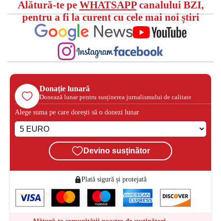
Alătură-te pe
WHATSAPP
canalului BZI,
pentru a fi la curent cu cele mai noi știri
Donație lunară
Donează lunar pentru susținerea jurnalismului de calitate
Alege suma pe care dorești să o donezi lunar
Devino susținător
Plată sigură și protejată