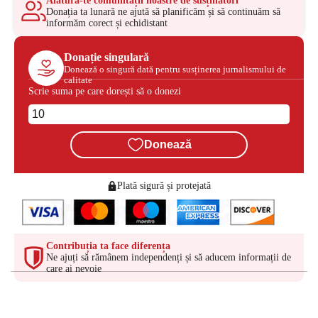
Alătură-te comunității noastre de susținători
Donația ta lunară ne ajută să planificăm și să continuăm să
informăm corect și echidistant
Donație singulară
Donează o singură dată pentru susținerea jurnalismului de
calitate
Scrie suma pe care dorești să o donezi
Donează
Plată sigură și protejată
Contribuția ta face diferența
Ne ajuți să rămânem independenți și să aducem informații de
care ai nevoie