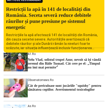
Restricții la apă în 141 de localități din
România. Seceta severă reduce debitele
râurilor și pune presiune pe sistemul
energetic
Restricțiile la apă afectează 141 de localități din România,
din cauza secetei severe. Autoritățile avertizează că
debitele râurilor și ale Dunării rămân la niveluri foarte
scăzute, iar situația influențează inclusiv funcționarea
Centralei Nucleare de la Cernavodă. România se confruntă
A1.ro
cu una dintre cele mai dificile perioade din punct de vedere
Nelu Vlad, solistul trupei Azur, nevoit să își vândă
hidrologic din ultimii ani. Lipsa […]
terenul din Băile Tușnad. Cât cere pe el: „Timpul
nu îmi mai permite”
Observatornews.ro
Cât de periculoase sunt jucăriile "squishy" pentru
sănătatea copiilor. Avertismentul toxicologilor
As.ro