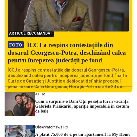
ARTICOL RECOMANDAT
ÎCCJ a respins contestațiile din
FOTO
dosarul Georgescu-Potra, deschizând calea
pentru începerea judecății pe fond
ÎCCJ a respins contestațiile din dosarul Georgescu-Potra,
deschizând calea pentru începerea judecății pe fond. Înalta
Curte de Casație și Justiție a deblocat definitiv procesul
penal în care Călin Georgescu, Horațiu Potra și alte 20 de
persoane sunt acuzați de acțiuni îndreptate împotriva
A1.ro
ordinii constituționale. În ședința din camera preliminară,
Cum a surprins-o Dani Oțil pe soția lui în vacanță.
judecătorii de la instanța supremă au […]
Gabriela Prisăcariu, apariție impecabilă în costum
de baie
Observatornews.ro
A plătit 75.000 de € pe un apartament la My Home