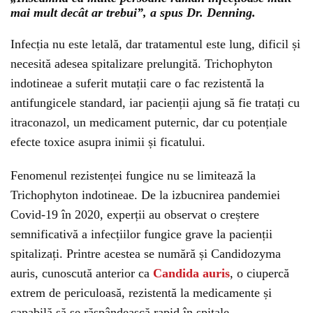
mai mult decât ar trebui”, a spus Dr. Denning.
Infecția nu este letală, dar tratamentul este lung, dificil și
necesită adesea spitalizare prelungită. Trichophyton
indotineae a suferit mutații care o fac rezistentă la
antifungicele standard, iar pacienții ajung să fie tratați cu
itraconazol, un medicament puternic, dar cu potențiale
efecte toxice asupra inimii și ficatului.
Fenomenul rezistenței fungice nu se limitează la
Trichophyton indotineae. De la izbucnirea pandemiei
Covid-19 în 2020, experții au observat o creștere
semnificativă a infecțiilor fungice grave la pacienții
spitalizați. Printre acestea se numără și Candidozyma
auris, cunoscută anterior ca
Candida auris
, o ciupercă
extrem de periculoasă, rezistentă la medicamente și
capabilă să se răspândească rapid în spitale.