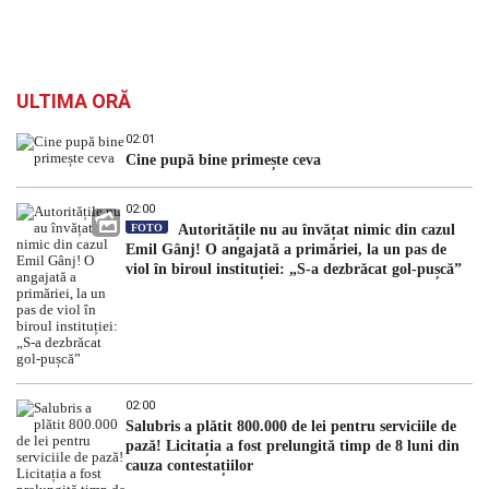
ULTIMA ORĂ
02:01
Cine pupă bine primește ceva
02:00
FOTO
Autoritățile nu au învățat nimic din cazul
Emil Gânj! O angajată a primăriei, la un pas de
viol în biroul instituției: „S-a dezbrăcat gol-pușcă”
02:00
Salubris a plătit 800.000 de lei pentru serviciile de
pază! Licitația a fost prelungită timp de 8 luni din
cauza contestațiilor