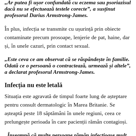
„Ar putea fi ușor confundată cu eczema sau psoriazisul
dacă nu se efectuează testele corecte”, a susținut
profesorul Darius Armstrong-James.
În plus, infecția se transmite cu ușurință prin obiecte
contaminate precum prosoape, lenjerie de pat, haine, dar
și, în unele cazuri, prin contact sexual.
„Este ceva ce am observat că se răspândește în familie.
Odată ce o persoană o contractează, urmează și altele”,
a declarat profesorul Armstrong-James.
Infecția nu este letală
Situația este agravată de timpul foarte lung de așteptare
pentru consult dermatologic în Marea Britanie. Se
așteaptă peste 18 săptămâni în unele regiuni, ceea ce
prelungește perioada în care pacienții rămân contagioși.
„Înseamnă că multe persoane rămân infecțioase mult