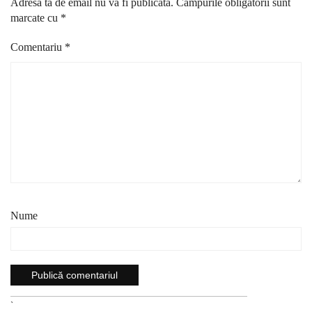
Adresa ta de email nu va fi publicată.
Câmpurile obligatorii sunt
marcate cu
*
Comentariu
*
Nume
`