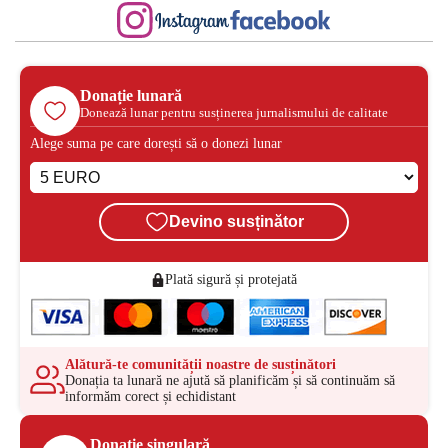
Donație lunară
Donează lunar pentru susținerea jurnalismului de calitate
Alege suma pe care dorești să o donezi lunar
Devino susținător
Plată sigură și protejată
Alătură-te comunității noastre de susținători
Donația ta lunară ne ajută să planificăm și să continuăm să
informăm corect și echidistant
Donație singulară