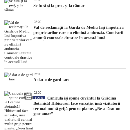
02:00
Se fură și la preț, și la cântar
02:00
Val de reclamații la Garda de Mediu Iași împotriva
proprietarilor care nu elimină ambrozia. Comisarii
anunță controale drastice în această lună
02:00
A dat-o de gard tare
02:00
FOTO
Canicula își spune cuvântul la Grădina
Botanică! Hibiscusul face senzație, însă vizitatorii
cer mai multă grijă pentru plante. „Ne-a lăsat un
gust amar”