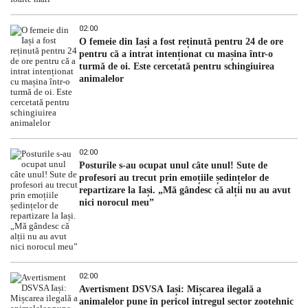
02:00
O femeie din Iași a fost reținută pentru 24 de ore
pentru că a intrat intenționat cu mașina într-o
turmă de oi. Este cercetată pentru schingiuirea
animalelor
02:00
Posturile s-au ocupat unul câte unul! Sute de
profesori au trecut prin emoțiile ședințelor de
repartizare la Iași. „Mă gândesc că alții nu au avut
nici norocul meu”
02:00
Avertisment DSVSA Iași: Mișcarea ilegală a
animalelor pune în pericol întregul sector zootehnic