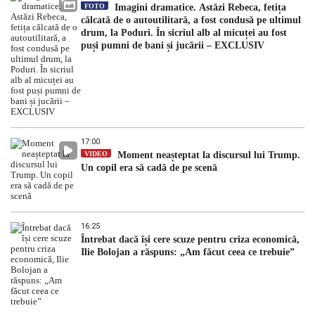
FOTO
Imagini dramatice. Astăzi Rebeca, fetița
călcată de o autoutilitară, a fost condusă pe ultimul
drum, la Poduri. În sicriul alb al micuței au fost
puși pumni de bani și jucării – EXCLUSIV
17:00
VIDEO
Moment neașteptat la discursul lui Trump.
Un copil era să cadă de pe scenă
16:25
Întrebat dacă își cere scuze pentru criza economică,
Ilie Bolojan a răspuns: „Am făcut ceea ce trebuie”