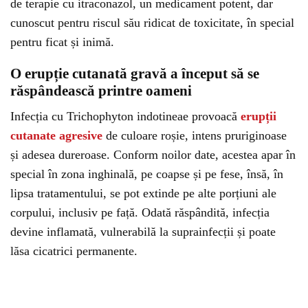
de terapie cu itraconazol, un medicament potent, dar
cunoscut pentru riscul său ridicat de toxicitate, în special
pentru ficat și inimă.
O erupție cutanată gravă a început să se
răspândească printre oameni
Infecția cu Trichophyton indotineae provoacă
erupții
cutanate agresive
de culoare roșie, intens pruriginoase
și adesea dureroase. Conform noilor date, acestea apar în
special în zona inghinală, pe coapse și pe fese, însă, în
lipsa tratamentului, se pot extinde pe alte porțiuni ale
corpului, inclusiv pe față. Odată răspândită, infecția
devine inflamată, vulnerabilă la suprainfecții și poate
lăsa cicatrici permanente.