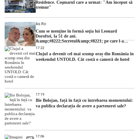
Residence. Coşmarul care a urmat: "Am început să
tremur"
As.ro
Cum se menţine în formă soţia lui Leonard
Doroftei, la 51 de ani.
&amp;#8222;Secretul&amp;#8221; pe care l-a
dezvăluit
17:22
Clujul a devenit cel mai scump oraș din România în
weekendul UNTOLD. Cât costă o cameră de hotel
17:19
Ilie Bolojan, față în față cu întrebarea momentului:
va publica declarația de avere a partenerei sale?
17:06