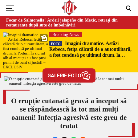
Focar de Salmonella! Ardeii jalapeño din Mexic, retrași din
restaurante după sute de îmbolnăviri
Breaking News
Imagini dramatice. Astăzi
FOTO
Rebeca, fetița călcată de o autoutilitară,
a fost condusă pe ultimul drum, la
Poduri. În sicriul alb al micuței au fost
puși pumni de bani și jucării –
EXCLUSIV
GALERIE FOTO
4
O erupție cutanată gravă a început să
se răspândească la tot mai mulți
oameni! Infecția agresivă este greu de
tratat