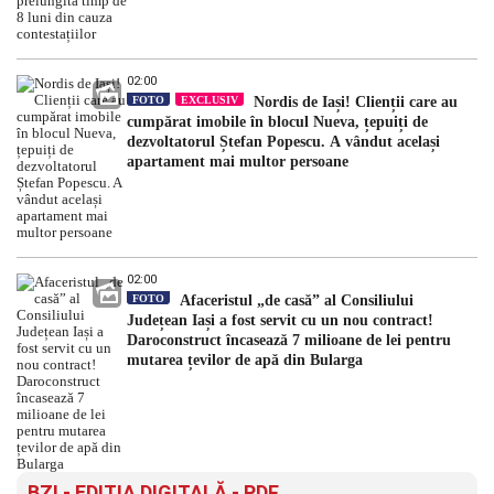
02:00
FOTO
EXCLUSIV
Nordis de Iași! Clienții care au
cumpărat imobile în blocul Nueva, țepuiți de
dezvoltatorul Ștefan Popescu. A vândut același
apartament mai multor persoane
02:00
FOTO
Afaceristul „de casă” al Consiliului
Județean Iași a fost servit cu un nou contract!
Daroconstruct încasează 7 milioane de lei pentru
mutarea țevilor de apă din Bularga
BZI - EDITIA DIGITALĂ - PDF