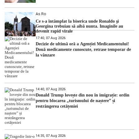
As.ro
Ce s-a întâmplat la biserica unde Ronaldo şi
Georgina trebuiau să aibă nunta. Imaginile au
devenit rapid virale
17:40, 07 Aug 2026
Decizie de ultimă oră a Agenției Medicamentului!
Două medicamente cunoscute, retrase temporar de
la vânzare
14:40, 07 Aug 2026
Donald Trump lovește din nou în imigrație: ordin
pentru blocarea „turismului de naștere” și
restrângerea cetățeniei
14:35, 07 Aug 2026