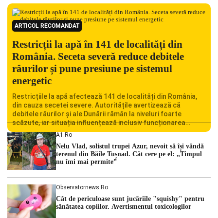
ARTICOL RECOMANDAT
Restricții la apă în 141 de localități din
România. Seceta severă reduce debitele
râurilor și pune presiune pe sistemul
energetic
Restricțiile la apă afectează 141 de localități din România,
din cauza secetei severe. Autoritățile avertizează că
debitele râurilor și ale Dunării rămân la niveluri foarte
scăzute, iar situația influențează inclusiv funcționarea
Centralei Nucleare de la Cernavodă. România se confruntă
A1.ro
cu una dintre cele mai dificile perioade din punct de vedere
Nelu Vlad, solistul trupei Azur, nevoit să își vândă
hidrologic din ultimii ani. Lipsa […]
terenul din Băile Tușnad. Cât cere pe el: „Timpul
nu îmi mai permite”
Observatornews.ro
Cât de periculoase sunt jucăriile "squishy" pentru
sănătatea copiilor. Avertismentul toxicologilor