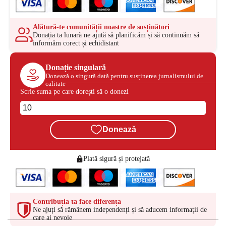
Alătură-te comunității noastre de susținători
Donația ta lunară ne ajută să planificăm și să continuăm să
informăm corect și echidistant
Donație singulară
Donează o singură dată pentru susținerea jurnalismului de
calitate
Scrie suma pe care dorești să o donezi
Donează
Plată sigură și protejată
Contribuția ta face diferența
Ne ajuți să rămânem independenți și să aducem informații de
care ai nevoie