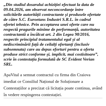
„Din studiul dosarului achiziției efectuat la data de
09.04.2026, am observat neconcordanțe între
solicitările autorității contractante și produsele ofertate
de către S.C. Euroetans Industri S.R.L. în cadrul
ofertei tehnice. Prin acceptarea unei oferte care nu
respectă pragurile minime de performanță, autoritatea
contractantă a încălcat art. 2 din Legea 98/2016,
respectiv principiul tratamentului egal și al
nediscriminării față de ceilalți ofertanți (inclusiv
subsemnata) care au depus eforturi pentru a oferta
produse strict conforme și, implicit, mai costisitoare”,
scrie în contestația formulată de SC Evident Verian
SRL.
ApaVital a semnat contractul cu firma din Craiova
imediat ce Consiliul Național de Soluționare a
Contestațiilor a precizat că licitația poate continua, având
în vedere respingerea contestației.