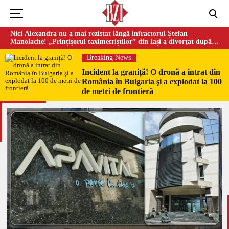
Nici Alexandra nu a mai rezistat lângă infractorul Ștefan
Manolache! „Prințișorul taximetriștilor” din Iași a divorţat după
doi ani de căsnicie
Breaking News
Incident la graniță! O dronă a intrat din
România în Bulgaria şi a explodat la 100
de metri de frontieră