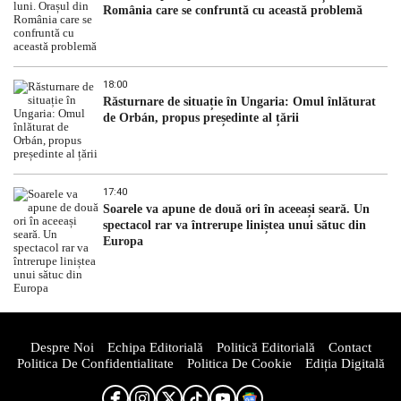
România care se confruntă cu această problemă
18:00
Răsturnare de situație în Ungaria: Omul înlăturat
de Orbán, propus președinte al țării
17:40
Soarele va apune de două ori în aceeași seară. Un
spectacol rar va întrerupe liniștea unui sătuc din
Europa
Despre Noi
Echipa Editorială
Politică Editorială
Contact
Politica De Confidentialitate
Politica De Cookie
Ediția Digitală