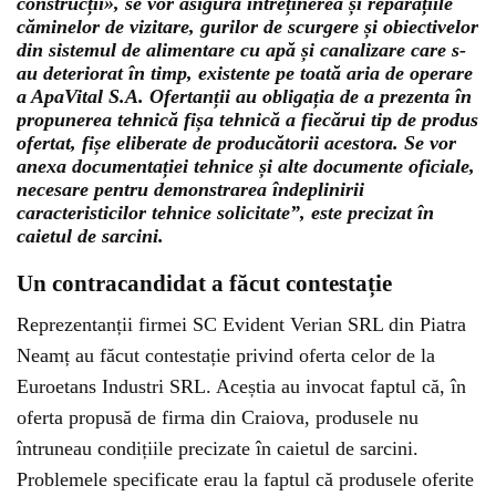
construcții», se vor asigura întreținerea și reparațiile
căminelor de vizitare, gurilor de scurgere și obiectivelor
din sistemul de alimentare cu apă și canalizare care s-
au deteriorat în timp, existente pe toată aria de operare
a ApaVital S.A. Ofertanții au obligația de a prezenta în
propunerea tehnică fișa tehnică a fiecărui tip de produs
ofertat, fișe eliberate de producătorii acestora. Se vor
anexa documentației tehnice și alte documente oficiale,
necesare pentru demonstrarea îndeplinirii
caracteristicilor tehnice solicitate”, este precizat în
caietul de sarcini.
Un contracandidat a făcut contestație
Reprezentanții firmei SC Evident Verian SRL din Piatra
Neamț au făcut contestație privind oferta celor de la
Euroetans Industri SRL. Aceștia au invocat faptul că, în
oferta propusă de firma din Craiova, produsele nu
întruneau condițiile precizate în caietul de sarcini.
Problemele specificate erau la faptul că produsele oferite