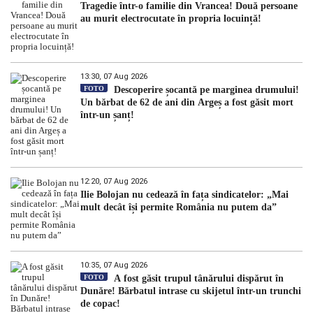
Tragedie într-o familie din Vrancea! Două persoane
au murit electrocutate în propria locuință!
13:30, 07 Aug 2026
FOTO
Descoperire șocantă pe marginea drumului!
Un bărbat de 62 de ani din Argeș a fost găsit mort
într-un șanț!
12:20, 07 Aug 2026
Ilie Bolojan nu cedează în fața sindicatelor: „Mai
mult decât își permite România nu putem da”
10:35, 07 Aug 2026
FOTO
A fost găsit trupul tânărului dispărut în
Dunăre! Bărbatul intrase cu skijetul într-un trunchi
de copac!