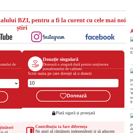
alului BZI, pentru a fi la curent cu cele mai noi
știri
Donație singulară
ismului de
Donează o singură dată pentru susținerea
jurnalismului de calitate
Scrie suma pe care dorești să o donezi
Donează
Plată sigură și protejată
Contribuția ta face diferența
ținători
Ne ajuți să rămânem independenți și să aducem
și să