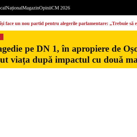
cal
Național
Magazin
Opinii
CM 2026
își face un nou partid pentru alegerile parlamentare: „Trebuie să 
s
gedie pe DN 1, în apropiere de Oșo
dut viața după impactul cu două ma