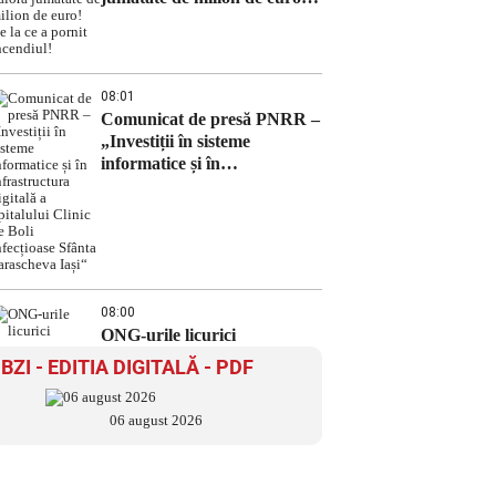
De la ce a pornit incendiul!
08:01
Comunicat de presă PNRR –
„Investiții în sisteme
informatice și în
infrastructura digitală a
Spitalului Clinic de Boli
Infecțioase Sfânta
Parascheva Iași“
08:00
ONG-urile licurici
BZI - EDITIA DIGITALĂ - PDF
06 august 2026