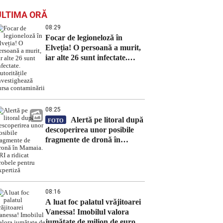
ULTIMA ORĂ
08:29
Focar de legioneloză în
Elveția! O persoană a murit,
iar alte 26 sunt infectate.
Autoritățile investighează
sursa contaminării
08:25
Alertă pe litoral după
FOTO
descoperirea unor posibile
fragmente de dronă în
Mamaia. SRI a ridicat
probele pentru expertiză
08:16
A luat foc palatul vrăjitoarei
Vanessa! Imobilul valora
jumătate de milion de euro!