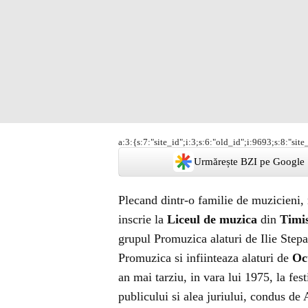
a:3:{s:7:"site_id";i:3;s:6:"old_id";i:9693;s:8:"site_
Urmărește BZI pe Google
Plecand dintr-o familie de muzicieni,
inscrie la
Liceul de muzica
din
Timi
grupul Promuzica alaturi de Ilie Stepa
Promuzica si infiinteaza alaturi de
Oc
an mai tarziu, in vara lui 1975, la fes
publicului si alea juriului, condus de