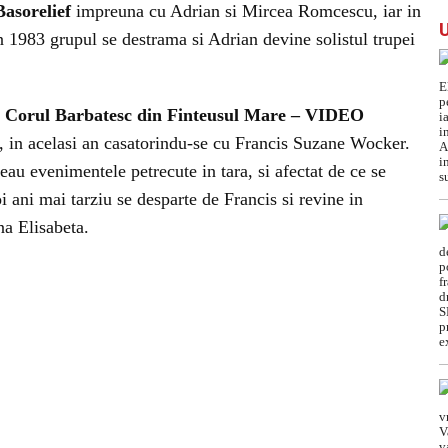
Basorelief
impreuna cu Adrian si Mircea Romcescu, iar in
In 1983 grupul se destrama si Adrian devine solistul trupei
t: Corul Barbatesc din Finteusul Mare – VIDEO
, in acelasi an casatorindu-se cu Francis Suzane Wocker.
eau evenimentele petrecute in tara, si afectat de ce se
ni mai tarziu se desparte de Francis si revine in
na Elisabeta.