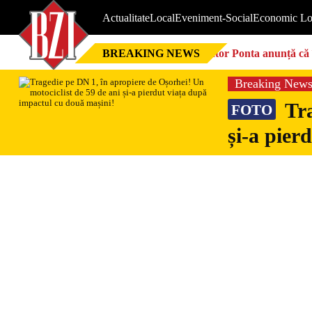
Actualitate
Local
Eveniment-Social
Economic Lo
BREAKING NEWS
Victor Ponta anunță că 
Breaking New
Tra
FOTO
și-a pier