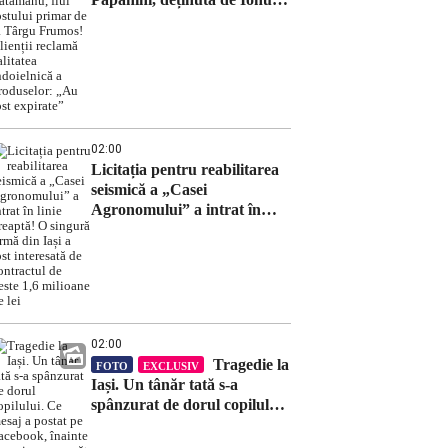
Vatamanu, fiul fostului
primar de la Târgu Frumos!
Clienții reclamă calitatea
îndoielnică a produselor:
„Au fost expirate”
02:00
Licitația pentru reabilitarea
seismică a „Casei
Agronomului” a intrat în
linie dreaptă! O singură
firmă din Iași a fost
interesată de contractul de
peste 1,6 milioane de lei
02:00
Tragedie la
FOTO
EXCLUSIV
Iași. Un tânăr tată s-a
spânzurat de dorul copilului.
Ce mesaj a postat pe
Facebook, înainte de a-și