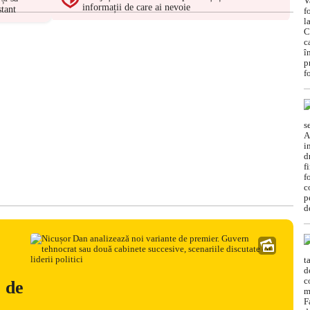
informații de care ai nevoie
tant
e de