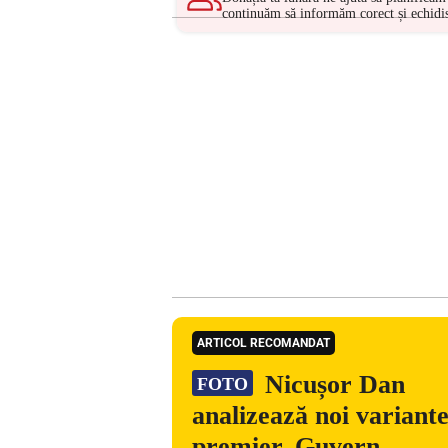
continuăm să informăm corect și echidis
ARTICOL RECOMANDAT
Nicușor Dan
FOTO
analizează noi variant
premier. Guvern