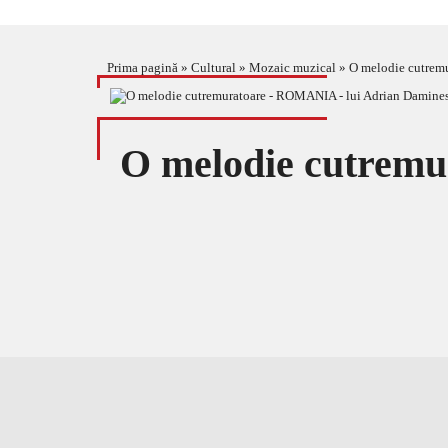
Prima pagină
»
Cultural
»
Mozaic muzical
»
O melodie cutrem
O melodie cutrem