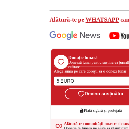
Alătură-te pe
WHATSAPP
can
Donație lunară
Donează lunar pentru susținerea jurnal
calitate
Alege suma pe care dorești să o donezi lunar
Devino susținător
Plată sigură și protejată
Alătură-te comunității noastre de sus
Donația ta lunară ne ajută să planificăm 