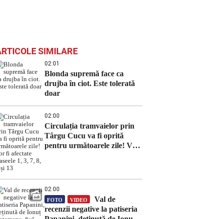
ARTICOLE SIMILARE
02:01
Blonda supremă face ca
drujba în ciot. Este tolerată
doar
02:00
Circulația tramvaielor prin
Târgu Cucu va fi oprită
pentru următoarele zile! Vor
fi afectate traseele 1, 3, 7, 8, 9
și 13
02:00
Val de
FOTO
VIDEO
recenzii negative la patiseria
Papanini, deținută de Ionuț