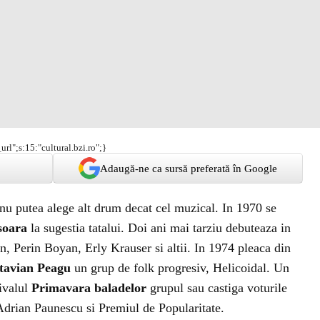
url";s:15:"cultural.bzi.ro";}
Adaugă-ne ca sursă preferată în Google
 nu putea alege alt drum decat cel muzical. In 1970 se
soara
la sugestia tatalui. Doi ani mai tarziu debuteaza in
n, Perin Boyan, Erly Krauser si altii. In 1974 pleaca din
tavian Peagu
un grup de folk progresiv, Helicoidal. Un
tivalul
Primavara baladelor
grupul sau castiga voturile
 Adrian Paunescu si Premiul de Popularitate.