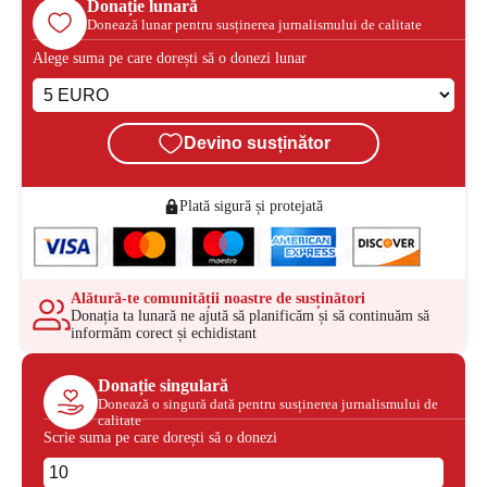
Donație lunară
Donează lunar pentru susținerea jurnalismului de calitate
Alege suma pe care dorești să o donezi lunar
Devino susținător
Plată sigură și protejată
Alătură-te comunității noastre de susținători
Donația ta lunară ne ajută să planificăm și să continuăm să
informăm corect și echidistant
Donație singulară
Donează o singură dată pentru susținerea jurnalismului de
calitate
Scrie suma pe care dorești să o donezi