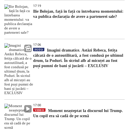
17:19
Ilie Bolojan, față în față cu întrebarea momentului:
va publica declarația de avere a partenerei sale?
17:06
FOTO
Imagini dramatice. Astăzi Rebeca, fetița
călcată de o autoutilitară, a fost condusă pe ultimul
drum, la Poduri. În sicriul alb al micuței au fost
puși pumni de bani și jucării – EXCLUSIV
17:00
VIDEO
Moment neașteptat la discursul lui Trump.
Un copil era să cadă de pe scenă