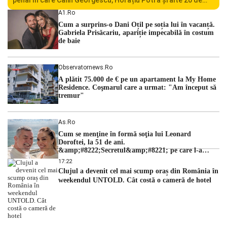
persoane sunt acuzați de acțiuni îndreptate împotriva
A1.ro
ordinii constituționale. În ședința din camera preliminară,
Cum a surprins-o Dani Oțil pe soția lui în vacanță.
judecătorii de la instanța supremă au […]
Gabriela Prisăcariu, apariție impecabilă în costum
de baie
Observatornews.ro
A plătit 75.000 de € pe un apartament la My Home
Residence. Coşmarul care a urmat: "Am început să
tremur"
As.ro
Cum se menţine în formă soţia lui Leonard
Doroftei, la 51 de ani.
&amp;#8222;Secretul&amp;#8221; pe care l-a
dezvăluit
17:22
Clujul a devenit cel mai scump oraș din România în
weekendul UNTOLD. Cât costă o cameră de hotel