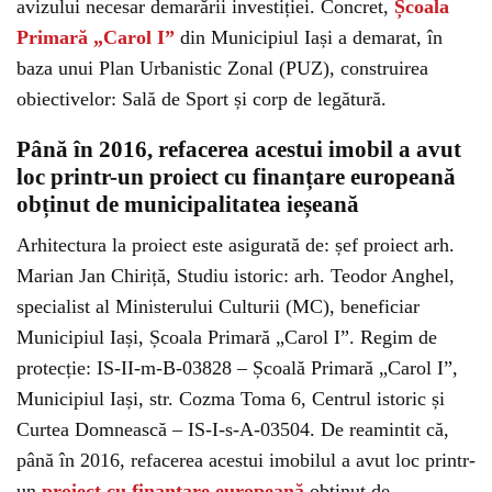
avizului necesar demarării investiției. Concret,
Școala
Primară „Carol I”
din Municipiul Iași a demarat, în
baza unui Plan Urbanistic Zonal (PUZ), construirea
obiectivelor: Sală de Sport și corp de legătură.
Până în 2016, refacerea acestui imobil a avut
loc printr-un proiect cu finanțare europeană
obținut de municipalitatea ieșeană
Arhitectura la proiect este asigurată de: șef proiect arh.
Marian Jan Chiriță, Studiu istoric: arh. Teodor Anghel,
specialist al Ministerului Culturii (MC), beneficiar
Municipiul Iași, Școala Primară „Carol I”. Regim de
protecție: IS-II-m-B-03828 – Școală Primară „Carol I”,
Municipiul Iași, str. Cozma Toma 6, Centrul istoric și
Curtea Domnească – IS-I-s-A-03504. De reamintit că,
până în 2016, refacerea acestui imobilul a avut loc printr-
un
proiect cu finanțare europeană
obținut de