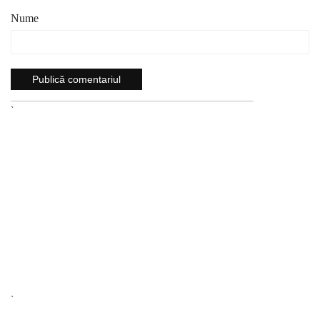
Nume
`
`