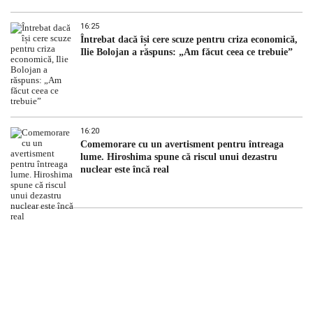
16:25
Întrebat dacă își cere scuze pentru criza economică,
Ilie Bolojan a răspuns: „Am făcut ceea ce trebuie”
16:20
Comemorare cu un avertisment pentru întreaga
lume. Hiroshima spune că riscul unui dezastru
nuclear este încă real