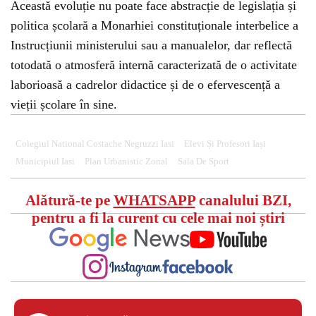
Această evoluție nu poate face abstracție de legislația și
politica școlară a Monarhiei constituționale interbelice a
Instrucțiunii ministerului sau a manualelor, dar reflectă
totodată o atmosferă internă caracterizată de o activitate
laborioasă a cadrelor didactice și de o efervescență a
vieții școlare în sine.
Colegiul National Costache Negruzzi Iasi
Elevi Și Profesori Iași
Municipiul Iasi
Plan Urbanistic Zonal
Sala De Sport
Alătură-te pe
WHATSAPP
canalului BZI,
pentru a fi la curent cu cele mai noi știri