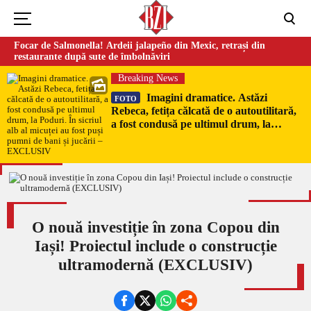
Focar de Salmonella! Ardeii jalapeño din Mexic, retrași din
restaurante după sute de îmbolnăviri
Breaking News
Imagini dramatice. Astăzi
FOTO
Rebeca, fetița călcată de o autoutilitară,
a fost condusă pe ultimul drum, la
Poduri. În sicriul alb al micuței au fost
puși pumni de bani și jucării –
EXCLUSIV
O nouă investiție în zona Copou din
Iași! Proiectul include o construcție
ultramodernă (EXCLUSIV)