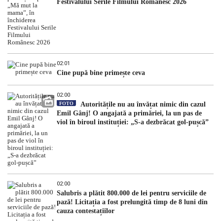
Festivalului Serile Filmului Românesc 2026
02:01
Cine pupă bine primește ceva
02:00
FOTO
Autoritățile nu au învățat nimic din cazul
Emil Gânj! O angajată a primăriei, la un pas de
viol în biroul instituției: „S-a dezbrăcat gol-pușcă”
02:00
Salubris a plătit 800.000 de lei pentru serviciile de
pază! Licitația a fost prelungită timp de 8 luni din
cauza contestațiilor