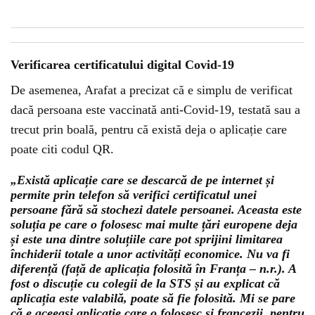
Verificarea certificatului digital Covid-19
De asemenea, Arafat a precizat că e simplu de verificat
dacă persoana este vaccinată anti-Covid-19, testată sau a
trecut prin boală, pentru că există deja o aplicație care
poate citi codul QR.
„Există aplicație care se descarcă de pe internet și
permite prin telefon să verifici certificatul unei
persoane fără să stochezi datele persoanei. Aceasta este
soluția pe care o folosesc mai multe țări europene deja
și este una dintre soluțiile care pot sprijini limitarea
închiderii totale a unor activități economice. Nu va fi
diferență (față de aplicația folosită în Franța – n.r.). A
fost o discuție cu colegii de la STS și au explicat că
aplicația este valabilă, poate să fie folosită. Mi se pare
că e aceeași aplicație care o folosesc și francezii, pentru