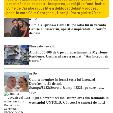
deschizând calea pentru începerea judecății pe fond. Înalta
Curte de Casație și Justiție a deblocat definitiv procesul
penal în care Călin Georgescu, Horațiu Potra și alte 20 de
persoane sunt acuzați de acțiuni îndreptate împotriva
A1.ro
ordinii constituționale. În ședința din camera preliminară,
Cum a surprins-o Dani Oțil pe soția lui în vacanță.
judecătorii de la instanța supremă au […]
Gabriela Prisăcariu, apariție impecabilă în costum
de baie
Observatornews.ro
A plătit 75.000 de € pe un apartament la My Home
Residence. Coşmarul care a urmat: "Am început să
tremur"
As.ro
Cum se menţine în formă soţia lui Leonard
Doroftei, la 51 de ani.
&amp;#8222;Secretul&amp;#8221; pe care l-a
dezvăluit
17:22
Clujul a devenit cel mai scump oraș din România în
weekendul UNTOLD. Cât costă o cameră de hotel