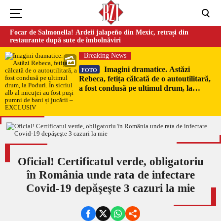
Focar de Salmonella! Ardeii jalapeño din Mexic, retrași din
restaurante după sute de îmbolnăviri
Breaking News
Imagini dramatice. Astăzi
FOTO
Rebeca, fetița călcată de o autoutilitară,
a fost condusă pe ultimul drum, la
Poduri. În sicriul alb al micuței au fost
puși pumni de bani și jucării –
EXCLUSIV
Oficial! Certificatul verde, obligatoriu
în România unde rata de infectare
Covid-19 depăşeşte 3 cazuri la mie