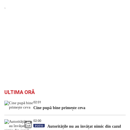
`
ULTIMA ORĂ
02:01
Cine pupă bine primește ceva
02:00
FOTO
Autoritățile nu au învățat nimic din cazul