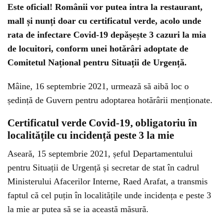
Este oficial! Românii vor putea intra la restaurant,
mall și nunți doar cu certificatul verde, acolo unde
rata de infectare Covid-19 depășește 3 cazuri la mia
de locuitori, conform unei hotărâri adoptate de
Comitetul Național pentru Situații de Urgență.
Mâine, 16 septembrie 2021, urmează să aibă loc o
ședință de Guvern pentru adoptarea hotărârii menționate.
Certificatul verde Covid-19, obligatoriu în
localitățile cu incidență peste 3 la mie
Aseară, 15 septembrie 2021, șeful Departamentului
pentru Situații de Urgență și secretar de stat în cadrul
Ministerului Afacerilor Interne, Raed Arafat, a transmis
faptul că cel puțin în localitățile unde incidența e peste 3
la mie ar putea să se ia această măsură.