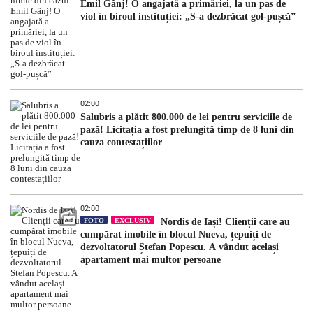
Emil Gânj! O angajată a primăriei, la un pas de
viol în biroul instituției: „S-a dezbrăcat gol-pușcă”
02:00
Salubris a plătit 800.000 de lei pentru serviciile de
pază! Licitația a fost prelungită timp de 8 luni din
cauza contestațiilor
02:00
FOTO
EXCLUSIV
Nordis de Iași! Clienții care au
cumpărat imobile în blocul Nueva, țepuiți de
dezvoltatorul Ștefan Popescu. A vândut același
apartament mai multor persoane