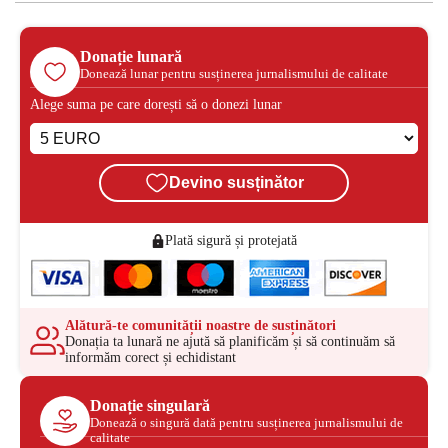
Donație lunară
Donează lunar pentru susținerea jurnalismului de calitate
Alege suma pe care dorești să o donezi lunar
Devino susținător
Plată sigură și protejată
Alătură-te comunității noastre de susținători
Donația ta lunară ne ajută să planificăm și să continuăm să
informăm corect și echidistant
Donație singulară
Donează o singură dată pentru susținerea jurnalismului de
calitate