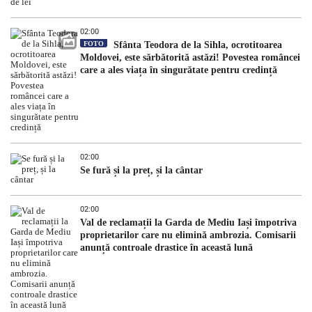
02:00
FOTO
Sfânta Teodora de la Sihla, ocrotitoarea
Moldovei, este sărbătorită astăzi! Povestea româncei
care a ales viața în singurătate pentru credință
02:00
Se fură și la preț, și la cântar
02:00
Val de reclamații la Garda de Mediu Iași împotriva
proprietarilor care nu elimină ambrozia. Comisarii
anunță controale drastice în această lună