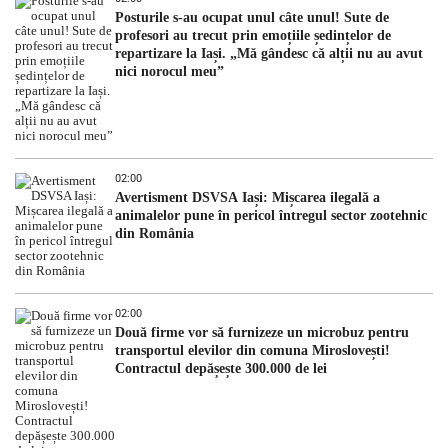
Posturile s-au ocupat unul câte unul! Sute de
profesori au trecut prin emoțiile ședințelor de
repartizare la Iași. „Mă gândesc că alții nu au avut
nici norocul meu”
02:00
Avertisment DSVSA Iași: Mișcarea ilegală a
animalelor pune în pericol întregul sector zootehnic
din România
02:00
Două firme vor să furnizeze un microbuz pentru
transportul elevilor din comuna Miroslovești!
Contractul depășește 300.000 de lei