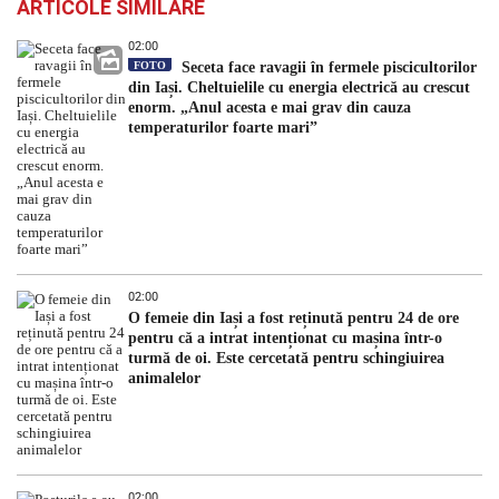
ARTICOLE SIMILARE
02:00
FOTO
Seceta face ravagii în fermele piscicultorilor
din Iași. Cheltuielile cu energia electrică au crescut
enorm. „Anul acesta e mai grav din cauza
temperaturilor foarte mari”
02:00
O femeie din Iași a fost reținută pentru 24 de ore
pentru că a intrat intenționat cu mașina într-o
turmă de oi. Este cercetată pentru schingiuirea
animalelor
02:00