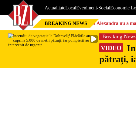
Actualitate
Local
Eveniment-Social
Economic Lo
BREAKING NEWS
Nici Alexandra nu a mai 
Breaking New
In
VIDEO
pătrați, 