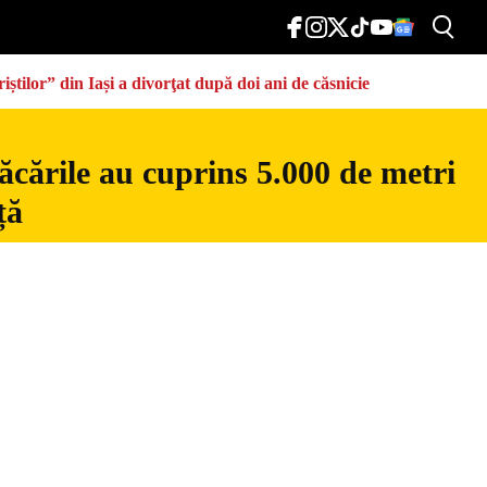
știlor” din Iași a divorţat după doi ani de căsnicie
ăcările au cuprins 5.000 de metri
ță