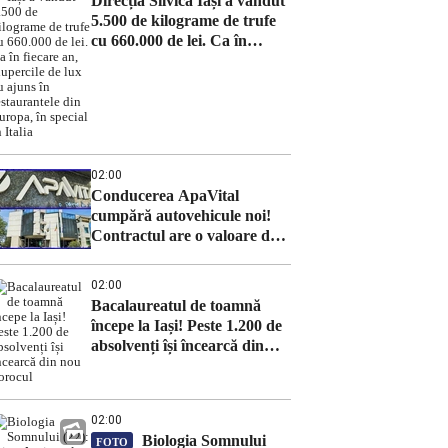
Direcția Silvică Iași a vândut
5.500 de kilograme de trufe
cu 660.000 de lei. Ca în
fiecare an, ciupercile de lux
au ajuns în restaurantele din
Europa, în special în Italia
02:00
Conducerea ApaVital
cumpără autovehicule noi!
Contractul are o valoare de
639.000 de lei
02:00
Bacalaureatul de toamnă
începe la Iași! Peste 1.200 de
absolvenți își încearcă din
nou norocul
02:00
Biologia Somnului
FOTO