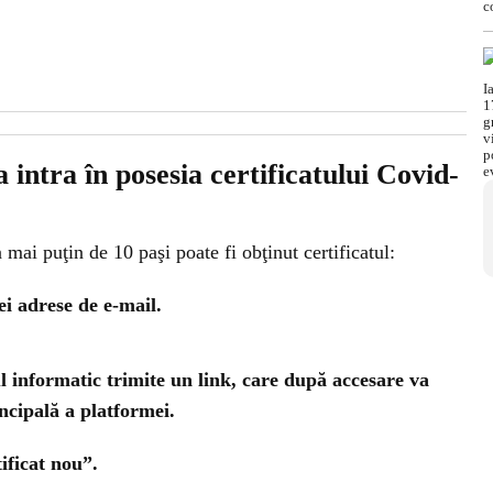
 intra în posesia certificatului Covid-
în mai puţin de 10 paşi poate fi obţinut certificatul:
ei adrese de e-mail.
ul informatic trimite un link, care după accesare va
incipală a platformei.
ificat nou”.