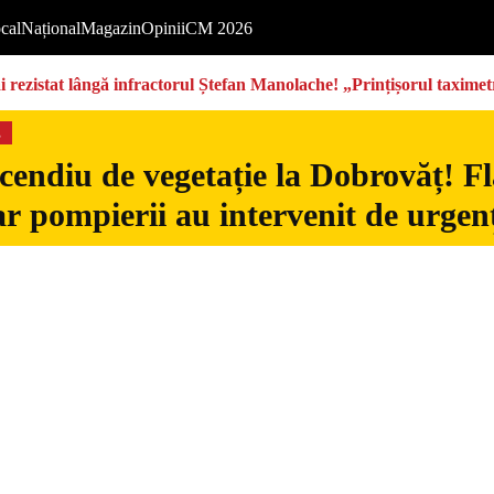
cal
Național
Magazin
Opinii
CM 2026
rezistat lângă infractorul Ștefan Manolache! „Prințișorul taximetri
s
cendiu de vegetație la Dobrovăț! Fl
iar pompierii au intervenit de urgen