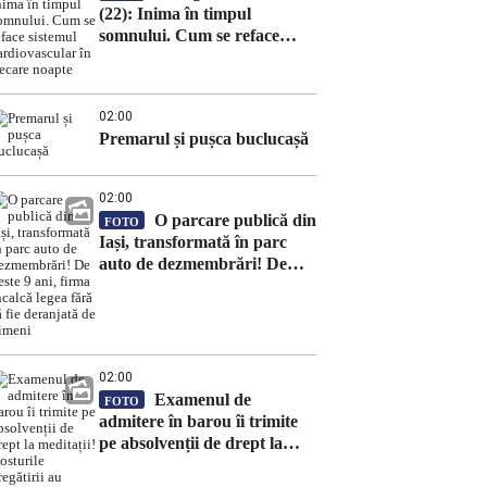
(22): Inima în timpul
somnului. Cum se reface
sistemul cardiovascular în
fiecare noapte
02:00
Premarul și pușca buclucașă
02:00
O parcare publică din
FOTO
Iași, transformată în parc
auto de dezmembrări! De
peste 9 ani, firma încalcă
legea fără să fie deranjată de
nimeni
02:00
Examenul de
FOTO
admitere în barou îi trimite
pe absolvenții de drept la
meditații! Costurile pregătirii
au devenit o povară pentru