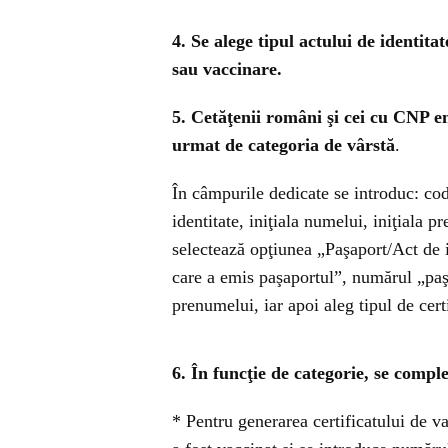
4. Se alege tipul actului de identitat
sau vaccinare.
5. Cetăţenii români şi cei cu CNP 
urmat de categoria de vârstă
.
În câmpurile dedicate se introduc: cod
identitate, iniţiala numelui, iniţiala pr
selectează opţiunea „Paşaport/Act de 
care a emis paşaportul”, numărul „paşap
prenumelui, iar apoi aleg tipul de certi
6. În funcţie de categorie, se compl
* Pentru generarea certificatului de va