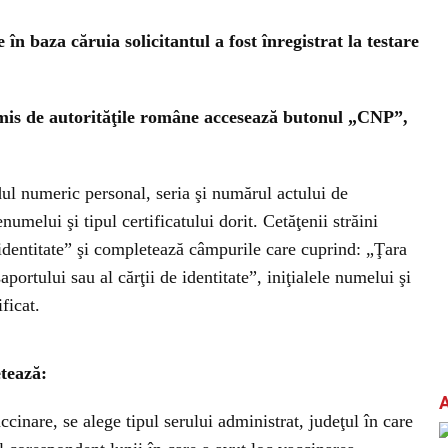
e în baza căruia solicitantul a fost înregistrat la testare
emis de autorităţile române accesează butonul „CNP”,
ul numeric personal, seria şi numărul actului de
enumelui şi tipul certificatului dorit. Cetăţenii străini
identitate” şi completează câmpurile care cuprind: „Ţara
ortului sau al cărţii de identitate”, iniţialele numelui şi
ficat.
etează:
ccinare, se alege tipul serului administrat, judeţul în care