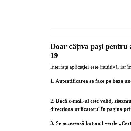
Doar câțiva pași pentru a
19
Interfaţa aplicaţiei este intuitivă, iar 
1. Autentificarea se face pe baza un
2. Dacă e-mail-ul este valid, sistem
direcţiona utilizatorul în pagina pr
3. Se accesează butonul verde „Cert