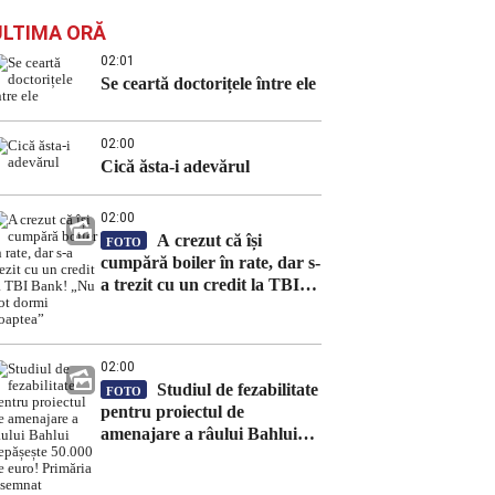
ULTIMA ORĂ
02:01
Se ceartă doctorițele între ele
02:00
Cică ăsta-i adevărul
02:00
A crezut că își
FOTO
cumpără boiler în rate, dar s-
a trezit cu un credit la TBI
Bank! „Nu pot dormi
noaptea”
02:00
Studiul de fezabilitate
FOTO
pentru proiectul de
amenajare a râului Bahlui
depășește 50.000 de euro!
Primăria a semnat contractul