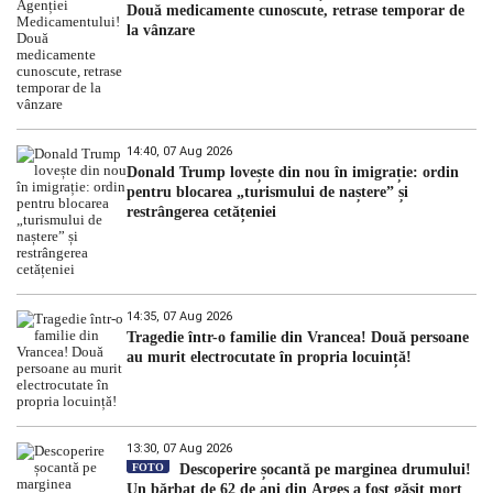
Două medicamente cunoscute, retrase temporar de
la vânzare
14:40, 07 Aug 2026
Donald Trump lovește din nou în imigrație: ordin
pentru blocarea „turismului de naștere” și
restrângerea cetățeniei
14:35, 07 Aug 2026
Tragedie într-o familie din Vrancea! Două persoane
au murit electrocutate în propria locuință!
13:30, 07 Aug 2026
FOTO
Descoperire șocantă pe marginea drumului!
Un bărbat de 62 de ani din Argeș a fost găsit mort