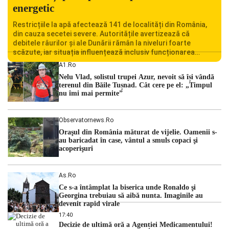
energetic
Restricțiile la apă afectează 141 de localități din România,
din cauza secetei severe. Autoritățile avertizează că
debitele râurilor și ale Dunării rămân la niveluri foarte
scăzute, iar situația influențează inclusiv funcționarea
Centralei Nucleare de la Cernavodă. România se confruntă
A1.ro
cu una dintre cele mai dificile perioade din punct de vedere
Nelu Vlad, solistul trupei Azur, nevoit să își vândă
hidrologic din ultimii ani. Lipsa […]
terenul din Băile Tușnad. Cât cere pe el: „Timpul
nu îmi mai permite”
Observatornews.ro
Oraşul din România măturat de vijelie. Oamenii s-
au baricadat în case, vântul a smuls copaci şi
acoperişuri
As.ro
Ce s-a întâmplat la biserica unde Ronaldo şi
Georgina trebuiau să aibă nunta. Imaginile au
devenit rapid virale
17:40
Decizie de ultimă oră a Agenției Medicamentului!