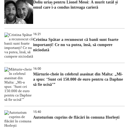
Doliu uriaș pentru Lionel Messi: A murit tatăl și
omul care i-a condus întreaga carieră
16:21
Cristina Spătar a recunoscut că banii sunt foarte
importanți! Ce nu va putea, însă, să cumpere
niciodată
16:00
Mărturie-cheie în celebrul asasinat din Malta: „Mi-
a spus: ‘Sunt cei 150.000 de euro pentru ca Daphne
să fie ucisă’”
15:40
Autoturism cuprins de flăcări în comuna Horlești