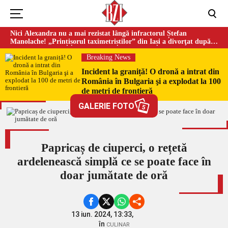
Nici Alexandra nu a mai rezistat lângă infractorul Ștefan
Manolache! „Prințișorul taximetriștilor” din Iași a divorţat după
doi ani de căsnicie
Breaking News
Incident la graniță! O dronă a intrat din
România în Bulgaria şi a explodat la 100
de metri de frontieră
GALERIE FOTO
5
Papricaș de ciuperci, o rețetă
ardelenească simplă ce se poate face în
doar jumătate de oră
13 iun. 2024, 13:33,
în
CULINAR