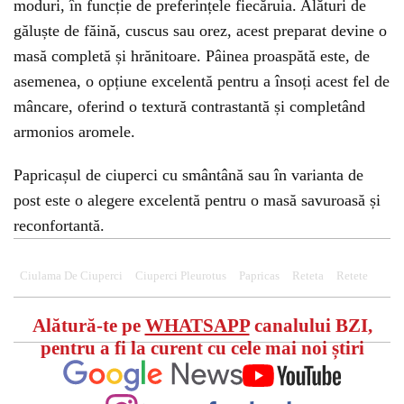
moduri, în funcție de preferințele fiecăruia. Alături de
găluște de făină, cuscus sau orez, acest preparat devine o
masă completă și hrănitoare. Pâinea proaspătă este, de
asemenea, o opțiune excelentă pentru a însoți acest fel de
mâncare, oferind o textură contrastantă și completând
armonios aromele.
Papricașul de ciuperci cu smântână sau în varianta de
post este o alegere excelentă pentru o masă savuroasă și
reconfortantă.
Ciulama De Ciuperci
Ciuperci Pleurotus
Papricas
Reteta
Retete
Alătură-te pe
WHATSAPP
canalului BZI,
pentru a fi la curent cu cele mai noi știri