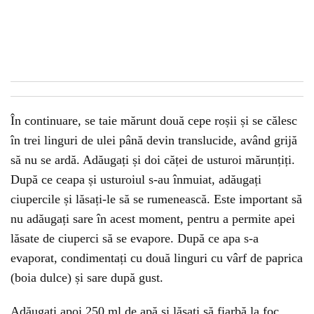
În continuare, se taie mărunt două cepe roșii și se călesc
în trei linguri de ulei până devin translucide, având grijă
să nu se ardă. Adăugați și doi căței de usturoi mărunțiți.
După ce ceapa și usturoiul s-au înmuiat, adăugați
ciupercile și lăsați-le să se rumenească. Este important să
nu adăugați sare în acest moment, pentru a permite apei
lăsate de ciuperci să se evapore. După ce apa s-a
evaporat, condimentați cu două linguri cu vârf de paprica
(boia dulce) și sare după gust.
Adăugați apoi 250 ml de apă și lăsați să fiarbă la foc