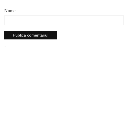
Nume
`
`