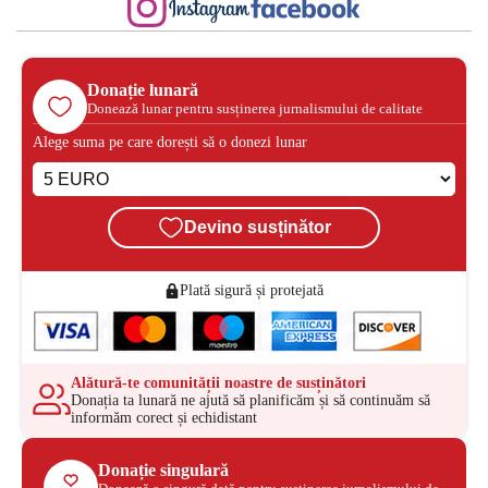
Donație lunară
Donează lunar pentru susținerea jurnalismului de calitate
Alege suma pe care dorești să o donezi lunar
Devino susținător
Plată sigură și protejată
Alătură-te comunității noastre de susținători
Donația ta lunară ne ajută să planificăm și să continuăm să
informăm corect și echidistant
Donație singulară