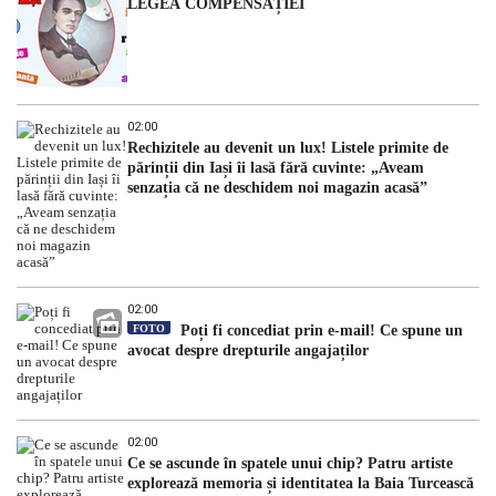
LEGEA COMPENSAȚIEI
02:00
Rechizitele au devenit un lux! Listele primite de
părinții din Iași îi lasă fără cuvinte: „Aveam
senzația că ne deschidem noi magazin acasă”
02:00
FOTO
Poți fi concediat prin e-mail! Ce spune un
avocat despre drepturile angajaților
02:00
Ce se ascunde în spatele unui chip? Patru artiste
explorează memoria și identitatea la Baia Turcească