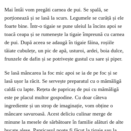
Mai întâi vom pregăti carnea de pui. Se spală, se
porționează și se lasă la scurs. Legumele se curăță și ele
foarte bine. Într-o tigaie se pune uleiul la încins apoi se
toacă ceapa și se rumenește la tigaie împreună cu carnea
de pui. După aceea se adaugă în tigaie făina, roșiile
tăiate cubulețe, un pic de apă, usturoi, ardei, boia dulce,
frunzele de dafin și se potrivește gustul cu sare și piper.
Se lasă mâncarea la foc mic apoi se ia de pe foc și se
lasă ușor la răcit. Se servește preparatul cu o mămăligă
caldă cu lapte. Rețeta de papricaș de pui cu mămăligă
este pe placul multor gospodine. Cu doar câteva
ingrediente și un strop de imaginație, vom obține o
mâncare savuroasă. Acest deliciu culinar merge de
minune la mesele de sărbătoare în familie alături de alte
bucate alese. Papricașul poate fi făcut la tigaie sau la