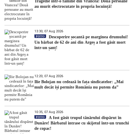
Tragedie într-o familie din Vrancea! Două persoane
au murit electrocutate în propria locuință!
13:30, 07 Aug 2026
FOTO
Descoperire șocantă pe marginea drumului!
Un bărbat de 62 de ani din Argeș a fost găsit mort
într-un șanț!
12:20, 07 Aug 2026
Ilie Bolojan nu cedează în fața sindicatelor: „Mai
mult decât își permite România nu putem da”
10:35, 07 Aug 2026
FOTO
A fost găsit trupul tânărului dispărut în
Dunăre! Bărbatul intrase cu skijetul într-un trunchi
de copac!