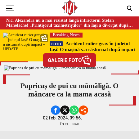
Nici Alexandra nu a mai rezistat lângă infractorul Ștefan
Manolache! „Prințișorul taximetriștilor” din Iași a divorţat după
doi ani de căsnicie
Breaking News
Accident rutier grav în județul
FOTO
Iași! O mașină s-a răsturnat după impact
– UPDATE
GALERIE FOTO
5
Papricaș de pui cu mămăligă. O
mâncare ca la mama acasă
02 feb. 2024, 09:56,
în
CULINAR