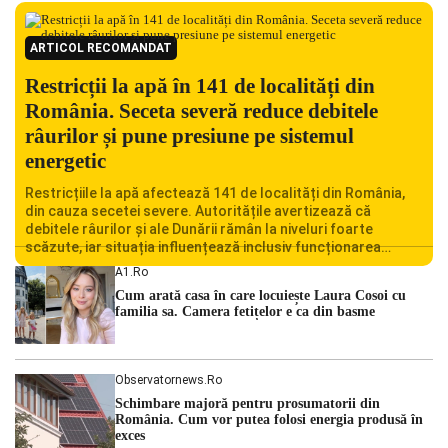
ARTICOL RECOMANDAT
Restricții la apă în 141 de localități din
România. Seceta severă reduce debitele
râurilor și pune presiune pe sistemul
energetic
Restricțiile la apă afectează 141 de localități din România,
din cauza secetei severe. Autoritățile avertizează că
debitele râurilor și ale Dunării rămân la niveluri foarte
scăzute, iar situația influențează inclusiv funcționarea
Centralei Nucleare de la Cernavodă. România se confruntă
A1.ro
cu una dintre cele mai dificile perioade din punct de vedere
Cum arată casa în care locuiește Laura Cosoi cu
hidrologic din ultimii ani. Lipsa […]
familia sa. Camera fetițelor e ca din basme
Observatornews.ro
Schimbare majoră pentru prosumatorii din
România. Cum vor putea folosi energia produsă în
exces