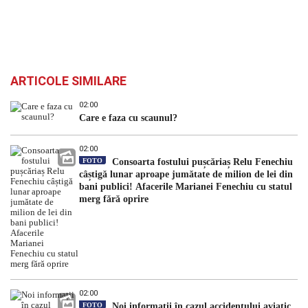
ARTICOLE SIMILARE
02:00
Care e faza cu scaunul?
02:00
FOTO
Consoarta fostului pușcăriaș Relu Fenechiu
câștigă lunar aproape jumătate de milion de lei din
bani publici! Afacerile Marianei Fenechiu cu statul
merg fără oprire
02:00
FOTO
Noi informații în cazul accidentului aviatic