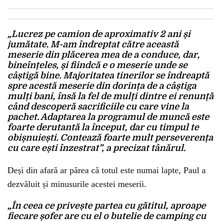
„Lucrez pe camion de aproximativ 2 ani și
jumătate. M-am îndreptat către această
meserie din plăcerea mea de a conduce, dar,
bineînțeles, și fiindcă e o meserie unde se
câștigă bine. Majoritatea tinerilor se îndreaptă
spre acestă meserie din dorința de a câștiga
mulți bani, însă la fel de mulți dintre ei renunță
când descoperă sacrificiile cu care vine la
pachet. Adaptarea la programul de muncă este
foarte derutantă la început, dar cu timpul te
obișnuiești. Contează foarte mult perseverența
cu care ești înzestrat”, a precizat tânărul.
Deși din afară ar părea că totul este numai lapte, Paul a
dezvăluit și minusurile acestei meserii.
„În ceea ce privește partea cu gătitul, aproape
fiecare șofer are cu el o butelie de camping cu