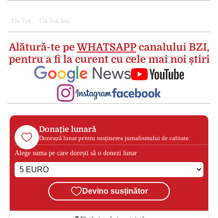
Tik Tok
Tik Tok Iași
Alătură-te pe
WHATSAPP
canalului BZI,
pentru a fi la curent cu cele mai noi știri
Donație lunară
Donează lunar pentru susținerea jurnalismului de calitate
Alege suma pe care dorești să o donezi lunar
Devino susținător