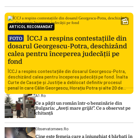
ARTICOL RECOMANDAT
ÎCCJ a respins contestațiile din
FOTO
dosarul Georgescu-Potra, deschizând
calea pentru începerea judecății pe
fond
ÎCCJ a respins contestațiile din dosarul Georgescu-Potra,
deschizând calea pentru începerea judecății pe fond. Înalta
Curte de Casație și Justiție a deblocat definitiv procesul
penal în care Călin Georgescu, Horațiu Potra și alte 20 de
persoane sunt acuzați de acțiuni îndreptate împotriva
A1.ro
ordinii constituționale. În ședința din camera preliminară,
Ce a pățit un român într-o benzinărie din
judecătorii de la instanța supremă au […]
Bulgaria: „Aveți mare grijă!”. Ce a observat pe
chitanță
Observatornews.ro
Cine este femeia care a înjunghiat 4 bărbați în