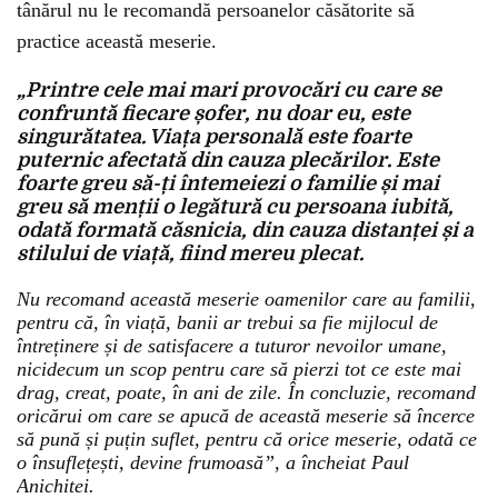
tânărul nu le recomandă persoanelor căsătorite să
practice această meserie.
„Printre cele mai mari provocări cu care se
confruntă fiecare șofer, nu doar eu, este
singurătatea. Viața personală este foarte
puternic afectată din cauza plecărilor. Este
foarte greu să-ți întemeiezi o familie și mai
greu să menții o legătură cu persoana iubită,
odată formată căsnicia, din cauza distanței și a
stilului de viață, fiind mereu plecat.
Nu recomand această meserie oamenilor care au familii,
pentru că, în viață, banii ar trebui sa fie mijlocul de
întreținere și de satisfacere a tuturor nevoilor umane,
nicidecum un scop pentru care să pierzi tot ce este mai
drag, creat, poate, în ani de zile. În concluzie, recomand
oricărui om care se apucă de această meserie să încerce
să pună și puțin suflet, pentru că orice meserie, odată ce
o însuflețești, devine frumoasă”, a încheiat Paul
Anichitei.