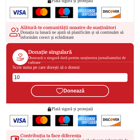
Plată sigură și protejată
Alătură-te comunității noastre de susținători
Donația ta lunară ne ajută să planificăm și să continuăm să
informăm corect și echidistant
Donație singulară
Donează o singură dată pentru susținerea jurnalismului de
calitate
Scrie suma pe care dorești să o donezi
Donează
Plată sigură și protejată
Contribuția ta face diferența