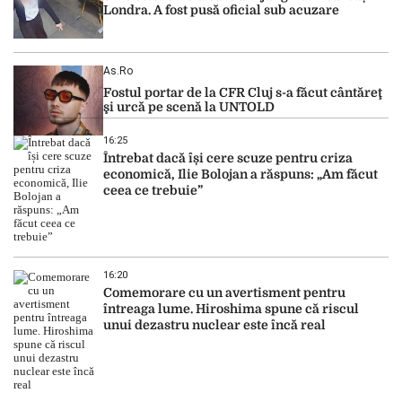
Londra. A fost pusă oficial sub acuzare
As.ro
Fostul portar de la CFR Cluj s-a făcut cântăreţ
şi urcă pe scenă la UNTOLD
16:25
Întrebat dacă își cere scuze pentru criza
economică, Ilie Bolojan a răspuns: „Am făcut
ceea ce trebuie”
16:20
Comemorare cu un avertisment pentru
întreaga lume. Hiroshima spune că riscul
unui dezastru nuclear este încă real