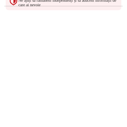
Ne ajuți să rămânem independenți și să aducem informații de
care ai nevoie