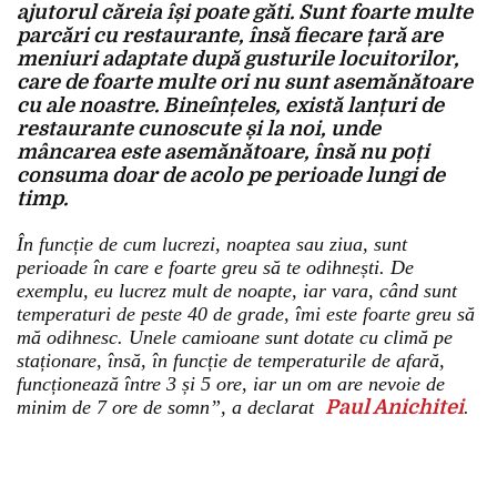
ajutorul căreia își poate găti. Sunt foarte multe
parcări cu restaurante, însă fiecare țară are
meniuri adaptate după gusturile locuitorilor,
care de foarte multe ori nu sunt asemănătoare
cu ale noastre. Bineînțeles, există lanțuri de
restaurante cunoscute și la noi, unde
mâncarea este asemănătoare, însă nu poți
consuma doar de acolo pe perioade lungi de
timp.
În funcție de cum lucrezi, noaptea sau ziua, sunt
perioade în care e foarte greu să te odihnești. De
exemplu, eu lucrez mult de noapte, iar vara, când sunt
temperaturi de peste 40 de grade, îmi este foarte greu să
mă odihnesc. Unele camioane sunt dotate cu climă pe
staționare, însă, în funcție de temperaturile de afară,
funcționează între 3 și 5 ore, iar un om are nevoie de
minim de 7 ore de somn”, a declarat
Paul Anichitei
.