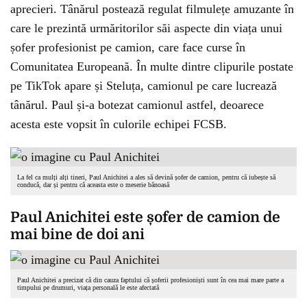
aprecieri. Tânărul postează regulat filmulețe amuzante în
care le prezintă urmăritorilor săi aspecte din viața unui
șofer profesionist pe camion, care face curse în
Comunitatea Europeană. În multe dintre clipurile postate
pe TikTok apare și Steluța, camionul pe care lucrează
tânărul. Paul și-a botezat camionul astfel, deoarece
acesta este vopsit în culorile echipei FCSB.
La fel ca mulți alți tineri, Paul Anichitei a ales să devină șofer de camion, pentru că iubește să
conducă, dar și pentru că aceasta este o meserie bănoasă
Paul Anichitei este șofer de camion de
mai bine de doi ani
Paul Anichitei a precizat că din cauza faptului că șoferii profesioniști sunt în cea mai mare parte a
timpului pe drumuri, viața personală le este afectată