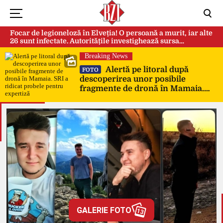
Focar de legioneloză în Elveția! O persoană a murit, iar alte
26 sunt infectate. Autoritățile investighează sursa
contaminării
Breaking News
Alertă pe litoral după
FOTO
descoperirea unor posibile
fragmente de dronă în Mamaia.
SRI a ridicat probele pentru
expertiză
GALERIE FOTO
13