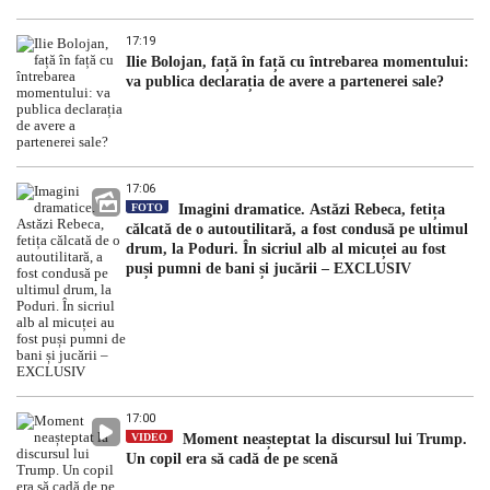
17:19
Ilie Bolojan, față în față cu întrebarea momentului:
va publica declarația de avere a partenerei sale?
17:06
FOTO
Imagini dramatice. Astăzi Rebeca, fetița
călcată de o autoutilitară, a fost condusă pe ultimul
drum, la Poduri. În sicriul alb al micuței au fost
puși pumni de bani și jucării – EXCLUSIV
17:00
VIDEO
Moment neașteptat la discursul lui Trump.
Un copil era să cadă de pe scenă