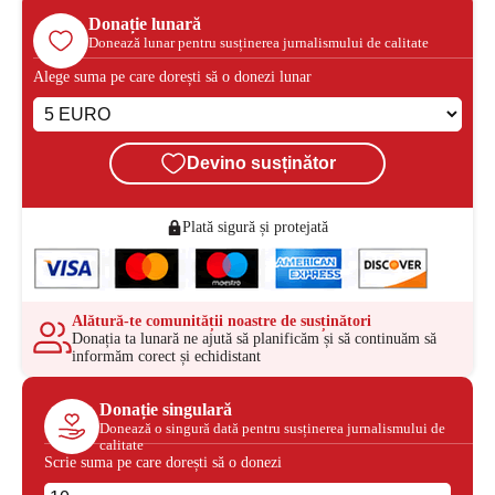
Donație lunară
Donează lunar pentru susținerea jurnalismului de calitate
Alege suma pe care dorești să o donezi lunar
Devino susținător
Plată sigură și protejată
Alătură-te comunității noastre de susținători
Donația ta lunară ne ajută să planificăm și să continuăm să
informăm corect și echidistant
Donație singulară
Donează o singură dată pentru susținerea jurnalismului de
calitate
Scrie suma pe care dorești să o donezi