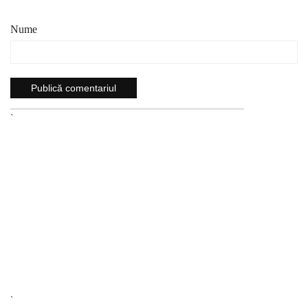
Nume
`
`