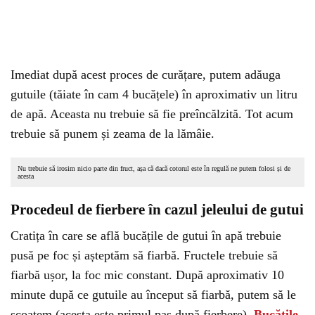
Imediat după acest proces de curățare, putem adăuga
gutuile (tăiate în cam 4 bucățele) în aproximativ un litru
de apă. Aceasta nu trebuie să fie preîncălzită. Tot acum
trebuie să punem și zeama de la lămâie.
Nu trebuie să irosim nicio parte din fruct, așa că dacă cotorul este în regulă ne putem folosi și de
acesta
Procedeul de fierbere în cazul jeleului de gutui
Cratița în care se află bucățile de gutui în apă trebuie
pusă pe foc și așteptăm să fiarbă. Fructele trebuie să
fiarbă ușor, la foc mic constant. După aproximativ 10
minute după ce gutuile au început să fiarbă, putem să le
scoatem (acesta este primul pas după fierbere).
Bucățile