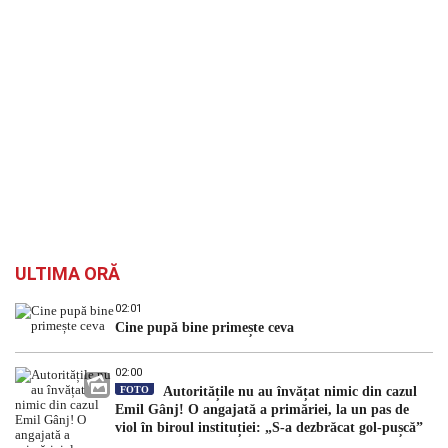
ULTIMA ORĂ
02:01
Cine pupă bine primește ceva
02:00
FOTO
Autoritățile nu au învățat nimic din cazul
Emil Gânj! O angajată a primăriei, la un pas de
viol în biroul instituției: „S-a dezbrăcat gol-pușcă”