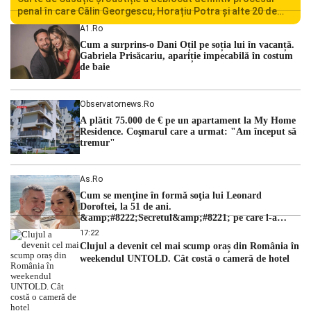
penal în care Călin Georgescu, Horațiu Potra și alte 20 de
persoane sunt acuzați de acțiuni îndreptate împotriva
A1.ro
ordinii constituționale. În ședința din camera preliminară,
Cum a surprins-o Dani Oțil pe soția lui în vacanță.
judecătorii de la instanța supremă au […]
Gabriela Prisăcariu, apariție impecabilă în costum
de baie
Observatornews.ro
A plătit 75.000 de € pe un apartament la My Home
Residence. Coşmarul care a urmat: "Am început să
tremur"
As.ro
Cum se menţine în formă soţia lui Leonard
Doroftei, la 51 de ani.
&amp;#8222;Secretul&amp;#8221; pe care l-a
dezvăluit
17:22
Clujul a devenit cel mai scump oraș din România în
weekendul UNTOLD. Cât costă o cameră de hotel