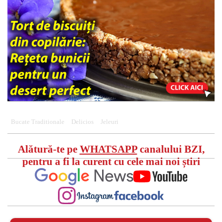
Bucate Traditionale
Delicios
Jeleuri
Alătură-te pe
WHATSAPP
canalului BZI,
pentru a fi la curent cu cele mai noi știri