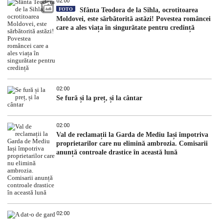
02:00
FOTO
Sfânta Teodora de la Sihla, ocrotitoarea
Moldovei, este sărbătorită astăzi! Povestea româncei
care a ales viața în singurătate pentru credință
02:00
Se fură și la preț, și la cântar
02:00
Val de reclamații la Garda de Mediu Iași împotriva
proprietarilor care nu elimină ambrozia. Comisarii
anunță controale drastice în această lună
02:00