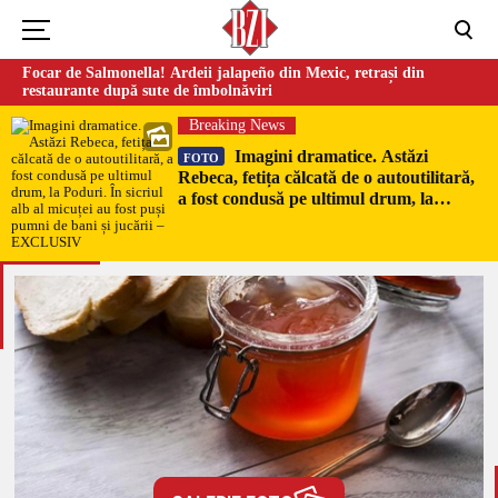
Focar de Salmonella! Ardeii jalapeño din Mexic, retrași din
restaurante după sute de îmbolnăviri
Breaking News
Imagini dramatice. Astăzi
FOTO
Rebeca, fetița călcată de o autoutilitară,
a fost condusă pe ultimul drum, la
Poduri. În sicriul alb al micuței au fost
puși pumni de bani și jucării –
EXCLUSIV