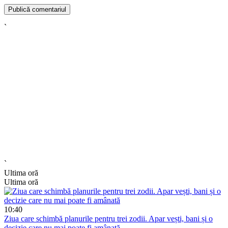
`
`
Ultima oră
Ultima oră
10:40
Ziua care schimbă planurile pentru trei zodii. Apar vești, bani și o
decizie care nu mai poate fi amânată