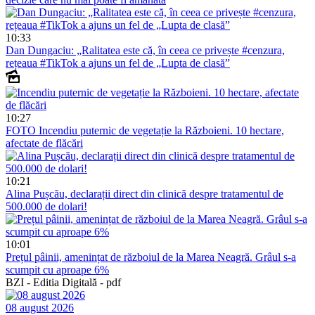
10:33
Dan Dungaciu: „Ralitatea este că, în ceea ce privește #cenzura,
rețeaua #TikTok a ajuns un fel de „Lupta de clasă”
10:27
FOTO
Incendiu puternic de vegetație la Războieni. 10 hectare,
afectate de flăcări
10:21
Alina Pușcău, declarații direct din clinică despre tratamentul de
500.000 de dolari!
10:01
Prețul pâinii, amenințat de războiul de la Marea Neagră. Grâul s-a
scumpit cu aproape 6%
BZI - Editia Digitală - pdf
08 august 2026