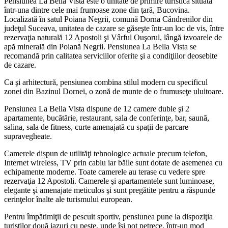
Pensiunea La Bella Vista este o unitate de primire turistică situată
într-una dintre cele mai frumoase zone din ţară, Bucovina.
Localizată în satul Poiana Negrii, comună Dorna Cândrenilor din
judeţul Suceava, unitatea de cazare se găseşte într-un loc de vis, între
rezervaţia naturală 12 Apostoli şi Vârful Ouşorul, lângă izvoarele de
apă minerală din Poiană Negrii. Pensiunea La Bella Vista se
recomandă prin calitatea serviciilor oferite şi a condiţiilor deosebite
de cazare.
Ca şi arhitectură, pensiunea combina stilul modern cu specificul
zonei din Bazinul Dornei, o zonă de munte de o frumuseţe uluitoare.
Pensiunea La Bella Vista dispune de 12 camere duble şi 2
apartamente, bucătărie, restaurant, sala de conferinţe, bar, saună,
salina, sala de fitness, curte amenajată cu spaţii de parcare
supravegheate.
Camerele dispun de utilităţi tehnologice actuale precum telefon,
Internet wireless, TV prin cablu iar băile sunt dotate de asemenea cu
echipamente moderne. Toate camerele au terase cu vedere spre
rezervaţia 12 Apostoli. Camerele şi apartamentele sunt luminoase,
elegante şi amenajate meticulos şi sunt pregătite pentru a răspunde
cerinţelor înalte ale turismului european.
Pentru împătimiţii de pescuit sportiv, pensiunea pune la dispoziţia
turiştilor două iazuri cu peşte, unde îşi pot petrece, într-un mod