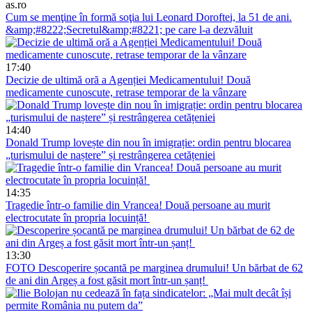
as.ro
Cum se menţine în formă soţia lui Leonard Doroftei, la 51 de ani.
&amp;#8222;Secretul&amp;#8221; pe care l-a dezvăluit
17:40
Decizie de ultimă oră a Agenției Medicamentului! Două
medicamente cunoscute, retrase temporar de la vânzare
14:40
Donald Trump lovește din nou în imigrație: ordin pentru blocarea
„turismului de naștere” și restrângerea cetățeniei
14:35
Tragedie într-o familie din Vrancea! Două persoane au murit
electrocutate în propria locuință!
13:30
FOTO
Descoperire șocantă pe marginea drumului! Un bărbat de 62
de ani din Argeș a fost găsit mort într-un șanț!