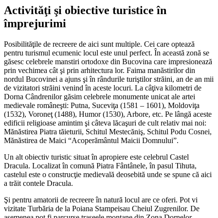
Activităţi şi obiective turistice în
împrejurimi
Posibilităţile de recreere de aici sunt multiple. Cei care optează
pentru turismul ecumenic locul este unul perfect. În această zonă se
găsesc celebrele manstiri ortodoxe din Bucovina care impresionează
prin vechimea cât şi prin arhitectura lor. Faima manăstirilor din
nordul Bucovinei a ajuns şi în rândurile turiştilor străini, an de an mii
de vizitatori străini venind în aceste locuri. La câţiva kilometri de
Dorna Cândrenilor găsim celebrele monumente unicat ale artei
medievale româneşti: Putna, Suceviţa (1581 – 1601), Moldoviţa
(1532), Voroneţ (1488), Humor (1530), Arbore, etc. Pe lângă aceste
edificii religioase amintim şi câteva lăcaşuri de cult relativ mai noi:
Mănăstirea Piatra tăieturii, Schitul Mestecăniş, Schitul Podu Cosnei,
Mănăstirea de Maici “Acoperământul Maicii Domnului”.
Un alt obiectiv turistic situat în apropiere este celebrul Castel
Dracula. Localizat în comună Piatra Fântânele, în pasul Tihuta,
castelul este o construcţie medievală deosebită unde se spune că aici
a trăit contele Dracula.
Şi pentru amatorii de recreere în natură locul are ce oferi. Pot vi
vizitate Turbăria de la Poiana Stampeisau Cheiul Zugrenilor. De
asemenea pot fi parcurse traseele montane din Zona Dornelor