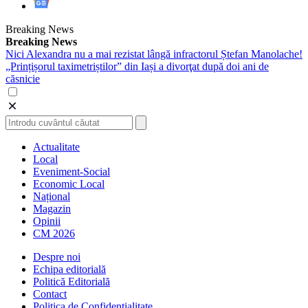
Breaking News
Breaking News
Nici Alexandra nu a mai rezistat lângă infractorul Ștefan Manolache!
„Prințișorul taximetriștilor” din Iași a divorţat după doi ani de
căsnicie
Actualitate
Local
Eveniment-Social
Economic Local
Național
Magazin
Opinii
CM 2026
Despre noi
Echipa editorială
Politică Editorială
Contact
Politica de Confidentialitate