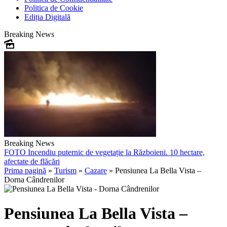
Politica de Cookie
Ediția Digitală
Breaking News
Breaking News
FOTO
Incendiu puternic de vegetație la Războieni. 10 hectare,
afectate de flăcări
Prima pagină
»
Turism
»
Cazare
»
Pensiunea La Bella Vista –
Dorna Cândrenilor
Pensiunea La Bella Vista –