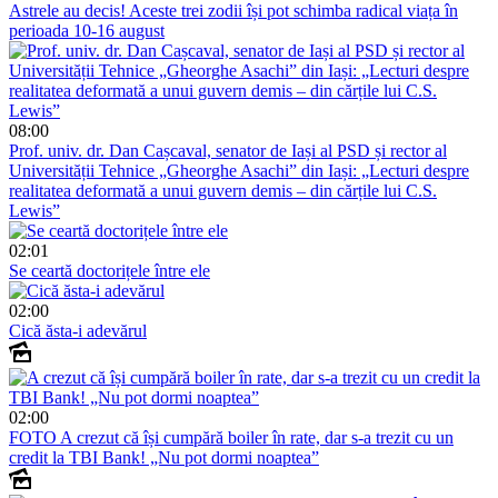
Astrele au decis! Aceste trei zodii își pot schimba radical viața în
perioada 10-16 august
08:00
Prof. univ. dr. Dan Cașcaval, senator de Iași al PSD și rector al
Universității Tehnice „Gheorghe Asachi” din Iași: „Lecturi despre
realitatea deformată a unui guvern demis – din cărțile lui C.S.
Lewis”
02:01
Se ceartă doctorițele între ele
02:00
Cică ăsta-i adevărul
02:00
FOTO
A crezut că își cumpără boiler în rate, dar s-a trezit cu un
credit la TBI Bank! „Nu pot dormi noaptea”