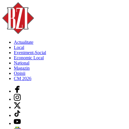
Actualitate
Local
Eveniment-Social
Economic Local
Național
Magazin
Opinii
CM 2026