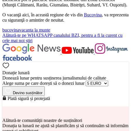
(Munţii Călimani, Rarău, Giumalau, Bistriţei, Suhard, Vf. Ouşorul).
O vacanţă aici, în această regiune de vis din
Bucovina
, va reprezenta
cu siguranţă o amintire de neuitat.
bucovina
vacanta la munte
Alătură-te pe
WHATSAPP
canalului BZI, pentru a fi la curent cu
cele mai noi știri
Donație lunară
Donează lunar pentru susținerea jurnalismului de calitate
Alege suma pe care dorești să o donezi lunar
Devino susținător
Plată sigură și protejată
Alătură-te comunității noastre de susținători
Donația ta lunară ne ajută să planificăm și să continuăm să informăm
corect și echidistant