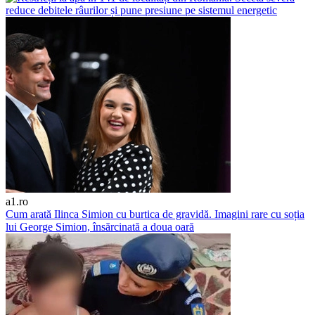
a1.ro
Cum arată Ilinca Simion cu burtica de gravidă. Imagini rare cu soția
lui George Simion, însărcinată a doua oară