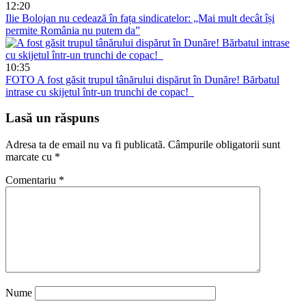
12:20
Ilie Bolojan nu cedează în fața sindicatelor: „Mai mult decât își
permite România nu putem da”
10:35
FOTO
A fost găsit trupul tânărului dispărut în Dunăre! Bărbatul
intrase cu skijetul într-un trunchi de copac!
Lasă un răspuns
Adresa ta de email nu va fi publicată.
Câmpurile obligatorii sunt
marcate cu
*
Comentariu
*
Nume