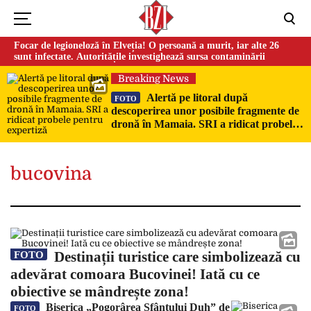
Focar de legioneloză în Elveția! O persoană a murit, iar alte 26
sunt infectate. Autoritățile investighează sursa contaminării
Breaking News
Alertă pe litoral după
FOTO
descoperirea unor posibile fragmente de
dronă în Mamaia. SRI a ridicat probele
pentru expertiză
bucovina
Destinații turistice care simbolizează cu
FOTO
adevărat comoara Bucovinei! Iată cu ce
obiective se mândrește zona!
Biserica „Pogorârea Sfântului Duh” de
FOTO