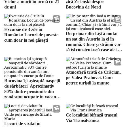
Victor a murit în urmă cu 21
zică Zelenski despre
de ani
Bucovina de Nord
Excursie de 3 zile în
Un primar din Iași a mutat
România: Locuri de poveste
un sat din Austria la el în
cum doar la noi găsești
comună. Chiar și străinii vor
să își construiască case aici.
„Spun că au ajuns în
Europa”
Atmosferă tristă de Crăciun,
pe Valea Prahovei. Cum
Bucovina își așteaptă oaspeții
petrec turiştii la munte
de sărbători. Aproximativ
80% dintre pensiunile din
zonă sunt ocupate în vacanța
de Paște
Ce localităţi bifează traseul
Via Transilvanica
Locuri de vizitat în