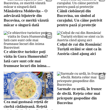
Mănăstirea Moldovița – O
Câinii ciobănești din
adevărată bijuterie din
Bucovina, un simbol al
Bucovina, ce merită văzută
curajului. Un câine potrivit
măcar o singură dată
pentru pază și protecție
Colțul de rai din România!
Turiștii străini se simt ca în
Ce obiective turistice poți
Austria când ajung aici
vizita în Gura Humorului?
Iată care sunt cele mai
frumoase locuri din inima
Bucovinei
Sarmale cu urdă, în frunze
de sfeclă. Rețeta celor mai
pricepute gospodine din
Cea mai gustoasă rețetă de
Bucovina
ciorbă rădăuțeană. Rețetă