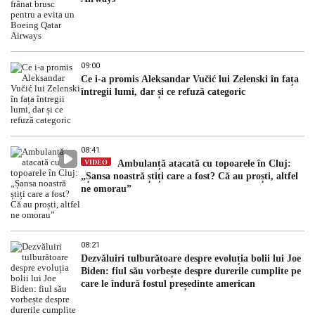
09:00
Ce i-a promis Aleksandar Vučić lui Zelenski în fața
întregii lumi, dar și ce refuză categoric
08:41
VIDEO
Ambulanță atacată cu topoarele în Cluj:
„Șansa noastră știți care a fost? Că au proști, altfel
ne omorau”
08:21
Dezvăluiri tulburătoare despre evoluția bolii lui Joe
Biden: fiul său vorbește despre durerile cumplite pe
care le îndură fostul președinte american