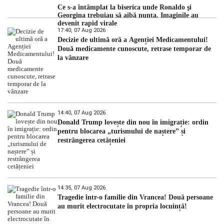
Ce s-a întâmplat la biserica unde Ronaldo şi
Georgina trebuiau să aibă nunta. Imaginile au
devenit rapid virale
17:40, 07 Aug 2026
Decizie de ultimă oră a Agenției Medicamentului!
Două medicamente cunoscute, retrase temporar de
la vânzare
14:40, 07 Aug 2026
Donald Trump lovește din nou în imigrație: ordin
pentru blocarea „turismului de naștere” și
restrângerea cetățeniei
14:35, 07 Aug 2026
Tragedie într-o familie din Vrancea! Două persoane
au murit electrocutate în propria locuință!