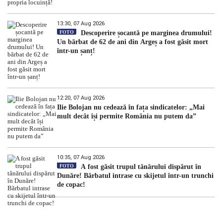
13:30, 07 Aug 2026
FOTO
Descoperire șocantă pe marginea drumului!
Un bărbat de 62 de ani din Argeș a fost găsit mort
într-un șanț!
12:20, 07 Aug 2026
Ilie Bolojan nu cedează în fața sindicatelor: „Mai
mult decât își permite România nu putem da”
10:35, 07 Aug 2026
FOTO
A fost găsit trupul tânărului dispărut în
Dunăre! Bărbatul intrase cu skijetul într-un trunchi
de copac!