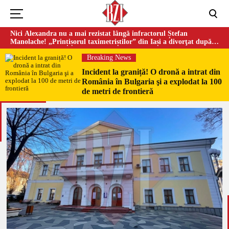
Nici Alexandra nu a mai rezistat lângă infractorul Ștefan
Manolache! „Prințișorul taximetriștilor” din Iași a divorţat după
doi ani de căsnicie
Breaking News
Incident la graniță! O dronă a intrat din
România în Bulgaria şi a explodat la 100
de metri de frontieră