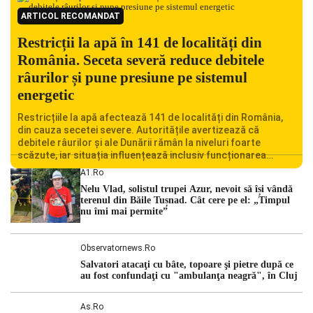
ARTICOL RECOMANDAT
Restricții la apă în 141 de localități din
România. Seceta severă reduce debitele
râurilor și pune presiune pe sistemul
energetic
Restricțiile la apă afectează 141 de localități din România,
din cauza secetei severe. Autoritățile avertizează că
debitele râurilor și ale Dunării rămân la niveluri foarte
scăzute, iar situația influențează inclusiv funcționarea
Centralei Nucleare de la Cernavodă. România se confruntă
A1.ro
cu una dintre cele mai dificile perioade din punct de vedere
Nelu Vlad, solistul trupei Azur, nevoit să își vândă
hidrologic din ultimii ani. Lipsa […]
terenul din Băile Tușnad. Cât cere pe el: „Timpul
nu îmi mai permite”
Observatornews.ro
Salvatori atacaţi cu bâte, topoare şi pietre după ce
au fost confundaţi cu "ambulanţa neagră", în Cluj
As.ro