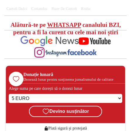
Cartofi Dulci
Coriandru
Piure De Cartofi
Rodie
Alătură-te pe
WHATSAPP
canalului BZI,
pentru a fi la curent cu cele mai noi știri
Donație lunară
Donează lunar pentru susținerea jurnalismului de calitate
Alege suma pe care dorești să o donezi lunar
Devino susținător
Plată sigură și protejată