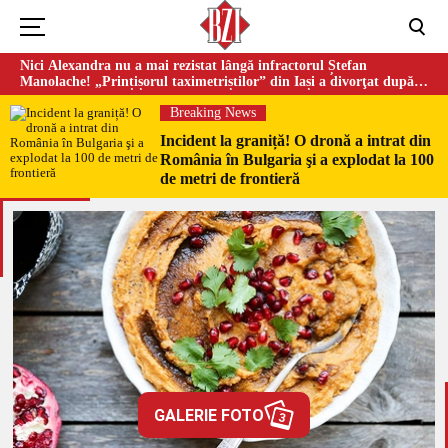
Nici Alexandra nu a mai rezistat lângă infractorul Ștefan
Manolache! „Prințișorul taximetriștilor” din Iași a divorţat după
doi ani de căsnicie
Breaking News
Incident la graniță! O dronă a intrat din
România în Bulgaria şi a explodat la 100
de metri de frontieră
GALERIE FOTO
3