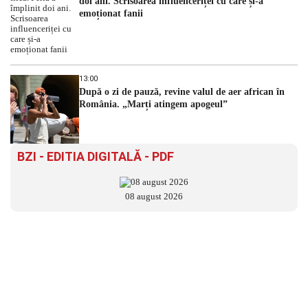
doi ani. Scrisoarea influenceriței cu care și-a
emoționat fanii
13:00
După o zi de pauză, revine valul de aer african în
România. „Marți atingem apogeul”
BZI - EDITIA DIGITALĂ - PDF
08 august 2026