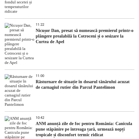
11:22
Nicușor Dan, presat să numească premierul printr-o
plângere prealabilă la Cotroceni și o sesizare la
Curtea de Apel
11:00
Răsturnare de situație în dosarul tânărului acuzat
de carnagiul rutier din Parcul Pantelimon
10:42
ANM anunță zile de foc pentru România: Canicula
pune stăpânire pe întreaga țară, urmează nopți
tropicale și disconfort termic ridicat