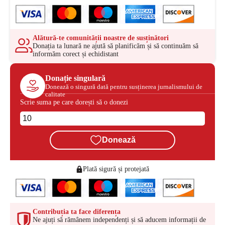
Alătură-te comunității noastre de susținători
Donația ta lunară ne ajută să planificăm și să continuăm să
informăm corect și echidistant
Donație singulară
Donează o singură dată pentru susținerea jurnalismului de
calitate
Scrie suma pe care dorești să o donezi
Donează
Plată sigură și protejată
Contribuția ta face diferența
Ne ajuți să rămânem independenți și să aducem informații de