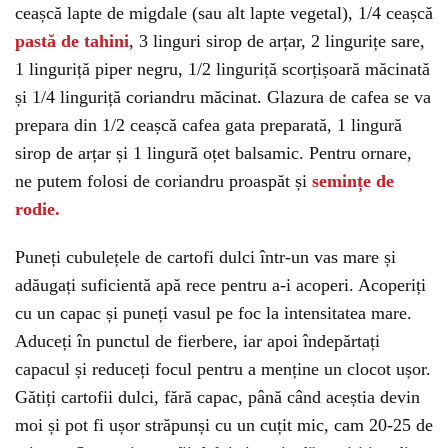
ceașcă lapte de migdale (sau alt lapte vegetal), 1/4 ceașcă
pastă de tahini
, 3 linguri sirop de arțar, 2 lingurițe sare,
1 linguriță piper negru, 1/2 linguriță scorțișoară măcinată
și 1/4 linguriță coriandru măcinat. Glazura de cafea se va
prepara din 1/2 ceașcă cafea gata preparată, 1 lingură
sirop de arțar și 1 lingură oțet balsamic. Pentru ornare,
ne putem folosi de coriandru proaspăt și
semințe de
rodie.
Puneți cubulețele de cartofi dulci într-un vas mare și
adăugați suficientă apă rece pentru a-i acoperi. Acoperiți
cu un capac și puneți vasul pe foc la intensitatea mare.
Aduceți în punctul de fierbere, iar apoi îndepărtați
capacul și reduceți focul pentru a menține un clocot ușor.
Gătiți cartofii dulci, fără capac, până când aceștia devin
moi și pot fi ușor străpunși cu un cuțit mic, cam 20-25 de