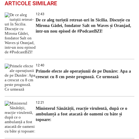
ARTICOLE SIMILARE
12:43
De ce aleg turiștii retreat-uri în Sicilia. Discuție cu
Mirona Gâdei, fondator Salt on Waves și Oranjad,
intr-un nou episod de #PodcastBZI!
12:40
Primele efecte ale operațiunii de pe Dunăre: Apa a
crescut cu 8 cm peste prognoză. Ce urmează
12:21
Ministerul Sănătății, reacție virulentă, după ce o
ambulanță a fost atacată de oameni cu bâte și
topoare: