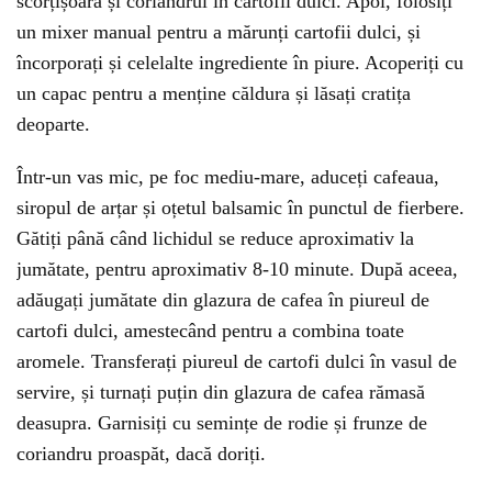
scorțișoara și coriandrul în cartofii dulci. Apoi, folosiți
un mixer manual pentru a mărunți cartofii dulci, și
încorporați și celelalte ingrediente în piure. Acoperiți cu
un capac pentru a menține căldura și lăsați cratița
deoparte.
Într-un vas mic, pe foc mediu-mare, aduceți cafeaua,
siropul de arțar și oțetul balsamic în punctul de fierbere.
Gătiți până când lichidul se reduce aproximativ la
jumătate, pentru aproximativ 8-10 minute. După aceea,
adăugați jumătate din glazura de cafea în piureul de
cartofi dulci, amestecând pentru a combina toate
aromele. Transferați piureul de cartofi dulci în vasul de
servire, și turnați puțin din glazura de cafea rămasă
deasupra. Garnisiți cu semințe de rodie și frunze de
coriandru proaspăt, dacă doriți.