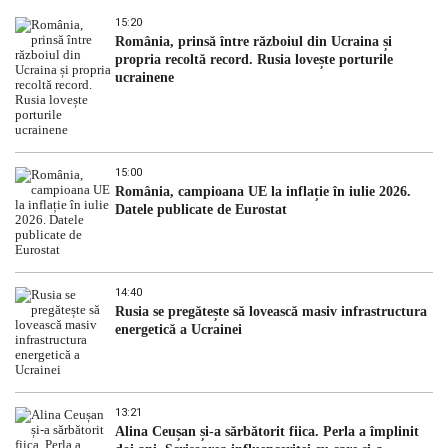
15:20
România, prinsă între războiul din Ucraina și
propria recoltă record. Rusia lovește porturile
ucrainene
15:00
România, campioana UE la inflație în iulie 2026.
Datele publicate de Eurostat
14:40
Rusia se pregătește să lovească masiv infrastructura
energetică a Ucrainei
13:21
Alina Ceușan și-a sărbătorit fiica. Perla a împlinit