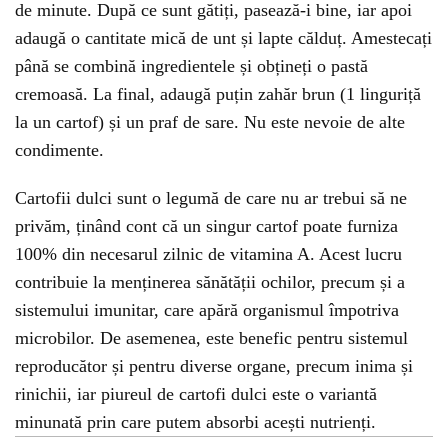
de minute. După ce sunt gătiți, pasează-i bine, iar apoi
adaugă o cantitate mică de unt și lapte călduț. Amestecați
până se combină ingredientele și obțineți o pastă
cremoasă. La final, adaugă puțin zahăr brun (1 linguriță
la un cartof) și un praf de sare. Nu este nevoie de alte
condimente.
Cartofii dulci sunt o legumă de care nu ar trebui să ne
privăm, ținând cont că un singur cartof poate furniza
100% din necesarul zilnic de vitamina A. Acest lucru
contribuie la menținerea sănătății ochilor, precum și a
sistemului imunitar, care apără organismul împotriva
microbilor. De asemenea, este benefic pentru sistemul
reproducător și pentru diverse organe, precum inima și
rinichii, iar piureul de cartofi dulci este o variantă
minunată prin care putem absorbi acești nutrienți.