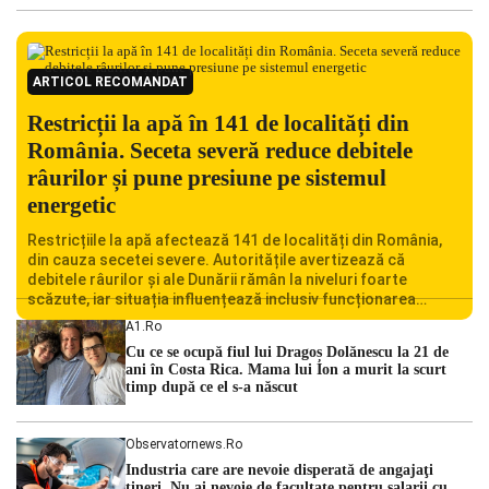
ARTICOL RECOMANDAT
Restricții la apă în 141 de localități din
România. Seceta severă reduce debitele
râurilor și pune presiune pe sistemul
energetic
Restricțiile la apă afectează 141 de localități din România,
din cauza secetei severe. Autoritățile avertizează că
debitele râurilor și ale Dunării rămân la niveluri foarte
scăzute, iar situația influențează inclusiv funcționarea
Centralei Nucleare de la Cernavodă. România se confruntă
A1.ro
cu una dintre cele mai dificile perioade din punct de vedere
Cu ce se ocupă fiul lui Dragoș Dolănescu la 21 de
hidrologic din ultimii ani. Lipsa […]
ani în Costa Rica. Mama lui Ion a murit la scurt
timp după ce el s-a născut
Observatornews.ro
Industria care are nevoie disperată de angajaţi
tineri. Nu ai nevoie de facultate pentru salarii cu