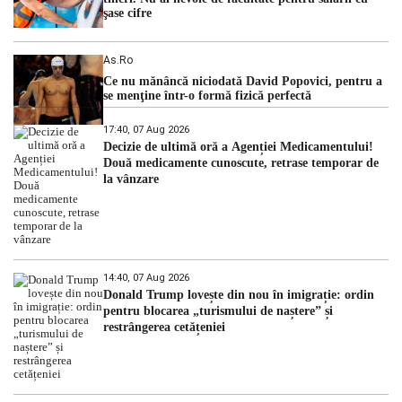
şase cifre
As.ro
Ce nu mănâncă niciodată David Popovici, pentru a
se menţine într-o formă fizică perfectă
17:40, 07 Aug 2026
Decizie de ultimă oră a Agenției Medicamentului!
Două medicamente cunoscute, retrase temporar de
la vânzare
14:40, 07 Aug 2026
Donald Trump lovește din nou în imigrație: ordin
pentru blocarea „turismului de naștere” și
restrângerea cetățeniei