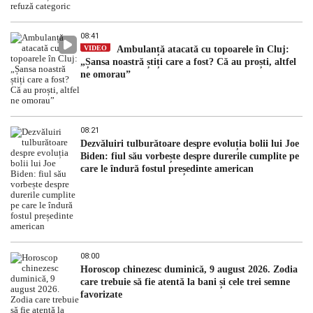
08:41
VIDEO
Ambulanță atacată cu topoarele în Cluj:
„Șansa noastră știți care a fost? Că au proști, altfel
ne omorau”
08:21
Dezvăluiri tulburătoare despre evoluția bolii lui Joe
Biden: fiul său vorbește despre durerile cumplite pe
care le îndură fostul președinte american
08:00
Horoscop chinezesc duminică, 9 august 2026. Zodia
care trebuie să fie atentă la bani și cele trei semne
favorizate