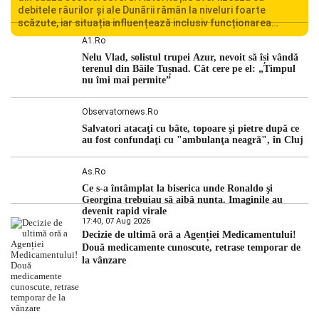
debitele râurilor și ale Dunării rămân la niveluri foarte
scăzute, iar situația influențează inclusiv funcționarea
Centralei Nucleare de la Cernavodă. România se confruntă
A1.ro
cu una dintre cele mai dificile perioade din punct de vedere
Nelu Vlad, solistul trupei Azur, nevoit să își vândă
hidrologic din ultimii ani. Lipsa […]
terenul din Băile Tușnad. Cât cere pe el: „Timpul
nu îmi mai permite”
Observatornews.ro
Salvatori atacaţi cu bâte, topoare şi pietre după ce
au fost confundaţi cu "ambulanţa neagră", în Cluj
As.ro
Ce s-a întâmplat la biserica unde Ronaldo şi
Georgina trebuiau să aibă nunta. Imaginile au
devenit rapid virale
17:40, 07 Aug 2026
Decizie de ultimă oră a Agenției Medicamentului!
Două medicamente cunoscute, retrase temporar de
la vânzare