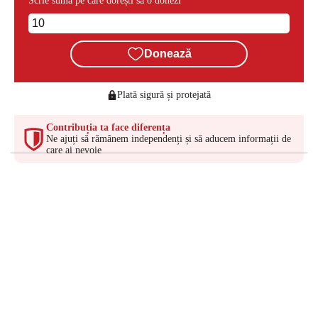
Scrie suma pe care dorești să o donezi
Donează
Plată sigură și protejată
Contribuția ta face diferența
Ne ajuți să rămânem independenți și să aducem informații de
care ai nevoie