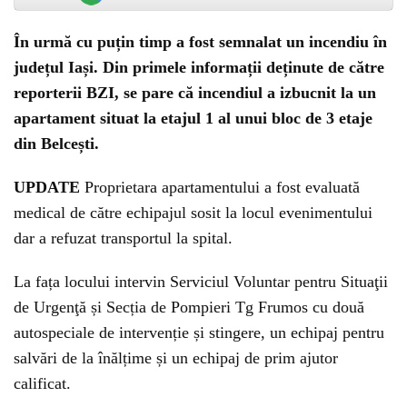
În urmă cu puțin timp a fost semnalat un incendiu în
județul Iași. Din primele informații deținute de către
reporterii BZI, se pare că incendiul a izbucnit la un
apartament situat la etajul 1 al unui bloc de 3 etaje
din Belcești.
UPDATE
Proprietara apartamentului a fost evaluată
medical de către echipajul sosit la locul evenimentului
dar a refuzat transportul la spital.
La fața locului intervin Serviciul Voluntar pentru Situaţii
de Urgenţă și Secția de Pompieri Tg Frumos cu două
autospeciale de intervenție și stingere, un echipaj pentru
salvări de la înălțime și un echipaj de prim ajutor
calificat.