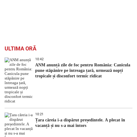
ULTIMA ORĂ
10:42
ANM anunță zile de foc pentru România: Canicula
pune stăpânire pe întreaga țară, urmează nopți
tropicale și disconfort termic ridicat
10:21
Țara căreia i-a dispărut președintele. A plecat în
vacanță și nu s-a mai întors