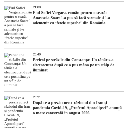
21:00
Fiul Sofiei Vergara, român pentru o seară:
Anastasia Soare l-a pus să facă sarmale și l-a
ademenit cu ‘fetele superbe’ din România
20:40
Pericol pe străzile din Constanţa: Un tânăr s-a
electrocutat după ce a pus mâna pe un stâlp de
iluminat
20:21
După ce a prezis corect războiul din Iran și
pandemia Covid-19, „Profetul Apocalipsei” anunță
o mare catastrofă în august 2026