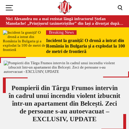
Nici Alexandra nu a mai rezistat lângă infractorul Ștefan
Manolache! „Prințișorul taximetriștilor” din Iași a divorţat după
doi ani de căsnicie
Breaking News
Incident la graniță! O dronă a intrat din
România în Bulgaria şi a explodat la 100
de metri de frontieră
Pompierii din Târgu Frumos intervin
în cadrul unui incendiu violent izbucnit
într-un apartament din Belcești. Zeci
de persoane s-au autoevacuat –
EXCLUSIV, UPDATE