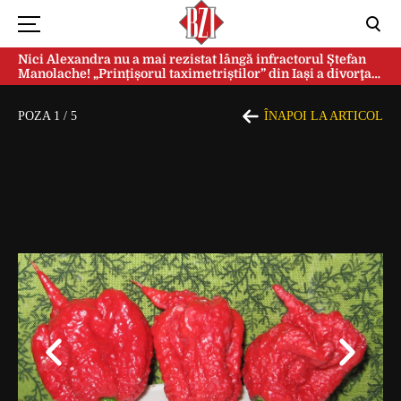
Nici Alexandra nu a mai rezistat lângă infractorul Ștefan
Manolache! „Prințișorul taximetriștilor” din Iași a divorţat
după doi ani de căsnicie
POZA
1
/
5
ÎNAPOI LA ARTICOL