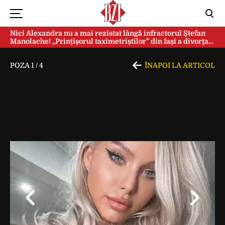
Nici Alexandra nu a mai rezistat lângă infractorul Ștefan
Manolache! „Prințișorul taximetriștilor” din Iași a divorţat
după doi ani de căsnicie
POZA
1
/
4
ÎNAPOI LA ARTICOL