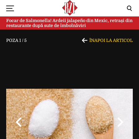
Focar de Salmonella! Ardeii jalapeño din Mexic, retrași din
restaurante după sute de îmbolnăviri
POZA
1
/
5
ÎNAPOI LA ARTICOL