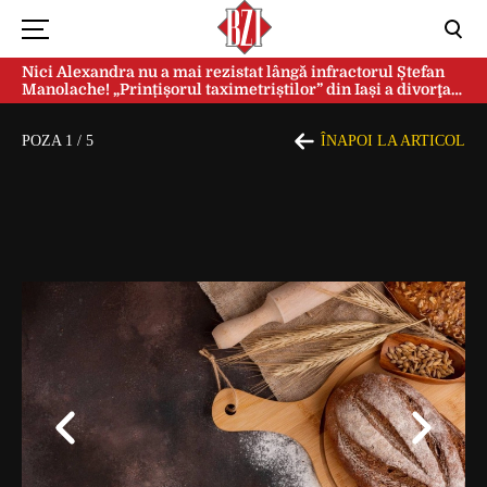
Nici Alexandra nu a mai rezistat lângă infractorul Ștefan
Manolache! „Prințișorul taximetriștilor” din Iași a divorţat
după doi ani de căsnicie
POZA
1
/
5
ÎNAPOI LA ARTICOL