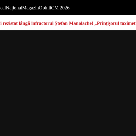
cal
Național
Magazin
Opinii
CM 2026
rezistat lângă infractorul Ștefan Manolache! „Prințișorul taximetri