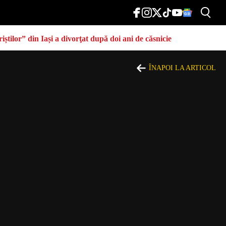
știlor” din Iași a divorţat după doi ani de căsnicie
ÎNAPOI LA ARTICOL