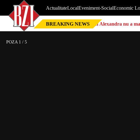
Actualitate
Local
Eveniment-Social
Economic Lo
BREAKING NEWS
Nici Alexandra nu a mai 
POZA
1
/
5