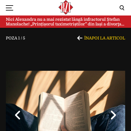
Nici Alexandra nu a mai rezistat lângă infractorul Ștefan
Manolache! „Prințișorul taximetriștilor” din Iași a divorţat
după doi ani de căsnicie
POZA
1
/
5
ÎNAPOI LA ARTICOL