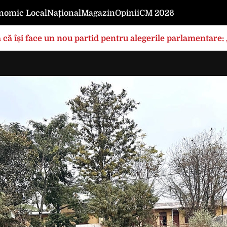
nomic Local
Național
Magazin
Opinii
CM 2026
 că își face un nou partid pentru alegerile parlamentare