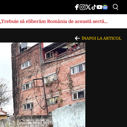
: „Trebuie să eliberăm România de această sectă
ÎNAPOI LA ARTICOL