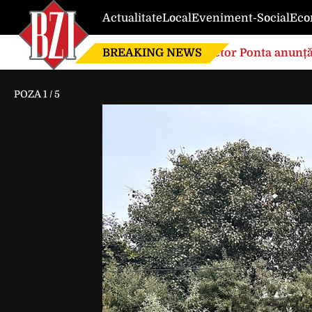
Actualitate
Local
Eveniment-Social
Eco
BREAKING NEWS
Victor Ponta anunță
globalistă”
POZA
1
/
5