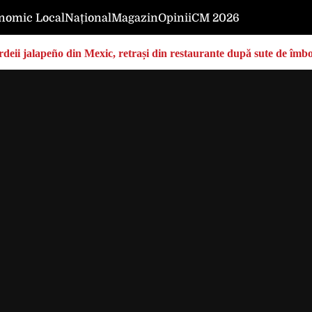
nomic Local
Național
Magazin
Opinii
CM 2026
deii jalapeño din Mexic, retrași din restaurante după sute de îmbo