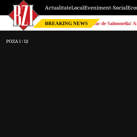
Actualitate
Local
Eveniment-Social
Eco
BREAKING NEWS
Focar de Salmonella! Ar
POZA
1
/
12