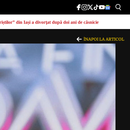
știlor” din Iași a divorţat după doi ani de căsnicie
ÎNAPOI LA ARTICOL