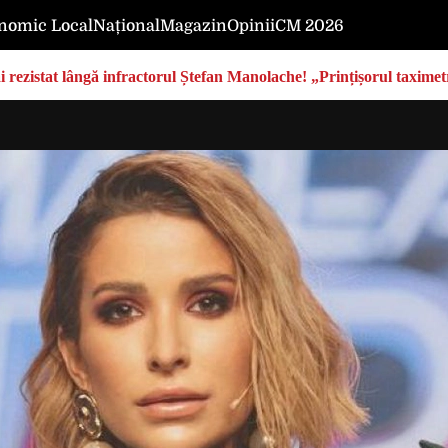
nomic Local
Național
Magazin
Opinii
CM 2026
rezistat lângă infractorul Ștefan Manolache! „Prințișorul taximetri