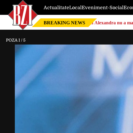
Actualitate
Local
Eveniment-Social
Eco
BREAKING NEWS
Nici Alexandra nu a mai 
POZA
1
/
5