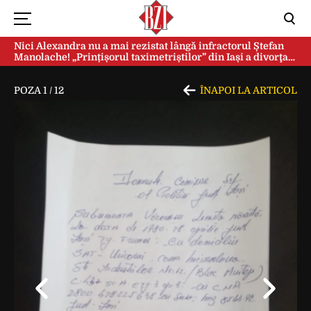
Nici Alexandra nu a mai rezistat lângă infractorul Ștefan
Manolache! „Prințișorul taximetriștilor” din Iași a divorţat
după doi ani de căsnicie
POZA
1
/
12
ÎNAPOI LA ARTICOL