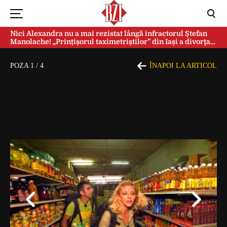
Nici Alexandra nu a mai rezistat lângă infractorul Ștefan
Manolache! „Prințișorul taximetriștilor” din Iași a divorţat
după doi ani de căsnicie
POZA
1
/
4
ÎNAPOI LA ARTICOL