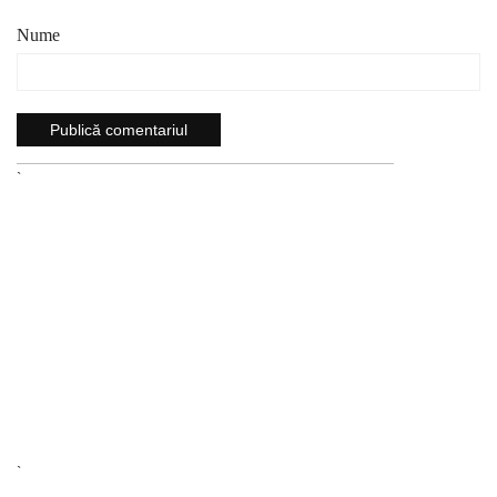
Nume
`
`