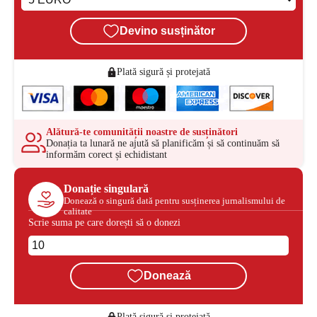
Devino susținător
Plată sigură și protejată
Alătură-te comunității noastre de susținători
Donația ta lunară ne ajută să planificăm și să continuăm să
informăm corect și echidistant
Donație singulară
Donează o singură dată pentru susținerea jurnalismului de
calitate
Scrie suma pe care dorești să o donezi
Donează
Plată sigură și protejată