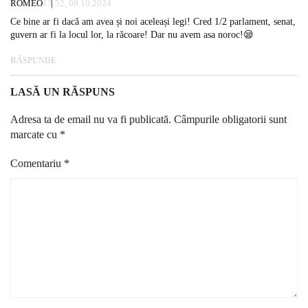
ROMEO
13:52, 09.10.2024
Ce bine ar fi dacă am avea și noi aceleași legi! Cred 1/2 parlament, senat,
guvern ar fi la locul lor, la răcoare! Dar nu avem asa noroc!😪
RĂSPUNDE
LASĂ UN RĂSPUNS
Adresa ta de email nu va fi publicată.
Câmpurile obligatorii sunt
marcate cu
*
Comentariu
*