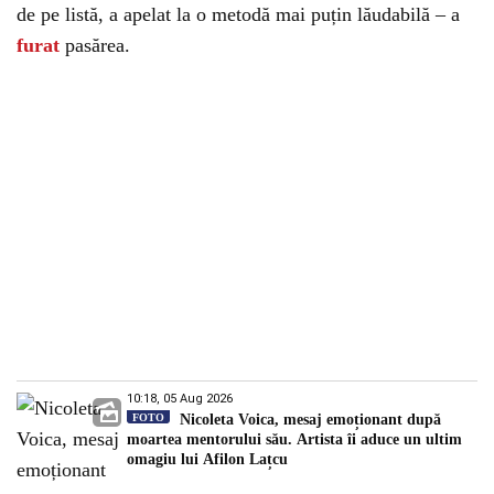
de pe listă, a apelat la o metodă mai puțin lăudabilă – a
furat
pasărea.
10:18, 05 Aug 2026
FOTO
Nicoleta Voica, mesaj emoționant după
moartea mentorului său. Artista îi aduce un ultim
omagiu lui Afilon Lațcu