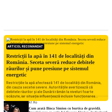
ARTICOL RECOMANDAT
Restricții la apă în 141 de localități din
România. Seceta severă reduce debitele
râurilor și pune presiune pe sistemul
energetic
Restricțiile la apă afectează 141 de localități din România,
din cauza secetei severe. Autoritățile avertizează că
debitele râurilor și ale Dunării rămân la niveluri foarte
scăzute, iar situația influențează inclusiv funcționarea
Centralei Nucleare de la Cernavodă. România se confruntă
A1.ro
cu una dintre cele mai dificile perioade din punct de vedere
Cum arată Ilinca Simion cu burtica de gravidă.
hidrologic din ultimii ani. Lipsa […]