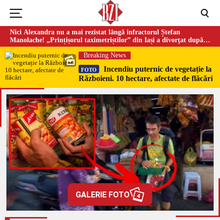
Nici Alexandra nu a mai rezistat lângă infractorul Ștefan
Manolache! „Prințișorul taximetriștilor” din Iași a divorţat după
doi ani de căsnicie
Breaking News
Incendiu puternic de vegetație la
FOTO
Războieni. 10 hectare, afectate de flăcări
GALERIE FOTO
4