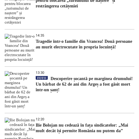
pentru blocarea „turismului de naștere” și
restrângerea cetățeniei
14:35
Tragedie într-o familie din Vrancea! Două persoane
au murit electrocutate în propria locuință!
13:30
FOTO
Descoperire șocantă pe marginea drumului!
Un bărbat de 62 de ani din Argeș a fost găsit mort
într-un șanț!
12:20
Ilie Bolojan nu cedează în fața sindicatelor: „Mai
mult decât își permite România nu putem da”