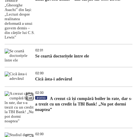
02:01
Se ceartă doctorițele între ele
02:00
Cică ăsta-i adevărul
02:00
FOTO
A crezut că își cumpără boiler în rate, dar s-
a trezit cu un credit la TBI Bank! „Nu pot dormi
noaptea”
02:00