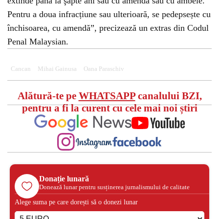
extinde până la şapte ani sau cu amendă sau cu ambele.
Pentru a doua infracțiune sau ulterioară, se pedepsește cu
închisoarea, cu amendă”, precizează un extras din Codul
Penal Malaysian.
Cancan
Mihai Gainusa
Oana Paraschiv
Alătură-te pe
WHATSAPP
canalului BZI,
pentru a fi la curent cu cele mai noi știri
Donație lunară
Donează lunar pentru susținerea jurnalismului de calitate
Alege suma pe care dorești să o donezi lunar