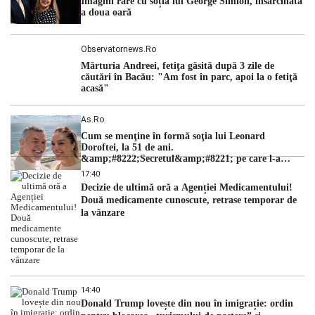
Imagini rare cu soția lui George Simion, însărcinată
a doua oară
Observatornews.ro
Mărturia Andreei, fetiţa găsită după 3 zile de
căutări în Bacău: "Am fost în parc, apoi la o fetiţă
acasă"
As.ro
Cum se menţine în formă soţia lui Leonard
Doroftei, la 51 de ani.
&amp;#8222;Secretul&amp;#8221; pe care l-a
dezvăluit
17:40
Decizie de ultimă oră a Agenției Medicamentului!
Două medicamente cunoscute, retrase temporar de
la vânzare
14:40
Donald Trump lovește din nou în imigrație: ordin