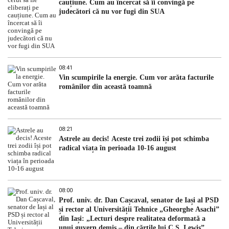
cauțiune. Cum au încercat să îi convingă pe
judecători că nu vor fugi din SUA
08:41
Vin scumpirile la energie. Cum vor arăta facturile
românilor din această toamnă
08:21
Astrele au decis! Aceste trei zodii își pot schimba
radical viața în perioada 10-16 august
08:00
Prof. univ. dr. Dan Cașcaval, senator de Iași al PSD
și rector al Universității Tehnice „Gheorghe Asachi”
din Iași: „Lecturi despre realitatea deformată a
unui guvern demis – din cărțile lui C.S. Lewis”