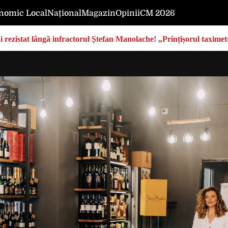
nomic Local
Național
Magazin
Opinii
CM 2026
rezistat lângă infractorul Ștefan Manolache! „Prințișorul taximetri