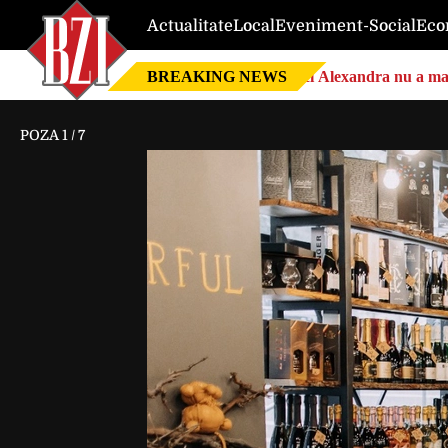
Actualitate
Local
Eveniment-Social
Eco
BREAKING NEWS
Nici Alexandra nu a mai 
POZA
1
/
7