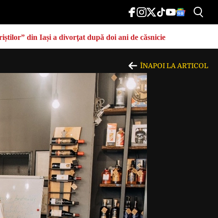
știlor” din Iași a divorţat după doi ani de căsnicie
ÎNAPOI LA ARTICOL