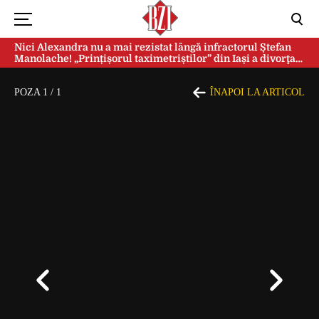
Nici Alexandra nu a mai rezistat lângă infractorul Ștefan
Manolache! „Prințișorul taximetriștilor” din Iași a divorţat
după doi ani de căsnicie
POZA
1
/
1
ÎNAPOI LA ARTICOL